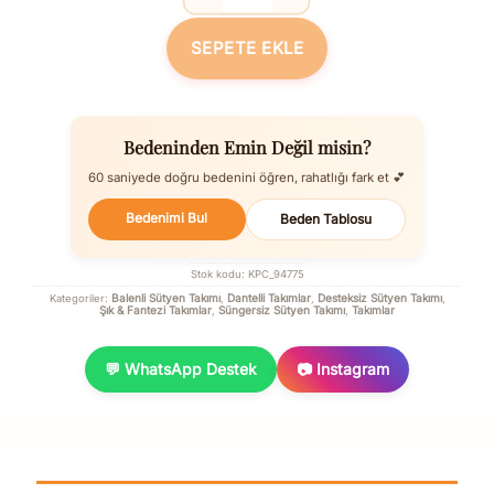
Balenli Desteksiz Dolgusuz Çıkabilen B
SEPETE EKLE
Bedeninden Emin Değil misin?
60 saniyede doğru bedenini öğren, rahatlığı fark et 💕
Bedenimi Bul
Beden Tablosu
Stok kodu:
KPC_94775
Balenli Sütyen Takımı
Dantelli Takımlar
Desteksiz Sütyen Takımı
Kategoriler:
,
,
,
Şık & Fantezi Takımlar
Süngersiz Sütyen Takımı
Takımlar
,
,
💬 WhatsApp Destek
📷 Instagram