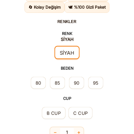
1.895,0
🔄 Kolay Değişim
🕊️ %100 Gizli Paket
RENKLER
RENK
SİYAH
SİYAH
BEDEN
80
85
90
95
CUP
B CUP
C CUP
−
+