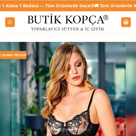
İçeriğe
1 Bedava — Tüm Ürünlerde Geçerli
🚚 Tüm Ürünlerde Kargo Ücret
atla
1 ALANA 1 BEDAVA