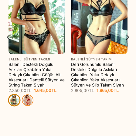
BALENLI SÜTYEN TAKIMI
BALENLI SÜTYEN TAKIMI
o
Balenli Destekli Dolgulu
Deri Görünümlü Balenli
Askıları Çıkabilen Yaka
Destekli Dolgulu Askıları
Detaylı Çıkabilen Göğüs Altı
Çıkabilen Yaka Detaylı
Aksesuarlı Dantelli Sütyen ve
Çıkabilen Yaka Aksesuarlı
String Takım Siyah
Sütyen ve Slip Takım Siyah
Orijinal
Şu
Orijinal
Şu
2.350,00
TL
1.645,00
TL
2.805,00
TL
1.965,00
TL
aki
fiyat:
andaki
fiyat:
andaki
at:
2.350,00TL.
fiyat:
2.805,00TL.
fiyat:
65,00TL.
1.645,00TL.
1.965,00