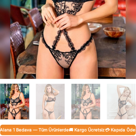
ana 1 Bedava — Tüm Ürünlerde
🚚 Kargo Ücretsiz
💳 Kapıda Ödeme (