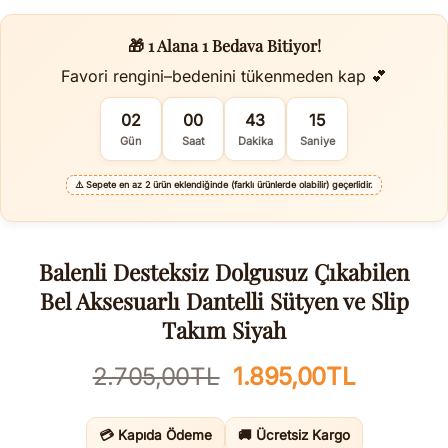
🎁 1 Alana 1 Bedava Bitiyor!
Favori rengini–bedenini tükenmeden kap 💕
02
00
43
14
Gün
Saat
Dakika
Saniye
⚠️
Sepete en az 2 ürün eklendiğinde (farklı ürünlerde olabilir) geçerlidir.
Balenli Desteksiz Dolgusuz Çıkabilen
Bel Aksesuarlı Dantelli Sütyen ve Slip
Takım Siyah
Orijinal
Şu
2.705,00
TL
1.895,00
TL
fiyat:
andaki
2.705,00TL.
fiyat:
💳 Kapıda Ödeme
🚚 Ücretsiz Kargo