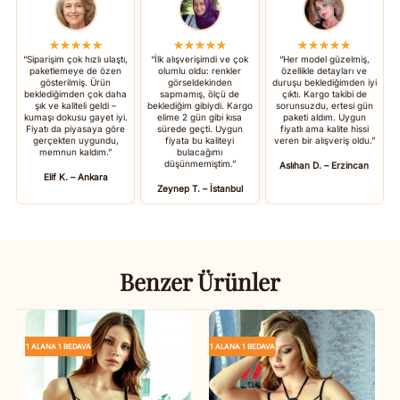
★★★★★
★★★★★
★★★★★
“Siparişim çok hızlı ulaştı,
“İlk alışverişimdi ve çok
“Her model güzelmiş,
paketlemeye de özen
olumlu oldu: renkler
özellikle detayları ve
gösterilmiş. Ürün
görseldekinden
duruşu beklediğimden iyi
beklediğimden çok daha
sapmamış, ölçü de
çıktı. Kargo takibi de
şık ve kaliteli geldi –
beklediğim gibiydi. Kargo
sorunsuzdu, ertesi gün
kumaşı dokusu gayet iyi.
elime 2 gün gibi kısa
paketi aldım. Uygun
Fiyatı da piyasaya göre
sürede geçti. Uygun
fiyatlı ama kalite hissi
gerçekten uygundu,
fiyata bu kaliteyi
veren bir alışveriş oldu.”
memnun kaldım.”
bulacağımı
düşünmemiştim.”
Aslıhan D. – Erzincan
Elif K. – Ankara
Zeynep T. – İstanbul
Benzer Ürünler
1 ALANA 1 BEDAVA
1 ALANA 1 BEDAVA