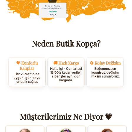
Neden Butik Kopça?
💗 Konforlu
🚚 Hızlı Kargo
🔄 Kolay Değişim
Kalıplar
Hafta içi - Cumartesi
Beğenmezsen
13:00’a kadar verilen
koşulsuz değişim
Her vücut tipine
siparişler aynı gün
imkânı sunuyoruz.
uygun, gün boyu
kargoda.
rahatlık sağlar.
Müşterilerimiz Ne Diyor 💗