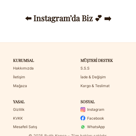
⬅️ Instagram’da Biz 💕 ➡️
KURUMSAL
MÜŞTERI DESTEK
Hakkımızda
S.S.S
İletişim
İade & Değişim
Mağaza
Kargo & Teslimat
YASAL
SOSYAL
Gizlilik
Instagram
KVKK
Facebook
Mesafeli Satış
WhatsApp
© 2025 Butik Kopça – Tüm hakları saklıdır.