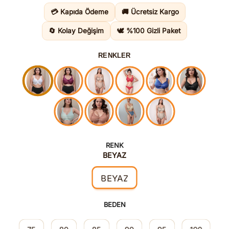
1.850,00TL.
fiyat:
💳 Kapıda Ödeme
🚚 Ücretsiz Kargo
1.645,00
🔄 Kolay Değişim
🕊️ %100 Gizli Paket
RENKLER
RENK
BEYAZ
BEYAZ
BEDEN