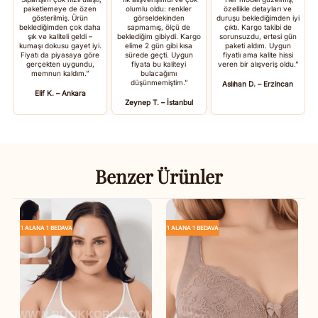
paketlemeye de özen
olumlu oldu: renkler
özellikle detayları ve
gösterilmiş. Ürün
görseldekinden
duruşu beklediğimden iyi
beklediğimden çok daha
sapmamış, ölçü de
çıktı. Kargo takibi de
şık ve kaliteli geldi –
beklediğim gibiydi. Kargo
sorunsuzdu, ertesi gün
kumaşı dokusu gayet iyi.
elime 2 gün gibi kısa
paketi aldım. Uygun
Fiyatı da piyasaya göre
sürede geçti. Uygun
fiyatlı ama kalite hissi
gerçekten uygundu,
fiyata bu kaliteyi
veren bir alışveriş oldu.”
memnun kaldım.”
bulacağımı
düşünmemiştim.”
Aslıhan D. – Erzincan
Elif K. – Ankara
Zeynep T. – İstanbul
Benzer Ürünler
1 ALANA 1 BEDAVA
1 ALANA 1 BEDAVA