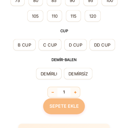
75
80
85
90
95
100
105
110
115
120
CUP
B CUP
C CUP
D CUP
DD CUP
DEMİR-BALEN
DEMİRLİ
DEMİRSİZ
−
+
Silikon Yastık Askılı Minimizer Medika
SEPETE EKLE