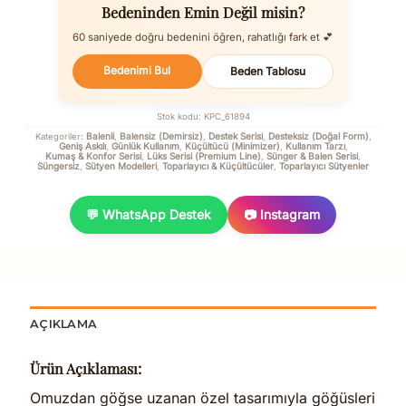
Bedeninden Emin Değil misin?
60 saniyede doğru bedenini öğren, rahatlığı fark et 💕
Bedenimi Bul
Beden Tablosu
Stok kodu:
KPC_61894
Balenli
Balensiz (Demirsiz)
Destek Serisi
Desteksiz (Doğal Form)
Kategoriler:
,
,
,
,
Geniş Askılı
Günlük Kullanım
Küçültücü (Minimizer)
Kullanım Tarzı
,
,
,
,
Kumaş & Konfor Serisi
Lüks Serisi (Premium Line)
Sünger & Balen Serisi
,
,
,
Süngersiz
Sütyen Modelleri
Toparlayıcı & Küçültücüler
Toparlayıcı Sütyenler
,
,
,
💬 WhatsApp Destek
📷 Instagram
AÇIKLAMA
Ürün Açıklaması:
Omuzdan göğse uzanan özel tasarımıyla göğüsleri