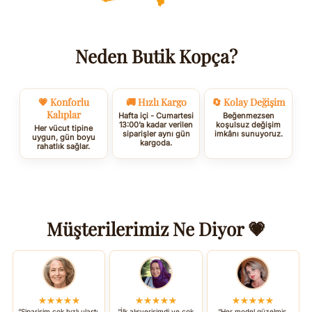
Neden Butik Kopça?
💗 Konforlu
🚚 Hızlı Kargo
🔄 Kolay Değişim
Kalıplar
Hafta içi - Cumartesi
Beğenmezsen
13:00’a kadar verilen
koşulsuz değişim
Her vücut tipine
siparişler aynı gün
imkânı sunuyoruz.
uygun, gün boyu
kargoda.
rahatlık sağlar.
Müşterilerimiz Ne Diyor 💗
★★★★★
★★★★★
★★★★★
“Siparişim çok hızlı ulaştı,
“İlk alışverişimdi ve çok
“Her model güzelmiş,