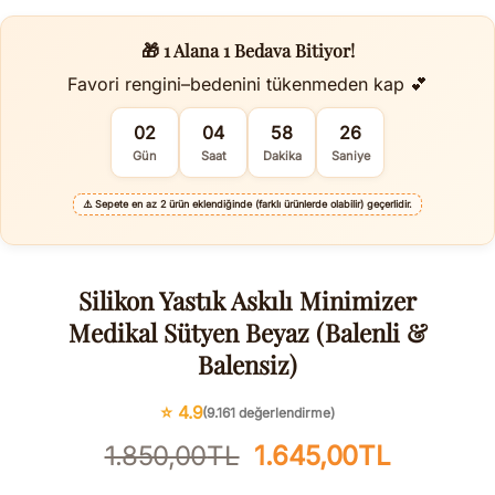
🎁 1 Alana 1 Bedava Bitiyor!
Favori rengini–bedenini tükenmeden kap 💕
02
04
58
25
Gün
Saat
Dakika
Saniye
⚠️
Sepete en az 2 ürün eklendiğinde (farklı ürünlerde olabilir) geçerlidir.
Silikon Yastık Askılı Minimizer
Medikal Sütyen Beyaz (Balenli &
Balensiz)
⭐ 4.9
(9.161 değerlendirme)
Orijinal
Şu
1.850,00
TL
1.645,00
TL
fiyat:
andaki