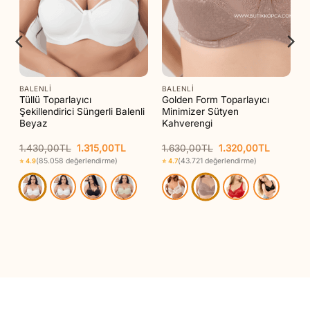
BALENLI
BALENLI
z
Tüllü Toparlayıcı
Golden Form Toparlayıcı
Şekillendirici Süngerli Balenli
Minimizer Sütyen
Beyaz
Kahverengi
Orijinal
Şu
Orijinal
Şu
1.430,00
TL
1.315,00
TL
1.630,00
TL
1.320,00
TL
aki
fiyat:
andaki
fiyat:
andaki
(85.058 değerlendirme)
(43.721 değerlendirme)
⭐ 4.9
⭐ 4.7
t:
1.430,00TL.
fiyat:
1.630,00TL.
fiyat:
95,00TL.
1.315,00TL.
1.320,00