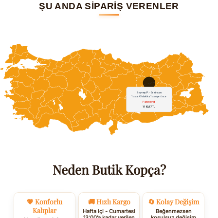
ŞU ANDA SİPARİŞ VERENLER
Neden Butik Kopça?
💗 Konforlu
🚚 Hızlı Kargo
🔄 Kolay Değişim
Kalıplar
Hafta içi - Cumartesi
Beğenmezsen
13:00’a kadar verilen
koşulsuz değişim