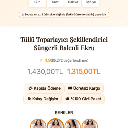
Gün
Saat
Dakika
Saniye
⚠️
Sepete en az 2 ürün eklendiğinde (farklı ürünlerde olabilir) geçerlidir.
Tüllü Toparlayıcı Şekillendirici
Süngerli Balenli Ekru
⭐ 4.9
(85.272 değerlendirme)
Orijinal
Şu
1.430,00
TL
1.315,00
TL
fiyat:
andaki
1.430,00TL.
fiyat:
💳 Kapıda Ödeme
🚚 Ücretsiz Kargo
1.315,00
🔄 Kolay Değişim
🕊️ %100 Gizli Paket
RENKLER