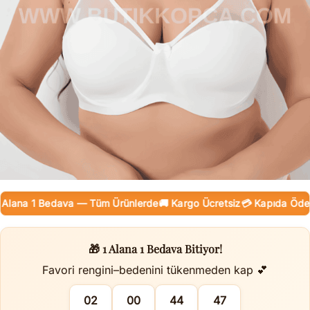
lana 1 Bedava — Tüm Ürünlerde
🚚 Kargo Ücretsiz
💳 Kapıda Ödeme 
🎁 1 Alana 1 Bedava Bitiyor!
Favori rengini–bedenini tükenmeden kap 💕
02
00
44
46