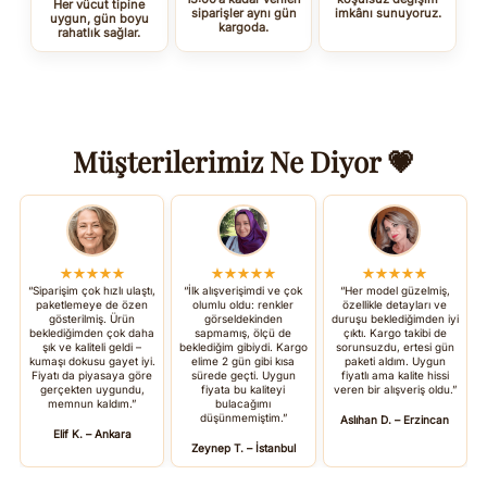
Her vücut tipine
siparişler aynı gün
imkânı sunuyoruz.
uygun, gün boyu
kargoda.
rahatlık sağlar.
Müşterilerimiz Ne Diyor 💗
★★★★★
★★★★★
★★★★★
“Siparişim çok hızlı ulaştı,
“İlk alışverişimdi ve çok
“Her model güzelmiş,
paketlemeye de özen
olumlu oldu: renkler
özellikle detayları ve
gösterilmiş. Ürün
görseldekinden
duruşu beklediğimden iyi
beklediğimden çok daha
sapmamış, ölçü de
çıktı. Kargo takibi de
şık ve kaliteli geldi –
beklediğim gibiydi. Kargo
sorunsuzdu, ertesi gün
kumaşı dokusu gayet iyi.
elime 2 gün gibi kısa
paketi aldım. Uygun
Fiyatı da piyasaya göre
sürede geçti. Uygun
fiyatlı ama kalite hissi
gerçekten uygundu,
fiyata bu kaliteyi
veren bir alışveriş oldu.”
memnun kaldım.”
bulacağımı
düşünmemiştim.”
Aslıhan D. – Erzincan
Elif K. – Ankara
Zeynep T. – İstanbul