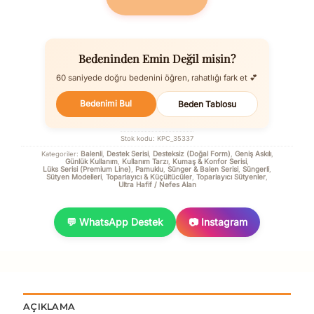
Bedeninden Emin Değil misin?
60 saniyede doğru bedenini öğren, rahatlığı fark et 💕
Bedenimi Bul
Beden Tablosu
Stok kodu:
KPC_35337
Balenli
Destek Serisi
Desteksiz (Doğal Form)
Geniş Askılı
Kategoriler:
,
,
,
,
Günlük Kullanım
Kullanım Tarzı
Kumaş & Konfor Serisi
,
,
,
Lüks Serisi (Premium Line)
Pamuklu
Sünger & Balen Serisi
Süngerli
,
,
,
,
Sütyen Modelleri
Toparlayıcı & Küçültücüler
Toparlayıcı Sütyenler
,
,
,
Ultra Hafif / Nefes Alan
💬 WhatsApp Destek
📷 Instagram
AÇIKLAMA