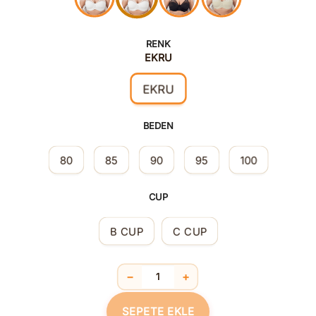
RENK
EKRU
EKRU
BEDEN
80
85
90
95
100
CUP
B CUP
C CUP
−
+
Tüllü Toparlayıcı Şekillendirici Süngerl
SEPETE EKLE