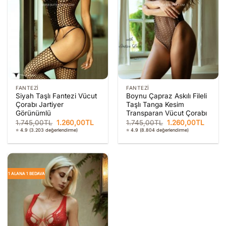
FANTEZI
FANTEZI
Siyah Taşlı Fantezi Vücut
Boynu Çapraz Askılı Fileli
Çorabı Jartiyer
Taşlı Tanga Kesim
Görünümlü
Transparan Vücut Çorabı
Orijinal
Şu
Orijinal
Şu
1.745,00
TL
1.260,00
TL
1.745,00
TL
1.260,00
TL
fiyat:
andaki
fiyat:
andaki
⭐ 4.9
(3.203 değerlendirme)
⭐ 4.9
(8.804 değerlendirme)
1.745,00TL.
fiyat:
1.745,00TL.
fiyat:
1.260,00TL.
1.260,
1 ALANA 1 BEDAVA