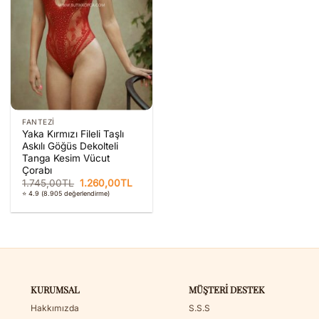
FANTEZI
Yaka Kırmızı Fileli Taşlı
Askılı Göğüs Dekolteli
Tanga Kesim Vücut
Çorabı
Orijinal
Şu
1.745,00
TL
1.260,00
TL
fiyat:
andaki
⭐ 4.9
(8.905 değerlendirme)
1.745,00TL.
fiyat:
1.260,00TL.
KURUMSAL
MÜŞTERI DESTEK
Hakkımızda
S.S.S