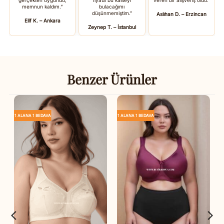
memnun kaldım.”
bulacağımı
düşünmemiştim.”
Aslıhan D. – Erzincan
Elif K. – Ankara
Zeynep T. – İstanbul
Benzer Ürünler
1 ALANA 1 BEDAVA
1 ALANA 1 BEDAVA