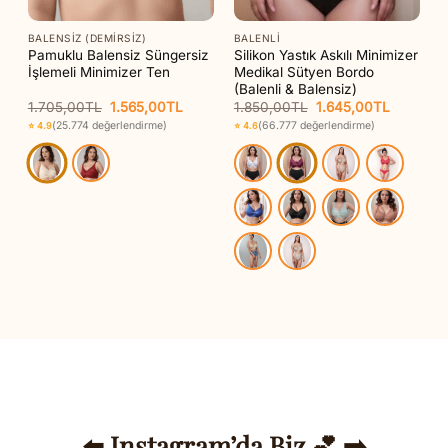
BALENSIZ (DEMIRSIZ)
BALENLI
Pamuklu Balensiz Süngersiz
Silikon Yastık Askılı Minimizer
İşlemeli Minimizer Ten
Medikal Sütyen Bordo
t
(Balenli & Balensiz)
Orijinal
Şu
Orijinal
Şu
1.705,00
TL
1.565,00
TL
1.850,00
TL
1.645,00
TL
fiyat:
andaki
fiyat:
andaki
(25.774 değerlendirme)
(66.777 değerlendirme)
⭐ 4.9
⭐ 4.6
1.705,00TL.
fiyat:
1.850,00TL.
fiyat:
0TL.
1.565,00TL.
1.645,00
⬅️ Instagram’da Biz 💕 ➡️