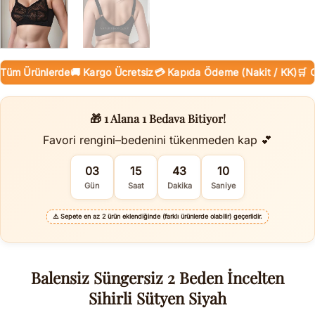
 Ürünlerde
🚚 Kargo Ücretsiz
💳 Kapıda Ödeme (Nakit / KK)
🛒 Onlin
🎁 1 Alana 1 Bedava Bitiyor!
Favori rengini–bedenini tükenmeden kap 💕
03
15
43
09
Gün
Saat
Dakika
Saniye
⚠️
Sepete en az 2 ürün eklendiğinde (farklı ürünlerde olabilir) geçerlidir.
Balensiz Süngersiz 2 Beden İncelten
Sihirli Sütyen Siyah