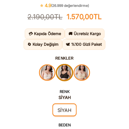
⭐ 4.9
(26.999 değerlendirme)
Orijinal
Şu
2.190,00
TL
1.570,00
TL
fiyat:
andaki
2.190,00TL.
fiyat:
💳 Kapıda Ödeme
🚚 Ücretsiz Kargo
1.570,00
🔄 Kolay Değişim
🕊️ %100 Gizli Paket
RENKLER
RENK
SİYAH
SİYAH
BEDEN