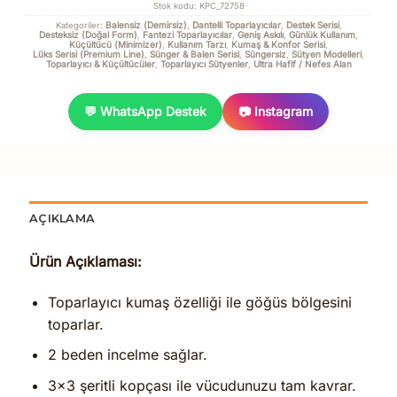
Stok kodu:
KPC_72758
Balensiz (Demirsiz)
Dantelli Toparlayıcılar
Destek Serisi
Kategoriler:
,
,
,
Desteksiz (Doğal Form)
Fantezi Toparlayıcılar
Geniş Askılı
Günlük Kullanım
,
,
,
,
Küçültücü (Minimizer)
Kullanım Tarzı
Kumaş & Konfor Serisi
,
,
,
Lüks Serisi (Premium Line)
Sünger & Balen Serisi
Süngersiz
Sütyen Modelleri
,
,
,
,
Toparlayıcı & Küçültücüler
Toparlayıcı Sütyenler
Ultra Hafif / Nefes Alan
,
,
💬 WhatsApp Destek
📷 Instagram
AÇIKLAMA
Ürün Açıklaması:
Toparlayıcı kumaş özelliği ile göğüs bölgesini
toparlar.
2 beden incelme sağlar.
3×3 şeritli kopçası ile vücudunuzu tam kavrar.