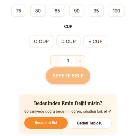
75
80
85
90
95
100
CUP
C CUP
D CUP
E CUP
−
+
Balensiz Süngersiz 2 Beden İncelten S
SEPETE EKLE
Bedeninden Emin Değil misin?
60 saniyede doğru bedenini öğren, rahatlığı fark et 💕
Bedenimi Bul
Beden Tablosu