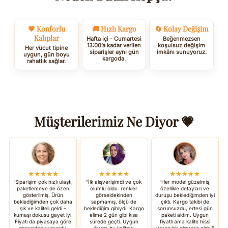
💗 Konforlu
🚚 Hızlı Kargo
🔄 Kolay Değişim
Kalıplar
Hafta içi - Cumartesi
Beğenmezsen
13:00’a kadar verilen
koşulsuz değişim
Her vücut tipine
siparişler aynı gün
imkânı sunuyoruz.
uygun, gün boyu
kargoda.
rahatlık sağlar.
Müşterilerimiz Ne Diyor 💗
★★★★★
★★★★★
★★★★★
“Siparişim çok hızlı ulaştı,
“İlk alışverişimdi ve çok
“Her model güzelmiş,
paketlemeye de özen
olumlu oldu: renkler
özellikle detayları ve
gösterilmiş. Ürün
görseldekinden
duruşu beklediğimden iyi
beklediğimden çok daha
sapmamış, ölçü de
çıktı. Kargo takibi de
şık ve kaliteli geldi –
beklediğim gibiydi. Kargo
sorunsuzdu, ertesi gün
kumaşı dokusu gayet iyi.
elime 2 gün gibi kısa
paketi aldım. Uygun
Fiyatı da piyasaya göre
sürede geçti. Uygun
fiyatlı ama kalite hissi
gerçekten uygundu,
fiyata bu kaliteyi
veren bir alışveriş oldu.”