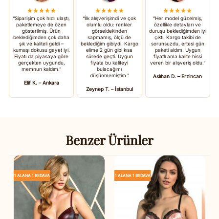
★★★★★
★★★★★
★★★★★
“Siparişim çok hızlı ulaştı,
“İlk alışverişimdi ve çok
“Her model güzelmiş,
paketlemeye de özen
olumlu oldu: renkler
özellikle detayları ve
gösterilmiş. Ürün
görseldekinden
duruşu beklediğimden iyi
beklediğimden çok daha
sapmamış, ölçü de
çıktı. Kargo takibi de
şık ve kaliteli geldi –
beklediğim gibiydi. Kargo
sorunsuzdu, ertesi gün
kumaşı dokusu gayet iyi.
elime 2 gün gibi kısa
paketi aldım. Uygun
Fiyatı da piyasaya göre
sürede geçti. Uygun
fiyatlı ama kalite hissi
gerçekten uygundu,
fiyata bu kaliteyi
veren bir alışveriş oldu.”
memnun kaldım.”
bulacağımı
düşünmemiştim.”
Aslıhan D. – Erzincan
Elif K. – Ankara
Zeynep T. – İstanbul
Benzer Ürünler
1 ALANA 1 BEDAVA
1 ALANA 1 BEDAVA