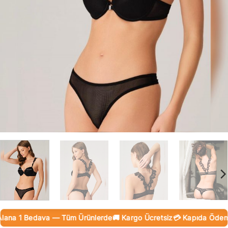
na 1 Bedava — Tüm Ürünlerde
🚚 Kargo Ücretsiz
💳 Kapıda Ödeme (N