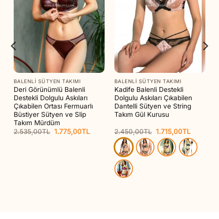
BALENLI SÜTYEN TAKIMI
BALENLI SÜTYEN TAKIMI
o
Deri Görünümlü Balenli
Kadife Balenli Destekli
Destekli Dolgulu Askıları
Dolgulu Askıları Çıkabilen
Çıkabilen Ortası Fermuarlı
Dantelli Sütyen ve String
Büstiyer Sütyen ve Slip
Takım Gül Kurusu
Takım Mürdüm
Orijinal
Şu
Orijinal
Şu
2.535,00
TL
1.775,00
TL
2.450,00
TL
1.715,00
TL
aki
fiyat:
andaki
fiyat:
andaki
at:
2.535,00TL.
fiyat:
2.450,00TL.
fiyat:
65,00TL.
1.775,00TL.
1.715,00