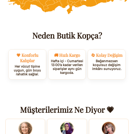
Neden Butik Kopça?
💗 Konforlu
🚚 Hızlı Kargo
🔄 Kolay Değişim
Kalıplar
Hafta içi - Cumartesi
Beğenmezsen
13:00’a kadar verilen
koşulsuz değişim
Her vücut tipine
siparişler aynı gün
imkânı sunuyoruz.
uygun, gün boyu
kargoda.
rahatlık sağlar.
Müşterilerimiz Ne Diyor 💗