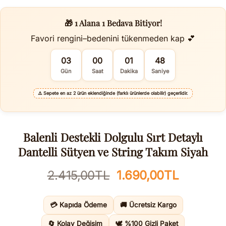
🎁 1 Alana 1 Bedava Bitiyor!
Favori rengini–bedenini tükenmeden kap 💕
03
00
01
47
Gün
Saat
Dakika
Saniye
⚠️
Sepete en az 2 ürün eklendiğinde (farklı ürünlerde olabilir) geçerlidir.
Balenli Destekli Dolgulu Sırt Detaylı
Dantelli Sütyen ve String Takım Siyah
Orijinal
Şu
2.415,00
TL
1.690,00
TL
fiyat:
andaki
2.415,00TL.
fiyat:
💳 Kapıda Ödeme
🚚 Ücretsiz Kargo
1.690,00
🔄 Kolay Değişim
🕊️ %100 Gizli Paket