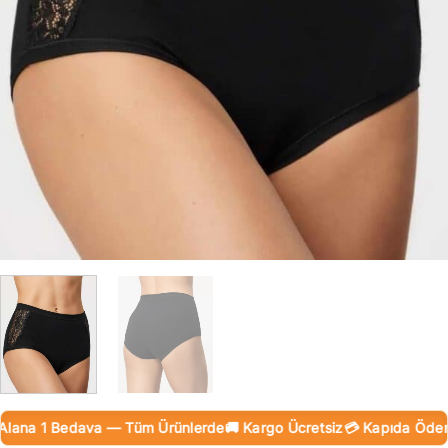
ana 1 Bedava — Tüm Ürünlerde
🚚 Kargo Ücretsiz
💳 Kapıda Ödeme (