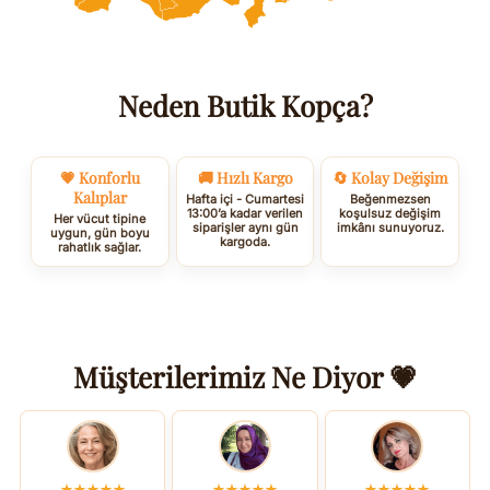
Neden Butik Kopça?
💗 Konforlu
🚚 Hızlı Kargo
🔄 Kolay Değişim
Kalıplar
Hafta içi - Cumartesi
Beğenmezsen
13:00’a kadar verilen
koşulsuz değişim
Her vücut tipine
siparişler aynı gün
imkânı sunuyoruz.
uygun, gün boyu
kargoda.
rahatlık sağlar.
Müşterilerimiz Ne Diyor 💗
★★★★★
★★★★★
★★★★★