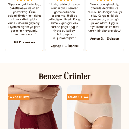
“Siparişim çok hızlı ulaştı,
“İlk alışverişimdi ve çok
“Her model güzelmiş,
paketlemeye de özen
olumlu oldu: renkler
özellikle detayları ve
gösterilmiş. Ürün
görseldekinden
duruşu beklediğimden iyi
beklediğimden çok daha
sapmamış, ölçü de
çıktı. Kargo takibi de
şık ve kaliteli geldi –
beklediğim gibiydi. Kargo
sorunsuzdu, ertesi gün
kumaşı dokusu gayet iyi.
elime 2 gün gibi kısa
paketi aldım. Uygun
Fiyatı da piyasaya göre
sürede geçti. Uygun
fiyatlı ama kalite hissi
gerçekten uygundu,
fiyata bu kaliteyi
veren bir alışveriş oldu.”
memnun kaldım.”
bulacağımı
düşünmemiştim.”
Aslıhan D. – Erzincan
Elif K. – Ankara
Zeynep T. – İstanbul
Benzer Ürünler
1 ALANA 1 BEDAVA
1 ALANA 1 BEDAVA