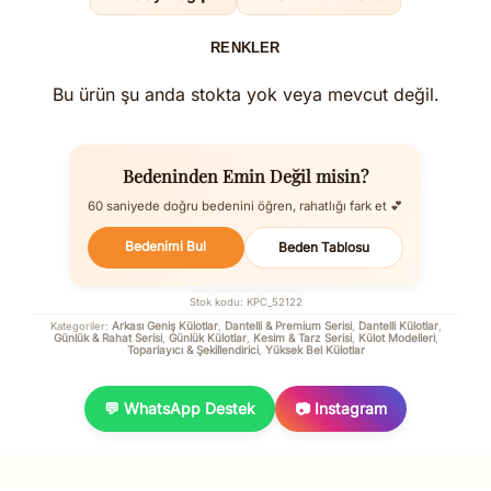
RENKLER
Bu ürün şu anda stokta yok veya mevcut değil.
Bedeninden Emin Değil misin?
60 saniyede doğru bedenini öğren, rahatlığı fark et 💕
Bedenimi Bul
Beden Tablosu
Stok kodu:
KPC_52122
Arkası Geniş Külotlar
Dantelli & Premium Serisi
Dantelli Külotlar
Kategoriler:
,
,
,
Günlük & Rahat Serisi
Günlük Külotlar
Kesim & Tarz Serisi
Külot Modelleri
,
,
,
,
Toparlayıcı & Şekillendirici
Yüksek Bel Külotlar
,
💬 WhatsApp Destek
📷 Instagram