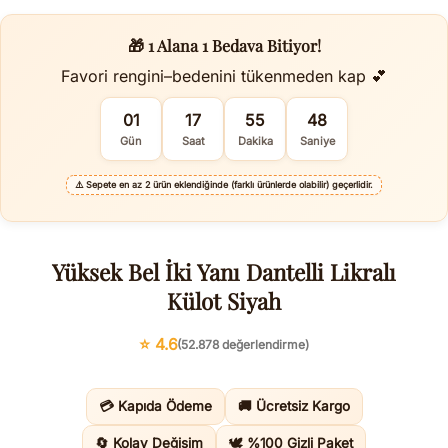
🎁 1 Alana 1 Bedava Bitiyor!
Favori rengini–bedenini tükenmeden kap 💕
01
17
55
48
Gün
Saat
Dakika
Saniye
⚠️
Sepete en az 2 ürün eklendiğinde (farklı ürünlerde olabilir) geçerlidir.
Yüksek Bel İki Yanı Dantelli Likralı
Külot Siyah
⭐ 4.6
(52.878 değerlendirme)
💳 Kapıda Ödeme
🚚 Ücretsiz Kargo
🔄 Kolay Değişim
🕊️ %100 Gizli Paket