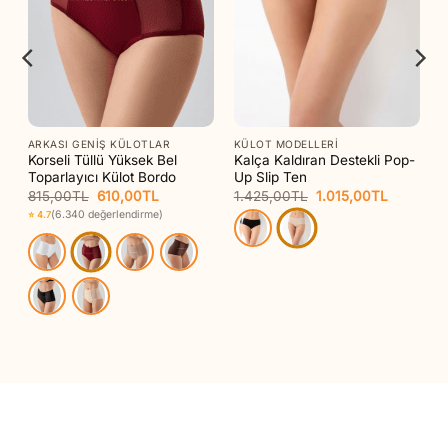
ARKASI GENIŞ KÜLOTLAR
KÜLOT MODELLERI
Korseli Tüllü Yüksek Bel
Kalça Kaldıran Destekli Pop-
Toparlayıcı Külot Bordo
Up Slip Ten
Orijinal
Şu
Orijinal
Şu
815,00
TL
610,00
TL
1.425,00
TL
1.015,00
TL
i
fiyat:
andaki
fiyat:
andaki
(6.340 değerlendirme)
⭐ 4.7
815,00TL.
fiyat:
1.425,00TL.
fiyat:
0TL.
610,00TL.
1.015,00