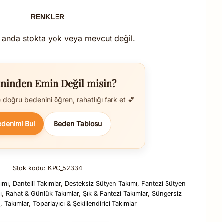
RENKLER
 anda stokta yok veya mevcut değil.
ninden Emin Değil misin?
doğru bedenini öğren, rahatlığı fark et 💕
edenimi Bul
Beden Tablosu
Stok kodu:
KPC_52334
ımı
,
Dantelli Takımlar
,
Desteksiz Sütyen Takımı
,
Fantezi Sütyen
ı
,
Rahat & Günlük Takımlar
,
Şık & Fantezi Takımlar
,
Süngersiz
ı
,
Takımlar
,
Toparlayıcı & Şekillendirici Takımlar