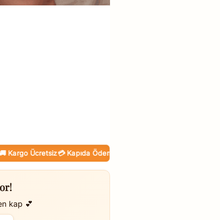
rgo Ücretsiz
💳 Kapıda Ödeme (Nakit / KK)
🛒 Online Taksit
or!
en kap 💕