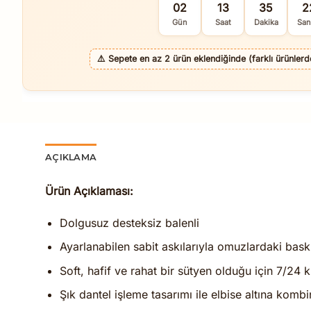
02
13
35
2
Gün
Saat
Dakika
San
⚠️
Sepete en az 2 ürün eklendiğinde (farklı ürünlerde 
AÇIKLAMA
Ürün Açıklaması:
Dolgusuz desteksiz balenli
Ayarlanabilen sabit askılarıyla omuzlardaki bask
Soft, hafif ve rahat bir sütyen olduğu için 7/24
Şık dantel işleme tasarımı ile elbise altına kombin