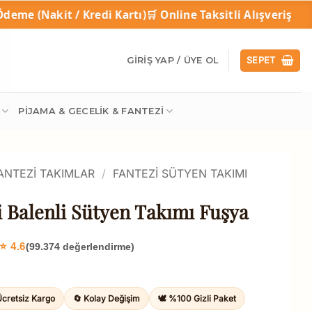
edi Kartı)
🛒 Online Taksitli Alışveriş
🎁 1 Alana 1
GIRIŞ YAP / ÜYE OL
SEPET
PIJAMA & GECELIK & FANTEZI
FANTEZI TAKIMLAR
/
FANTEZI SÜTYEN TAKIMI
i Balenli Sütyen Takımı Fuşya
⭐ 4.6
(99.374 değerlendirme)
Ücretsiz Kargo
🔄 Kolay Değişim
🕊️ %100 Gizli Paket