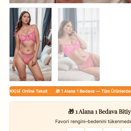
KK)
🛒 Online Taksit
🎁 1 Alana 1 Bedava — Tüm Ürünlerde
🚚 Ka
🎁 1 Alana 1 Bedava Bitiy
Favori rengini–bedenini tükenmed