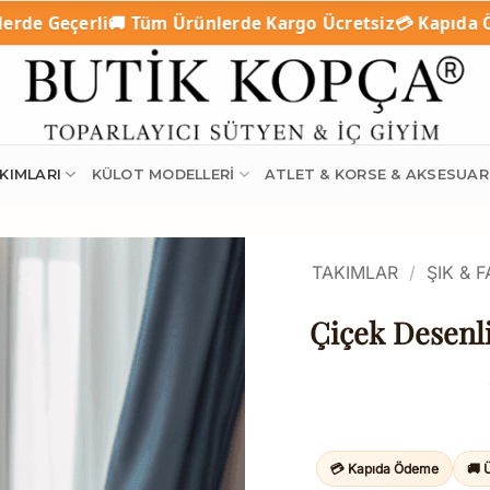
üm Ürünlerde Kargo Ücretsiz
💳 Kapıda Ödeme (Nakit / Kr
KIMLARI
KÜLOT MODELLERI
ATLET & KORSE & AKSESUAR
TAKIMLAR
/
ŞIK & 
Çiçek Desenl
💳 Kapıda Ödeme
🚚 