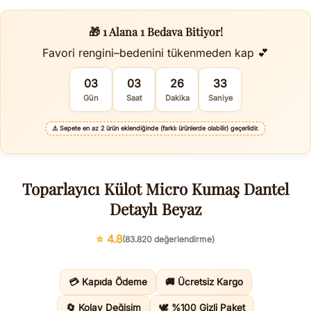
🎁 1 Alana 1 Bedava Bitiyor!
Favori rengini–bedenini tükenmeden kap 💕
03
03
26
32
Gün
Saat
Dakika
Saniye
⚠️
Sepete en az 2 ürün eklendiğinde (farklı ürünlerde olabilir) geçerlidir.
Toparlayıcı Külot Micro Kumaş Dantel
Detaylı Beyaz
⭐ 4.8
(83.820 değerlendirme)
💳 Kapıda Ödeme
🚚 Ücretsiz Kargo
🔄 Kolay Değişim
🕊️ %100 Gizli Paket