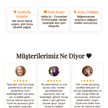
💗 Konforlu
🚚 Hızlı Kargo
🔄 Kolay Değişim
Kalıplar
Hafta içi - Cumartesi
Beğenmezsen
13:00’a kadar verilen
koşulsuz değişim
Her vücut tipine
siparişler aynı gün
imkânı sunuyoruz.
uygun, gün boyu
kargoda.
rahatlık sağlar.
Müşterilerimiz Ne Diyor 💗
★★★★★
★★★★★
★★★★★
“Siparişim çok hızlı ulaştı,
“İlk alışverişimdi ve çok
“Her model güzelmiş,
paketlemeye de özen
olumlu oldu: renkler
özellikle detayları ve
gösterilmiş. Ürün
görseldekinden
duruşu beklediğimden iyi
beklediğimden çok daha
sapmamış, ölçü de
çıktı. Kargo takibi de
şık ve kaliteli geldi –
beklediğim gibiydi. Kargo
sorunsuzdu, ertesi gün
kumaşı dokusu gayet iyi.
elime 2 gün gibi kısa
paketi aldım. Uygun
Fiyatı da piyasaya göre
sürede geçti. Uygun
fiyatlı ama kalite hissi
gerçekten uygundu,
fiyata bu kaliteyi
veren bir alışveriş oldu.”