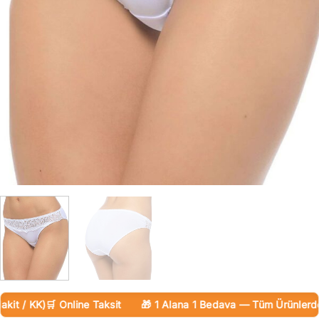
 / KK)
🛒 Online Taksit
🎁 1 Alana 1 Bedava — Tüm Ürünlerde
🚚