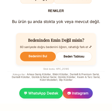
RENKLER
Bu ürün şu anda stokta yok veya mevcut değil.
Bedeninden Emin Değil misin?
60 saniyede doğru bedenini öğren, rahatlığı fark et 💕
Bedenimi Bul
Beden Tablosu
Stok kodu:
KPC_25185
Arkası Geniş Külotlar
Bikini Külotlar
Dantelli & Premium Serisi
Kategoriler:
,
,
,
Dantelli Külotlar
Günlük & Rahat Serisi
Günlük Külotlar
Kesim & Tarz Serisi
,
,
,
,
Külot Modelleri
Slip Külotlar
,
💬 WhatsApp Destek
📷 Instagram