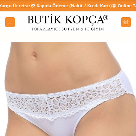
İçeriğe
retsiz
💳 Kapıda Ödeme (Nakit / Kredi Kartı)
🛒 Online Taksitli Al
atla