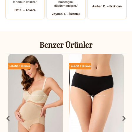
memnun kaldım.”
bulacağımı
düşünmemiştim.”
Aslıhan D. – Erzincan
Elif K. – Ankara
Zeynep T. – İstanbul
Benzer Ürünler
1 ALANA 1 BEDAVA
1 ALANA 1 BEDAVA