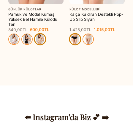
GÜNLÜK KÜLOTLAR
KÜLOT MODELLERI
ot
Pamuk ve Modal Kumaş
Kalça Kaldıran Destekli Pop-
Yüksek Bel Hamile Külodu
Up Slip Siyah
Ten
Orijinal
Şu
Orijinal
Şu
840,00
TL
600,00
TL
1.425,00
TL
1.015,00
TL
i
fiyat:
andaki
fiyat:
andaki
840,00TL.
fiyat:
1.425,00TL.
fiyat:
00TL.
600,00TL.
1.015,00
⬅️ Instagram’da Biz 💕 ➡️