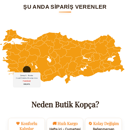
ŞU ANDA SİPARİŞ VERENLER
Neden Butik Kopça?
💗 Konforlu
🚚 Hızlı Kargo
🔄 Kolay Değişim
Kalıplar
Hafta içi - Cumartesi
Beğenmezsen