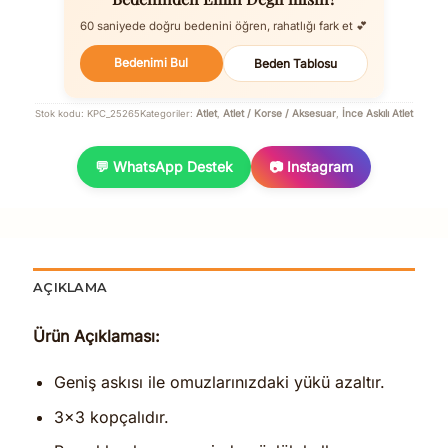
60 saniyede doğru bedenini öğren, rahatlığı fark et 💕
Bedenimi Bul
Beden Tablosu
Atlet
Atlet / Korse / Aksesuar
İnce Askılı Atlet
Stok kodu:
KPC_25265
Kategoriler:
,
,
💬 WhatsApp Destek
📷 Instagram
AÇIKLAMA
Ürün Açıklaması:
Geniş askısı ile omuzlarınızdaki yükü azaltır.
3×3 kopçalıdır.