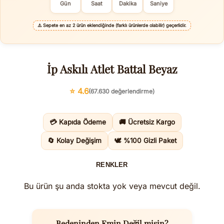
Gün
Saat
Dakika
Saniye
⚠️
Sepete en az 2 ürün eklendiğinde (farklı ürünlerde olabilir) geçerlidir.
İp Askılı Atlet Battal Beyaz
⭐ 4.6
(67.630 değerlendirme)
💳 Kapıda Ödeme
🚚 Ücretsiz Kargo
🔄 Kolay Değişim
🕊️ %100 Gizli Paket
RENKLER
Bu ürün şu anda stokta yok veya mevcut değil.
Bedeninden Emin Değil misin?