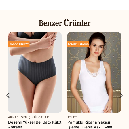
Benzer Ürünler
1 ALANA 1 BEDAVA
1 ALANA 1 BEDAVA
ARKASI GENIŞ KÜLOTLAR
ATLET
ı
Desenli Yüksel Bel Bato Külot
Pamuklu Ribana Yakası
Antrasit
İşlemeli Geniş Askılı Atlet