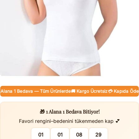
lana 1 Bedava — Tüm Ürünlerde
🚚 Kargo Ücretsiz
💳 Kapıda Ödeme 
🎁 1 Alana 1 Bedava Bitiyor!
Favori rengini–bedenini tükenmeden kap 💕
01
01
08
28