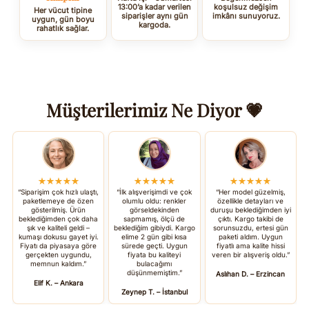
13:00’a kadar verilen
koşulsuz değişim
Her vücut tipine
siparişler aynı gün
imkânı sunuyoruz.
uygun, gün boyu
kargoda.
rahatlık sağlar.
Müşterilerimiz Ne Diyor 💗
★★★★★
★★★★★
★★★★★
“Siparişim çok hızlı ulaştı,
“İlk alışverişimdi ve çok
“Her model güzelmiş,
paketlemeye de özen
olumlu oldu: renkler
özellikle detayları ve
gösterilmiş. Ürün
görseldekinden
duruşu beklediğimden iyi
beklediğimden çok daha
sapmamış, ölçü de
çıktı. Kargo takibi de
şık ve kaliteli geldi –
beklediğim gibiydi. Kargo
sorunsuzdu, ertesi gün
kumaşı dokusu gayet iyi.
elime 2 gün gibi kısa
paketi aldım. Uygun
Fiyatı da piyasaya göre
sürede geçti. Uygun
fiyatlı ama kalite hissi
gerçekten uygundu,
fiyata bu kaliteyi
veren bir alışveriş oldu.”
memnun kaldım.”
bulacağımı
düşünmemiştim.”
Aslıhan D. – Erzincan
Elif K. – Ankara
Zeynep T. – İstanbul