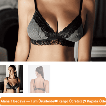
lana 1 Bedava — Tüm Ürünlerde
🚚 Kargo Ücretsiz
💳 Kapıda Ödeme 