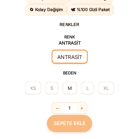
765,00TL
🔄 Kolay Değişim
🕊️ %100 Gizli Paket
RENKLER
RENK
ANTRASİT
ANTRASİT
BEDEN
XS
S
M
L
XL
−
+
Pamuklu Dantel Detaylı Günlük Konfor
SEPETE EKLE