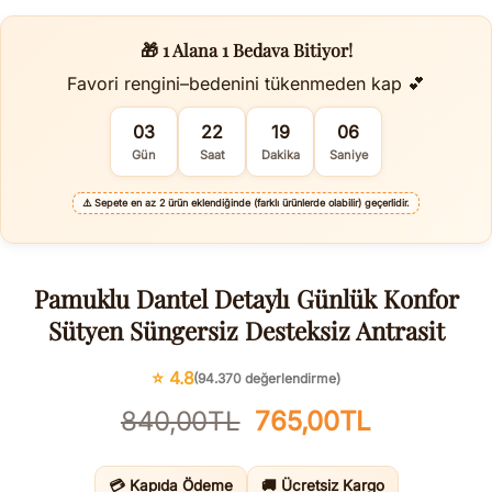
🎁 1 Alana 1 Bedava Bitiyor!
Favori rengini–bedenini tükenmeden kap 💕
03
22
19
06
Gün
Saat
Dakika
Saniye
⚠️
Sepete en az 2 ürün eklendiğinde (farklı ürünlerde olabilir) geçerlidir.
Pamuklu Dantel Detaylı Günlük Konfor
Sütyen Süngersiz Desteksiz Antrasit
⭐ 4.8
(94.370 değerlendirme)
Orijinal
Şu
840,00
TL
765,00
TL
fiyat:
andaki
840,00TL.
fiyat:
💳 Kapıda Ödeme
🚚 Ücretsiz Kargo