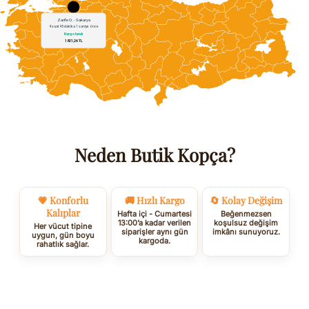
Neden Butik Kopça?
💗 Konforlu
🚚 Hızlı Kargo
🔄 Kolay Değişim
Kalıplar
Hafta içi - Cumartesi
Beğenmezsen
13:00’a kadar verilen
koşulsuz değişim
Her vücut tipine
siparişler aynı gün
imkânı sunuyoruz.
uygun, gün boyu
kargoda.
rahatlık sağlar.