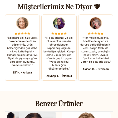
Müşterilerimiz Ne Diyor 💗
★★★★★
★★★★★
★★★★★
“Siparişim çok hızlı ulaştı,
“İlk alışverişimdi ve çok
“Her model güzelmiş,
paketlemeye de özen
olumlu oldu: renkler
özellikle detayları ve
gösterilmiş. Ürün
görseldekinden
duruşu beklediğimden iyi
beklediğimden çok daha
sapmamış, ölçü de
çıktı. Kargo takibi de
şık ve kaliteli geldi –
beklediğim gibiydi. Kargo
sorunsuzdu, ertesi gün
kumaşı dokusu gayet iyi.
elime 2 gün gibi kısa
paketi aldım. Uygun
Fiyatı da piyasaya göre
sürede geçti. Uygun
fiyatlı ama kalite hissi
gerçekten uygundu,
fiyata bu kaliteyi
veren bir alışveriş oldu.”
memnun kaldım.”
bulacağımı
düşünmemiştim.”
Aslıhan D. – Erzincan
Elif K. – Ankara
Zeynep T. – İstanbul
Benzer Ürünler