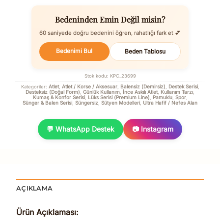
Bedeninden Emin Değil misin?
60 saniyede doğru bedenini öğren, rahatlığı fark et 💕
Bedenimi Bul
Beden Tablosu
Stok kodu:
KPC_23699
Atlet
Atlet / Korse / Aksesuar
Balensiz (Demirsiz)
Destek Serisi
Kategoriler:
,
,
,
,
Desteksiz (Doğal Form)
Günlük Kullanım
İnce Askılı Atlet
Kullanım Tarzı
,
,
,
,
Kumaş & Konfor Serisi
Lüks Serisi (Premium Line)
Pamuklu
Spor
,
,
,
,
Sünger & Balen Serisi
Süngersiz
Sütyen Modelleri
Ultra Hafif / Nefes Alan
,
,
,
💬 WhatsApp Destek
📷 Instagram
AÇIKLAMA
Ürün Açıklaması: