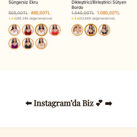
Süngersiz Ekru
Dikleştirici/Birleştirici Sütyen
Bordo
Orijinal
Şu
Orijinal
Şu
505,00
TL
465,00
TL
1.540,00
TL
1.080,00
TL
fiyat:
andaki
fiyat:
andaki
(68.246 değerlendirme)
(53.868 değerlendirme)
⭐ 4.8
⭐ 4.6
505,00TL.
fiyat:
1.540,00TL.
fiyat:
0TL.
465,00TL.
1.080,0
⬅️ Instagram’da Biz 💕 ➡️