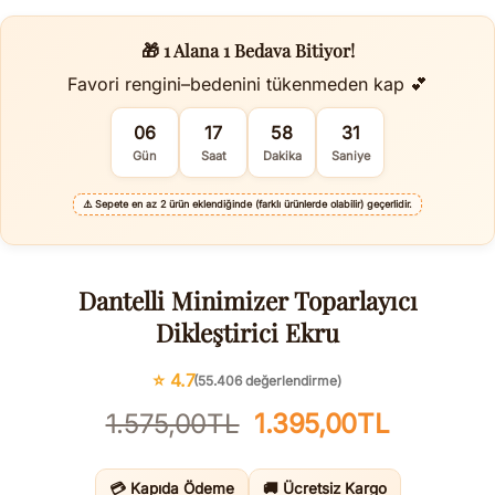
🎁 1 Alana 1 Bedava Bitiyor!
Favori rengini–bedenini tükenmeden kap 💕
06
17
58
30
Gün
Saat
Dakika
Saniye
⚠️
Sepete en az 2 ürün eklendiğinde (farklı ürünlerde olabilir) geçerlidir.
Dantelli Minimizer Toparlayıcı
Dikleştirici Ekru
⭐ 4.7
(55.406 değerlendirme)
Orijinal
Şu
1.575,00
TL
1.395,00
TL
fiyat:
andaki
1.575,00TL.
fiyat:
💳 Kapıda Ödeme
🚚 Ücretsiz Kargo