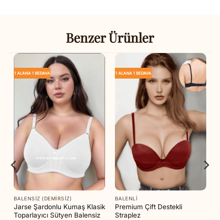
Benzer Ürünler
1 ALANA 1 BEDAVA
1 ALANA 1 BEDAVA
BALENSIZ (DEMIRSIZ)
BALENLI
ik
Jarse Şardonlu Kumaş Klasik
Premium Çift Destekli
Toparlayıcı Sütyen Balensiz
Straplez