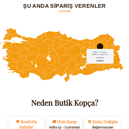
ŞU ANDA SİPARİŞ VERENLER
Neden Butik Kopça?
💗 Konforlu
🚚 Hızlı Kargo
🔄 Kolay Değişim
Kalıplar
Hafta içi - Cumartesi
Beğenmezsen