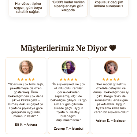
13:00’a kadar verilen
koşulsuz değişim
Her vücut tipine
siparişler aynı gün
imkânı sunuyoruz.
uygun, gün boyu
kargoda.
rahatlık sağlar.
Müşterilerimiz Ne Diyor 💗
★★★★★
★★★★★
★★★★★
“Siparişim çok hızlı ulaştı,
“İlk alışverişimdi ve çok
“Her model güzelmiş,
paketlemeye de özen
olumlu oldu: renkler
özellikle detayları ve
gösterilmiş. Ürün
görseldekinden
duruşu beklediğimden iyi
beklediğimden çok daha
sapmamış, ölçü de
çıktı. Kargo takibi de
şık ve kaliteli geldi –
beklediğim gibiydi. Kargo
sorunsuzdu, ertesi gün
kumaşı dokusu gayet iyi.
elime 2 gün gibi kısa
paketi aldım. Uygun
Fiyatı da piyasaya göre
sürede geçti. Uygun
fiyatlı ama kalite hissi
gerçekten uygundu,
fiyata bu kaliteyi
veren bir alışveriş oldu.”
memnun kaldım.”
bulacağımı
düşünmemiştim.”
Aslıhan D. – Erzincan
Elif K. – Ankara
Zeynep T. – İstanbul