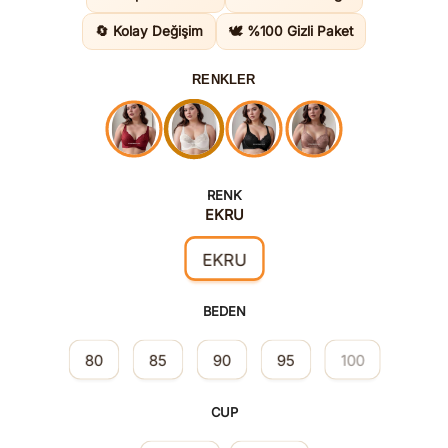
1.395,00
🔄 Kolay Değişim
🕊️ %100 Gizli Paket
RENKLER
RENK
EKRU
EKRU
BEDEN
80
85
90
95
100
CUP