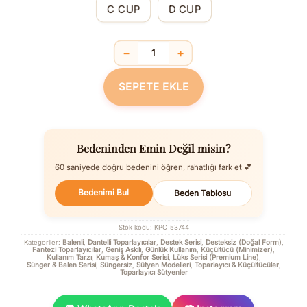
C CUP
D CUP
−
+
Dantelli Minimizer Toparlayıcı Dikleştir
SEPETE EKLE
Bedeninden Emin Değil misin?
60 saniyede doğru bedenini öğren, rahatlığı fark et 💕
Bedenimi Bul
Beden Tablosu
Stok kodu:
KPC_53744
Balenli
Dantelli Toparlayıcılar
Destek Serisi
Desteksiz (Doğal Form)
Kategoriler:
,
,
,
,
Fantezi Toparlayıcılar
Geniş Askılı
Günlük Kullanım
Küçültücü (Minimizer)
,
,
,
,
Kullanım Tarzı
Kumaş & Konfor Serisi
Lüks Serisi (Premium Line)
,
,
,
Sünger & Balen Serisi
Süngersiz
Sütyen Modelleri
Toparlayıcı & Küçültücüler
,
,
,
,
Toparlayıcı Sütyenler