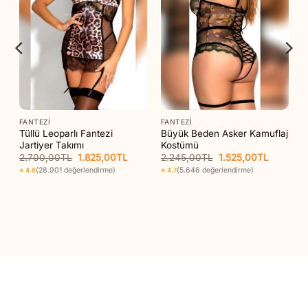
FANTEZI
FANTEZI
Tüllü Leoparlı Fantezi
Büyük Beden Asker Kamuflaj
Jartiyer Takımı
Kostümü
Orijinal
Şu
Orijinal
Şu
2.700,00
TL
1.825,00
TL
2.245,00
TL
1.525,00
TL
aki
fiyat:
andaki
fiyat:
andaki
(28.901 değerlendirme)
(5.646 değerlendirme)
⭐ 4.6
⭐ 4.7
t:
2.700,00TL.
fiyat:
2.245,00TL.
fiyat:
85,00TL.
1.825,00TL.
1.525,00