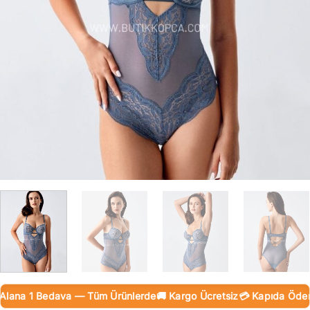
ana 1 Bedava — Tüm Ürünlerde
🚚 Kargo Ücretsiz
💳 Kapıda Ödeme (