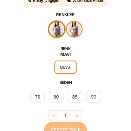
🔄 Kolay Değişim
🕊️ %100 Gizli Paket
RENKLER
RENK
MAVİ
MAVİ
BEDEN
75
80
85
90
−
+
Destekli Body Suit Mavi 5099 adet
SEPETE EKLE