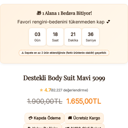
🎁 1 Alana 1 Bedava Bitiyor!
Favori rengini–bedenini tükenmeden kap 💕
03
18
21
35
Gün
Saat
Dakika
Saniye
⚠️
Sepete en az 2 ürün eklendiğinde (farklı ürünlerde olabilir) geçerlidir.
Destekli Body Suit Mavi 5099
⭐ 4.7
(62.227 değerlendirme)
Orijinal
Şu
1.900,00
TL
1.655,00
TL
fiyat:
andaki
1.900,00TL.
fiyat:
💳 Kapıda Ödeme
🚚 Ücretsiz Kargo
1.655,00