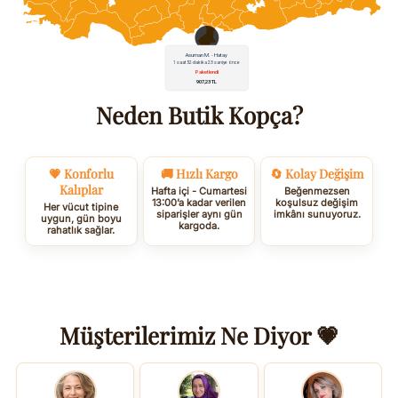
Neden Butik Kopça?
💗 Konforlu
🚚 Hızlı Kargo
🔄 Kolay Değişim
Kalıplar
Hafta içi - Cumartesi
Beğenmezsen
13:00’a kadar verilen
koşulsuz değişim
Her vücut tipine
siparişler aynı gün
imkânı sunuyoruz.
uygun, gün boyu
kargoda.
rahatlık sağlar.
Müşterilerimiz Ne Diyor 💗