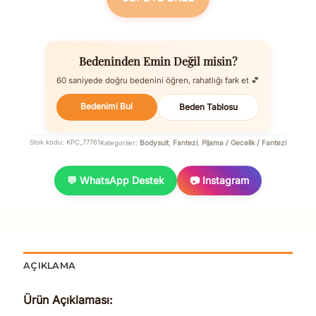
Bedeninden Emin Değil misin?
60 saniyede doğru bedenini öğren, rahatlığı fark et 💕
Bedenimi Bul
Beden Tablosu
Bodysuit
Fantezi
Pijama / Gecelik / Fantezi
Stok kodu:
KPC_77761
Kategoriler:
,
,
💬 WhatsApp Destek
📷 Instagram
AÇIKLAMA
Ürün Açıklaması: