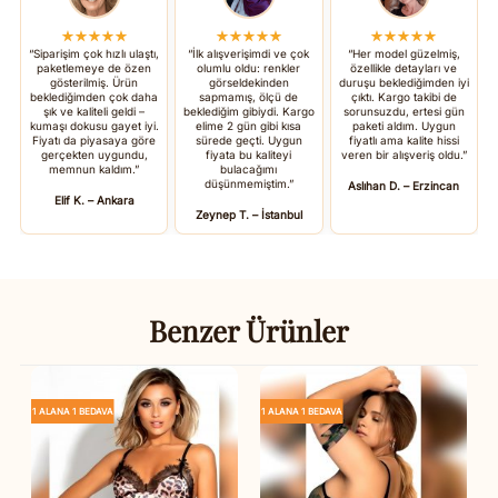
★★★★★
★★★★★
★★★★★
“Siparişim çok hızlı ulaştı,
“İlk alışverişimdi ve çok
“Her model güzelmiş,
paketlemeye de özen
olumlu oldu: renkler
özellikle detayları ve
gösterilmiş. Ürün
görseldekinden
duruşu beklediğimden iyi
beklediğimden çok daha
sapmamış, ölçü de
çıktı. Kargo takibi de
şık ve kaliteli geldi –
beklediğim gibiydi. Kargo
sorunsuzdu, ertesi gün
kumaşı dokusu gayet iyi.
elime 2 gün gibi kısa
paketi aldım. Uygun
Fiyatı da piyasaya göre
sürede geçti. Uygun
fiyatlı ama kalite hissi
gerçekten uygundu,
fiyata bu kaliteyi
veren bir alışveriş oldu.”
memnun kaldım.”
bulacağımı
düşünmemiştim.”
Aslıhan D. – Erzincan
Elif K. – Ankara
Zeynep T. – İstanbul
Benzer Ürünler
1 ALANA 1 BEDAVA
1 ALANA 1 BEDAVA