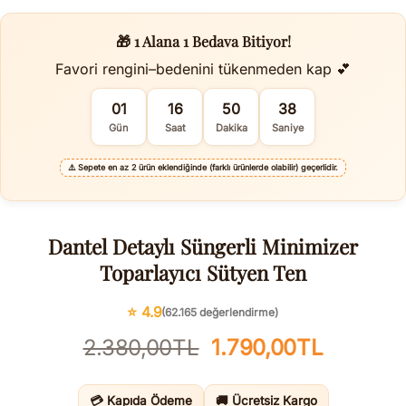
🎁 1 Alana 1 Bedava Bitiyor!
Favori rengini–bedenini tükenmeden kap 💕
01
16
50
37
Gün
Saat
Dakika
Saniye
⚠️
Sepete en az 2 ürün eklendiğinde (farklı ürünlerde olabilir) geçerlidir.
Dantel Detaylı Süngerli Minimizer
Toparlayıcı Sütyen Ten
⭐ 4.9
(62.165 değerlendirme)
Orijinal
Şu
2.380,00
TL
1.790,00
TL
fiyat:
andaki
2.380,00TL.
fiyat:
💳 Kapıda Ödeme
🚚 Ücretsiz Kargo