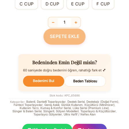
C CUP
D CUP
E CUP
F CUP
−
+
Dantel Detaylı Süngerli Minimizer Topa
SEPETE EKLE
Bedeninden Emin Değil misin?
60 saniyede doğru bedenini öğren, rahatlığı fark et 💕
Bedenimi Bul
Beden Tablosu
Stok kodu:
KPC_65686
Balenli
Dantelli Toparlayıcılar
Destek Serisi
Desteksiz (Doğal Form)
Kategoriler:
,
,
,
,
Fantezi Toparlayıcılar
Geniş Askılı
Günlük Kullanım
Küçültücü (Minimizer)
,
,
,
,
Kullanım Tarzı
Kumaş & Konfor Serisi
Lüks Serisi (Premium Line)
,
,
,
Sünger & Balen Serisi
Süngerli
Sütyen Modelleri
Toparlayıcı & Küçültücüler
,
,
,
,
Toparlayıcı Sütyenler
Ultra Hafif / Nefes Alan
,