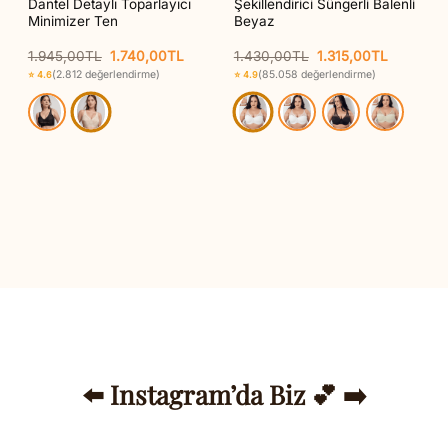
Dantel Detaylı Toparlayıcı
Şekillendirici Süngerli Balenli
Minimizer Ten
Beyaz
Orijinal
Şu
Orijinal
Şu
1.945,00
TL
1.740,00
TL
1.430,00
TL
1.315,00
TL
aki
fiyat:
andaki
fiyat:
andaki
(2.812 değerlendirme)
(85.058 değerlendirme)
⭐ 4.6
⭐ 4.9
t:
1.945,00TL.
fiyat:
1.430,00TL.
fiyat:
95,00TL.
1.740,00TL.
1.315,00
⬅️ Instagram’da Biz 💕 ➡️