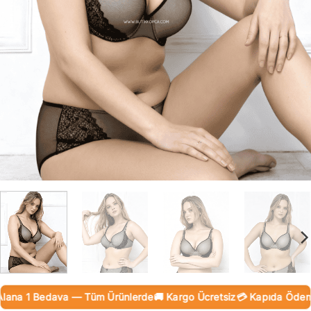
na 1 Bedava — Tüm Ürünlerde
🚚 Kargo Ücretsiz
💳 Kapıda Ödeme (N