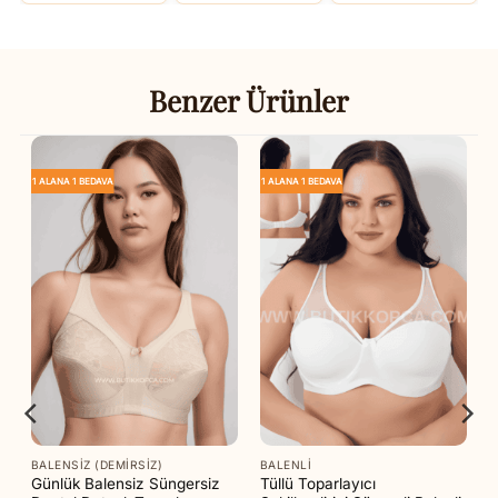
Benzer Ürünler
1 ALANA 1 BEDAVA
1 ALANA 1 BEDAVA
BALENSIZ (DEMIRSIZ)
BALENLI
z
Günlük Balensiz Süngersiz
Tüllü Toparlayıcı