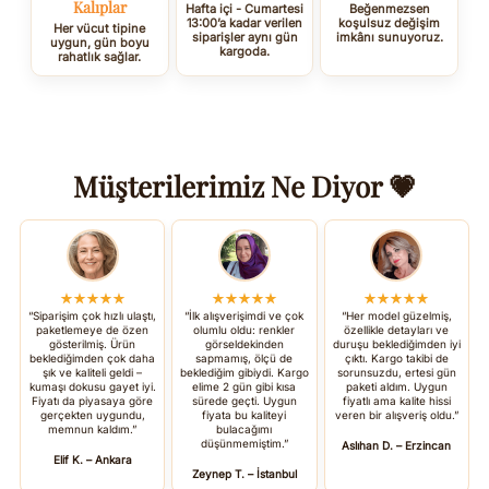
Kalıplar
Hafta içi - Cumartesi
Beğenmezsen
13:00’a kadar verilen
koşulsuz değişim
Her vücut tipine
siparişler aynı gün
imkânı sunuyoruz.
uygun, gün boyu
kargoda.
rahatlık sağlar.
Müşterilerimiz Ne Diyor 💗
★★★★★
★★★★★
★★★★★
“Siparişim çok hızlı ulaştı,
“İlk alışverişimdi ve çok
“Her model güzelmiş,
paketlemeye de özen
olumlu oldu: renkler
özellikle detayları ve
gösterilmiş. Ürün
görseldekinden
duruşu beklediğimden iyi
beklediğimden çok daha
sapmamış, ölçü de
çıktı. Kargo takibi de
şık ve kaliteli geldi –
beklediğim gibiydi. Kargo
sorunsuzdu, ertesi gün
kumaşı dokusu gayet iyi.
elime 2 gün gibi kısa
paketi aldım. Uygun
Fiyatı da piyasaya göre
sürede geçti. Uygun
fiyatlı ama kalite hissi
gerçekten uygundu,
fiyata bu kaliteyi
veren bir alışveriş oldu.”
memnun kaldım.”
bulacağımı
düşünmemiştim.”
Aslıhan D. – Erzincan
Elif K. – Ankara
Zeynep T. – İstanbul