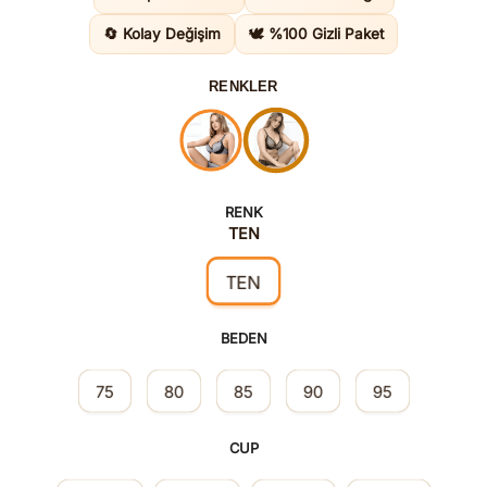
1.790,0
🔄 Kolay Değişim
🕊️ %100 Gizli Paket
RENKLER
RENK
TEN
TEN
BEDEN
75
80
85
90
95
CUP