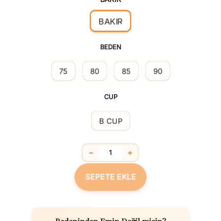
BAKIR
BEDEN
75
80
85
90
CUP
B CUP
−
+
Balensiz Desteksiz Dolgusuz Yaka Detay
SEPETE EKLE