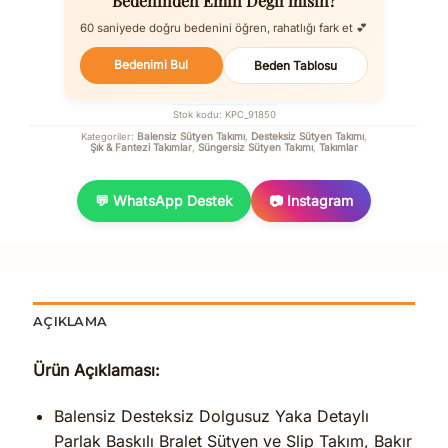
Bedeninden Emin Değil misin?
60 saniyede doğru bedenini öğren, rahatlığı fark et 💕
Bedenimi Bul
Beden Tablosu
Stok kodu:
KPC_91850
Balensiz Sütyen Takımı
Desteksiz Sütyen Takımı
Kategoriler:
,
,
Şık & Fantezi Takımlar
Süngersiz Sütyen Takımı
Takımlar
,
,
💬 WhatsApp Destek
📷 Instagram
AÇIKLAMA
Ürün Açıklaması:
Balensiz Desteksiz Dolgusuz Yaka Detaylı
Parlak Baskılı Bralet Sütyen ve Slip Takım, Bakır