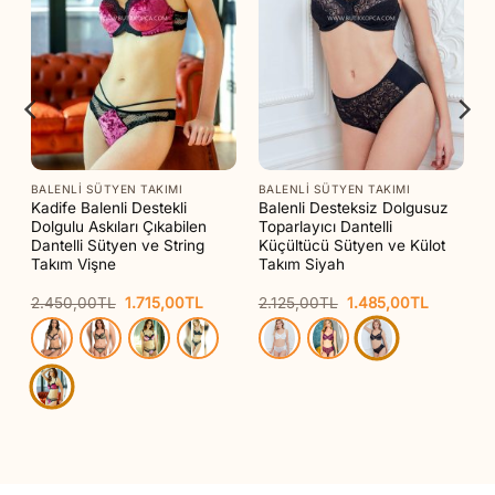
BALENLI SÜTYEN TAKIMI
BALENLI SÜTYEN TAKIMI
Kadife Balenli Destekli
Balenli Desteksiz Dolgusuz
Dolgulu Askıları Çıkabilen
Toparlayıcı Dantelli
Dantelli Sütyen ve String
Küçültücü Sütyen ve Külot
Takım Vişne
Takım Siyah
Orijinal
Şu
Orijinal
Şu
2.450,00
TL
1.715,00
TL
2.125,00
TL
1.485,00
TL
aki
fiyat:
andaki
fiyat:
andaki
t:
2.450,00TL.
fiyat:
2.125,00TL.
fiyat:
65,00TL.
1.715,00TL.
1.485,00