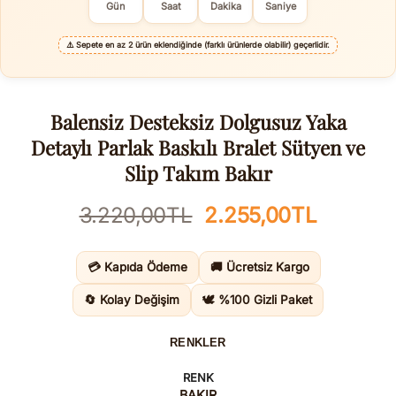
Gün
Saat
Dakika
Saniye
⚠️
Sepete en az 2 ürün eklendiğinde (farklı ürünlerde olabilir) geçerlidir.
Balensiz Desteksiz Dolgusuz Yaka
Detaylı Parlak Baskılı Bralet Sütyen ve
Slip Takım Bakır
Orijinal
Şu
3.220,00
TL
2.255,00
TL
fiyat:
andaki
3.220,00TL.
fiyat:
💳 Kapıda Ödeme
🚚 Ücretsiz Kargo
2.255,0
🔄 Kolay Değişim
🕊️ %100 Gizli Paket
RENKLER
RENK
BAKIR