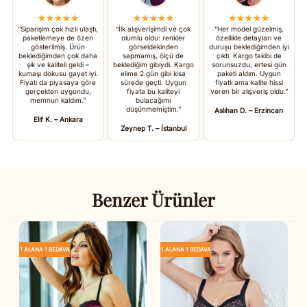
★★★★★
★★★★★
★★★★★
“Siparişim çok hızlı ulaştı,
“İlk alışverişimdi ve çok
“Her model güzelmiş,
paketlemeye de özen
olumlu oldu: renkler
özellikle detayları ve
gösterilmiş. Ürün
görseldekinden
duruşu beklediğimden iyi
beklediğimden çok daha
sapmamış, ölçü de
çıktı. Kargo takibi de
şık ve kaliteli geldi –
beklediğim gibiydi. Kargo
sorunsuzdu, ertesi gün
kumaşı dokusu gayet iyi.
elime 2 gün gibi kısa
paketi aldım. Uygun
Fiyatı da piyasaya göre
sürede geçti. Uygun
fiyatlı ama kalite hissi
gerçekten uygundu,
fiyata bu kaliteyi
veren bir alışveriş oldu.”
memnun kaldım.”
bulacağımı
düşünmemiştim.”
Aslıhan D. – Erzincan
Elif K. – Ankara
Zeynep T. – İstanbul
Benzer Ürünler
1 ALANA 1 BEDAVA
1 ALANA 1 BEDAVA