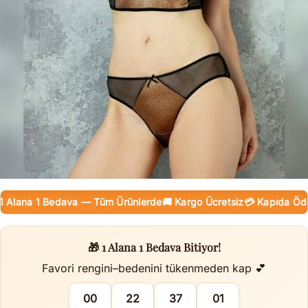
lana 1 Bedava — Tüm Ürünlerde
🚚 Kargo Ücretsiz
💳 Kapıda Ödeme 
🎁 1 Alana 1 Bedava Bitiyor!
Favori rengini–bedenini tükenmeden kap 💕
00
22
37
00