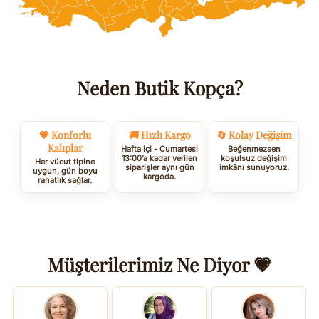
Neden Butik Kopça?
💗 Konforlu
🚚 Hızlı Kargo
🔄 Kolay Değişim
Kalıplar
Hafta içi - Cumartesi
Beğenmezsen
13:00’a kadar verilen
koşulsuz değişim
Her vücut tipine
siparişler aynı gün
imkânı sunuyoruz.
uygun, gün boyu
kargoda.
rahatlık sağlar.
Müşterilerimiz Ne Diyor 💗