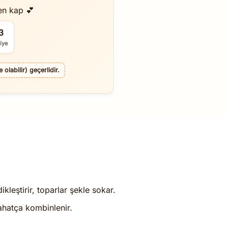
en kap 💕
2
iye
olabilir) geçerlidir.
ikleştirir, toparlar şekle sokar.
rahatça kombinlenir.