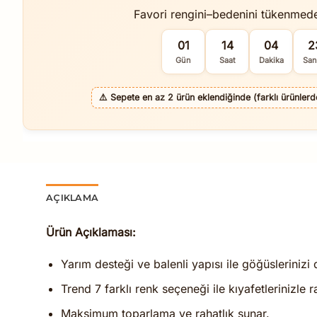
Favori rengini–bedenini tükenmed
01
14
04
2
Gün
Saat
Dakika
San
⚠️
Sepete en az 2 ürün eklendiğinde (farklı ürünlerde 
AÇIKLAMA
Ürün Açıklaması:
Yarım desteği ve balenli yapısı ile göğüslerinizi d
Trend 7 farklı renk seçeneği ile kıyafetlerinizle 
Maksimum toparlama ve rahatlık sunar.