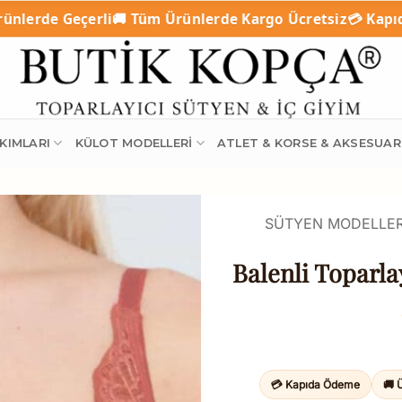
🚚 Tüm Ürünlerde Kargo Ücretsiz
💳 Kapıda Ödeme (Nakit 
KIMLARI
KÜLOT MODELLERI
ATLET & KORSE & AKSESUAR
SÜTYEN MODELLER
Balenli Toparla
💳 Kapıda Ödeme
🚚 