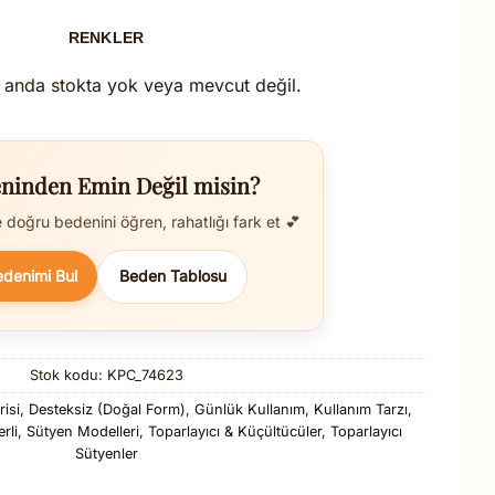
RENKLER
 anda stokta yok veya mevcut değil.
ninden Emin Değil misin?
doğru bedenini öğren, rahatlığı fark et 💕
edenimi Bul
Beden Tablosu
Stok kodu:
KPC_74623
isi
,
Desteksiz (Doğal Form)
,
Günlük Kullanım
,
Kullanım Tarzı
,
rli
,
Sütyen Modelleri
,
Toparlayıcı & Küçültücüler
,
Toparlayıcı
Sütyenler