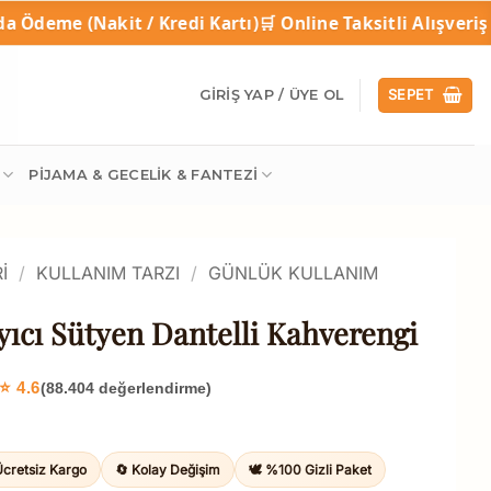
/ Kredi Kartı)
🛒 Online Taksitli Alışveriş
🎁 1 Ala
GIRIŞ YAP / ÜYE OL
SEPET
PIJAMA & GECELIK & FANTEZI
I
/
KULLANIM TARZI
/
GÜNLÜK KULLANIM
yıcı Sütyen Dantelli Kahverengi
⭐ 4.6
(88.404 değerlendirme)
Ücretsiz Kargo
🔄 Kolay Değişim
🕊️ %100 Gizli Paket