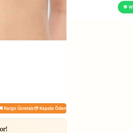
💬 W
go Ücretsiz
💳 Kapıda Ödeme (Nakit / KK)
🛒 Online Taksit
or!