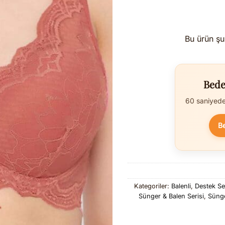
Bu ürün şu
Bede
60 saniyede 
B
Kategoriler:
Balenli
,
Destek Ser
Sünger & Balen Serisi
,
Sünge