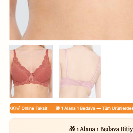
KK)
🛒 Online Taksit
🎁 1 Alana 1 Bedava — Tüm Ürünlerde
🚚 Kar
🎁 1 Alana 1 Bedava Bitiy