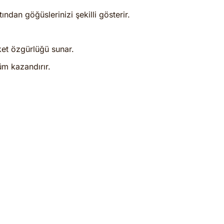
ndan göğüslerinizi şekilli gösterir.
ket özgürlüğü sunar.
üm kazandırır.