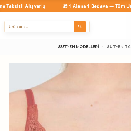
İçeriğe
eriş
🎁 1 Alana 1 Bedava — Tüm Ürünlerde Geçerli
atla
SÜTYEN MODELLERI
SÜTYEN TA