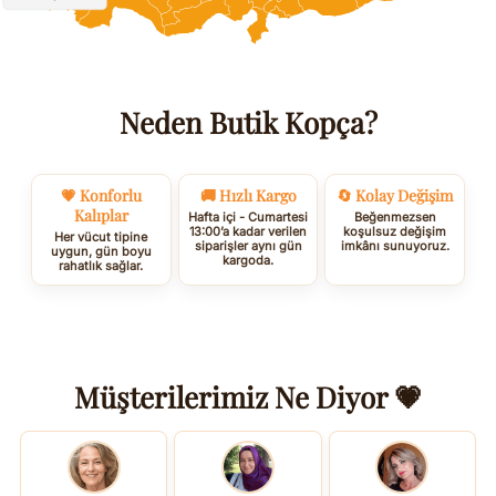
Neden Butik Kopça?
💗 Konforlu
🚚 Hızlı Kargo
🔄 Kolay Değişim
Kalıplar
Hafta içi - Cumartesi
Beğenmezsen
13:00’a kadar verilen
koşulsuz değişim
Her vücut tipine
siparişler aynı gün
imkânı sunuyoruz.
uygun, gün boyu
kargoda.
rahatlık sağlar.
Müşterilerimiz Ne Diyor 💗