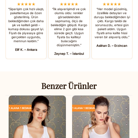
★★★★★
★★★★★
★★★★★
“Siparişim çok hızlı ulaştı,
“İlk alışverişimdi ve çok
“Her model güzelmiş,
paketlemeye de özen
olumlu oldu: renkler
özellikle detayları ve
gösterilmiş. Ürün
görseldekinden
duruşu beklediğimden iyi
beklediğimden çok daha
sapmamış, ölçü de
çıktı. Kargo takibi de
şık ve kaliteli geldi –
beklediğim gibiydi. Kargo
sorunsuzdu, ertesi gün
kumaşı dokusu gayet iyi.
elime 2 gün gibi kısa
paketi aldım. Uygun
Fiyatı da piyasaya göre
sürede geçti. Uygun
fiyatlı ama kalite hissi
gerçekten uygundu,
fiyata bu kaliteyi
veren bir alışveriş oldu.”
memnun kaldım.”
bulacağımı
düşünmemiştim.”
Aslıhan D. – Erzincan
Elif K. – Ankara
Zeynep T. – İstanbul
Benzer Ürünler
1 ALANA 1 BEDAVA
1 ALANA 1 BEDAVA