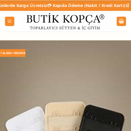
İçeriğe
 Kargo Ücretsiz
💳 Kapıda Ödeme (Nakit / Kredi Kartı)
🛒 Online T
atla
1 ALANA 1 BEDAVA