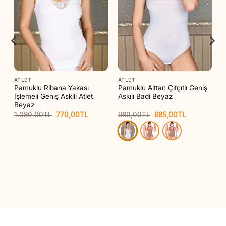
ATLET
ATLET
ı
Pamuklu Ribana Yakası
Pamuklu Alttan Çıtçıtlı Geniş
İşlemeli Geniş Askılı Atlet
Askılı Badi Beyaz
Beyaz
Orijinal
Şu
Orijinal
Şu
1.080,00
TL
770,00
TL
960,00
TL
685,00
TL
fiyat:
andaki
fiyat:
andaki
1.080,00TL.
fiyat:
960,00TL.
fiyat:
TL.
770,00TL.
685,00TL.