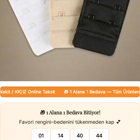
t / KK)
🛒 Online Taksit
🎁 1 Alana 1 Bedava — Tüm Ürünlerde

🎁 1 Alana 1 Bedava Bitiyor!
Favori rengini–bedenini tükenmeden kap 💕
01
14
40
43