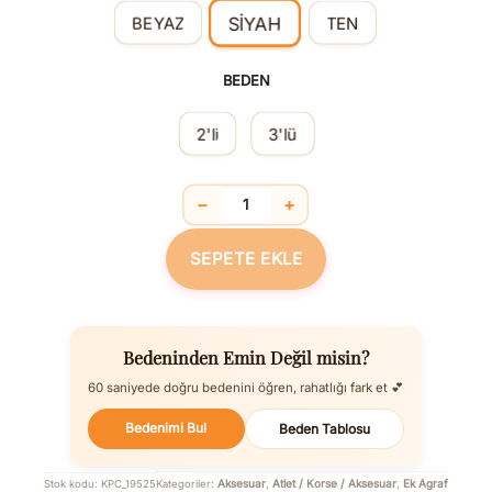
SİYAH
BEYAZ
TEN
BEDEN
2'li
3'lü
−
+
Ek Agraf adet
SEPETE EKLE
Bedeninden Emin Değil misin?
60 saniyede doğru bedenini öğren, rahatlığı fark et 💕
Bedenimi Bul
Beden Tablosu
Aksesuar
Atlet / Korse / Aksesuar
Ek Agraf
Stok kodu:
KPC_19525
Kategoriler:
,
,