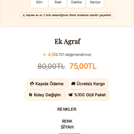
Gün
Saat
Dakika
Saniye
⚠️
Sepete en az 2 ürün eklendiğinde (farklı ürünlerde olabilir) geçerlidir.
Ek Agraf
⭐ 4.6
(3.701 değerlendirme)
Orijinal
Şu
80,00
TL
75,00
TL
fiyat:
andaki
80,00TL.
fiyat:
💳 Kapıda Ödeme
🚚 Ücretsiz Kargo
75,00TL.
🔄 Kolay Değişim
🕊️ %100 Gizli Paket
RENKLER
RENK
SİYAH