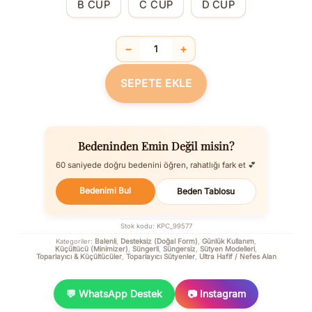
B CUP
C CUP
D CUP
−
+
Balenli Desteksiz Dolgusuz Toparlayı
SEPETE EKLE
Bedeninden Emin Değil misin?
60 saniyede doğru bedenini öğren, rahatlığı fark et 💕
Bedenimi Bul
Beden Tablosu
Stok kodu:
KPC_99577
Balenli
Desteksiz (Doğal Form)
Günlük Kullanım
Kategoriler:
,
,
,
Küçültücü (Minimizer)
Süngerli
Süngersiz
Sütyen Modelleri
,
,
,
,
Toparlayıcı & Küçültücüler
Toparlayıcı Sütyenler
Ultra Hafif / Nefes Alan
,
,
💬 WhatsApp Destek
📷 Instagram