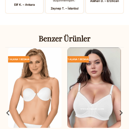
düşünmemiştim.”
Aslıhan D. – Erzincan
Elif K. – Ankara
Zeynep T. – İstanbul
Benzer Ürünler
1 ALANA 1 BEDAVA
1 ALANA 1 BEDAVA