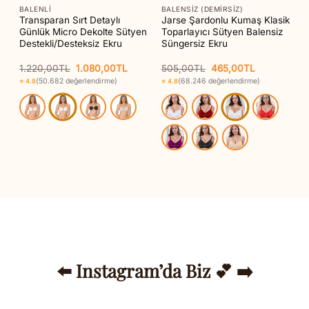
BALENLI
BALENSIZ (DEMIRSIZ)
Transparan Sırt Detaylı
Jarse Şardonlu Kumaş Klasik
o
Günlük Micro Dekolte Sütyen
Toparlayıcı Sütyen Balensiz
Destekli/Desteksiz Ekru
Süngersiz Ekru
Orijinal
Şu
Orijinal
Şu
1.220,00
TL
1.080,00
TL
505,00
TL
465,00
TL
aki
fiyat:
andaki
fiyat:
andaki
(50.682 değerlendirme)
(68.246 değerlendirme)
⭐ 4.8
⭐ 4.8
t:
1.220,00TL.
fiyat:
505,00TL.
fiyat:
95,00TL.
1.080,00TL.
465,00TL.
⬅️ Instagram’da Biz 💕 ➡️