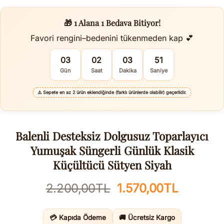
🎁 1 Alana 1 Bedava Bitiyor!
Favori rengini–bedenini tükenmeden kap 💕
03
02
03
50
Gün
Saat
Dakika
Saniye
⚠️
Sepete en az 2 ürün eklendiğinde (farklı ürünlerde olabilir) geçerlidir.
Balenli Desteksiz Dolgusuz Toparlayıcı
Yumuşak Süngerli Günlük Klasik
Küçültücü Sütyen Siyah
Orijinal
Şu
2.200,00
TL
1.570,00
TL
fiyat:
andaki
2.200,00TL.
fiyat:
💳 Kapıda Ödeme
🚚 Ücretsiz Kargo