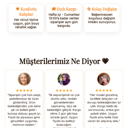
💗 Konforlu
🚚 Hızlı Kargo
🔄 Kolay Değişim
Kalıplar
Hafta içi - Cumartesi
Beğenmezsen
13:00’a kadar verilen
koşulsuz değişim
Her vücut tipine
siparişler aynı gün
imkânı sunuyoruz.
uygun, gün boyu
kargoda.
rahatlık sağlar.
Müşterilerimiz Ne Diyor 💗
★★★★★
★★★★★
★★★★★
“Siparişim çok hızlı ulaştı,
“İlk alışverişimdi ve çok
“Her model güzelmiş,
paketlemeye de özen
olumlu oldu: renkler
özellikle detayları ve
gösterilmiş. Ürün
görseldekinden
duruşu beklediğimden iyi
beklediğimden çok daha
sapmamış, ölçü de
çıktı. Kargo takibi de
şık ve kaliteli geldi –
beklediğim gibiydi. Kargo
sorunsuzdu, ertesi gün
kumaşı dokusu gayet iyi.
elime 2 gün gibi kısa
paketi aldım. Uygun
Fiyatı da piyasaya göre
sürede geçti. Uygun
fiyatlı ama kalite hissi
gerçekten uygundu,
fiyata bu kaliteyi
veren bir alışveriş oldu.”
memnun kaldım.”
bulacağımı