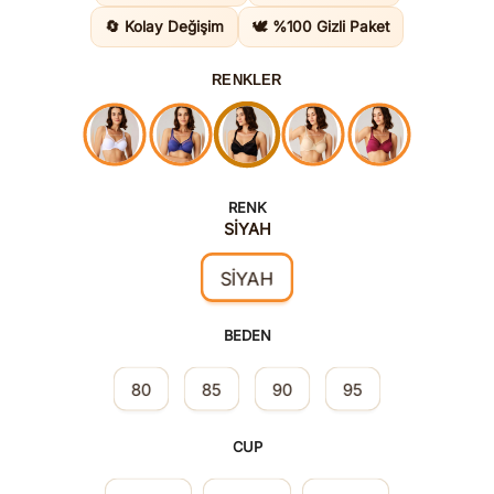
1.570,0
🔄 Kolay Değişim
🕊️ %100 Gizli Paket
RENKLER
RENK
SİYAH
SİYAH
BEDEN
80
85
90
95
CUP