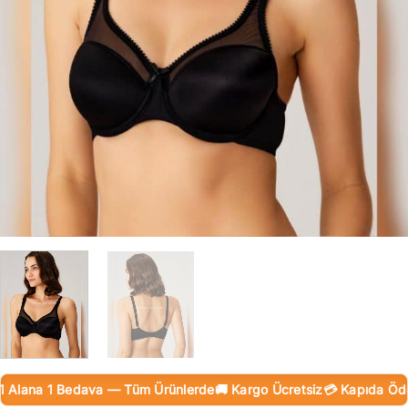
lana 1 Bedava — Tüm Ürünlerde
🚚 Kargo Ücretsiz
💳 Kapıda Ödeme 