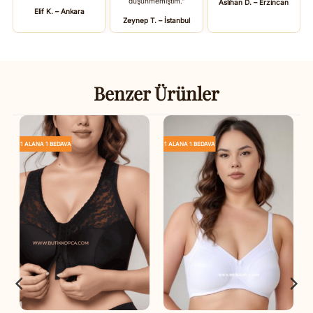
düşünmemiştim.”
Aslıhan D. – Erzincan
Elif K. – Ankara
Zeynep T. – İstanbul
Benzer Ürünler
1 ALANA 1 BEDAVA
1 ALANA 1 BEDAVA