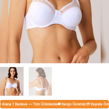
lana 1 Bedava — Tüm Ürünlerde
🚚 Kargo Ücretsiz
💳 Kapıda Ödeme 