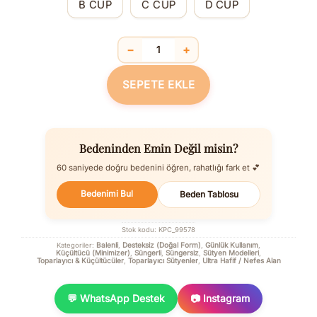
B CUP
C CUP
D CUP
−
+
Balenli Desteksiz Dolgusuz Toparlayı
SEPETE EKLE
Bedeninden Emin Değil misin?
60 saniyede doğru bedenini öğren, rahatlığı fark et 💕
Bedenimi Bul
Beden Tablosu
Stok kodu:
KPC_99578
Balenli
Desteksiz (Doğal Form)
Günlük Kullanım
Kategoriler:
,
,
,
Küçültücü (Minimizer)
Süngerli
Süngersiz
Sütyen Modelleri
,
,
,
,
Toparlayıcı & Küçültücüler
Toparlayıcı Sütyenler
Ultra Hafif / Nefes Alan
,
,
💬 WhatsApp Destek
📷 Instagram