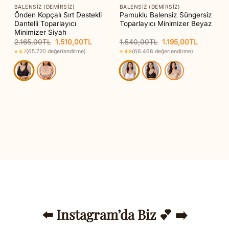
BALENSIZ (DEMIRSIZ)
BALENSIZ (DEMIRSIZ)
r
Önden Kopçalı Sırt Destekli
Pamuklu Balensiz Süngersiz
Dantelli Toparlayıcı
Toparlayıcı Minimizer Beyaz
Minimizer Siyah
Orijinal
Şu
Orijinal
Şu
2.165,00
TL
1.510,00
TL
1.540,00
TL
1.195,00
TL
aki
fiyat:
andaki
fiyat:
andaki
(65.720 değerlendirme)
(66.468 değerlendirme)
⭐ 4.7
⭐ 4.8
t:
2.165,00TL.
fiyat:
1.540,00TL.
fiyat:
45,00TL.
1.510,00TL.
1.195,00T
⬅️ Instagram’da Biz 💕 ➡️