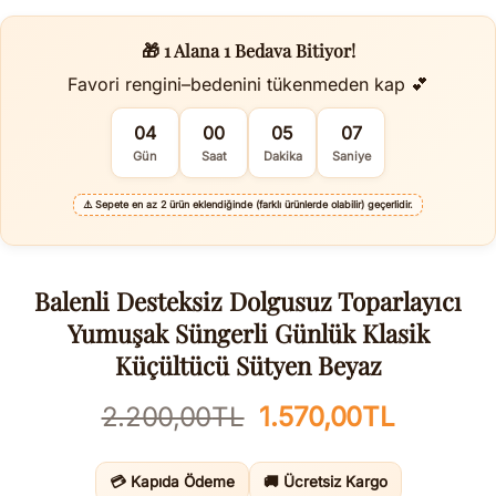
🎁 1 Alana 1 Bedava Bitiyor!
Favori rengini–bedenini tükenmeden kap 💕
04
00
05
06
Gün
Saat
Dakika
Saniye
⚠️
Sepete en az 2 ürün eklendiğinde (farklı ürünlerde olabilir) geçerlidir.
Balenli Desteksiz Dolgusuz Toparlayıcı
Yumuşak Süngerli Günlük Klasik
Küçültücü Sütyen Beyaz
Orijinal
Şu
2.200,00
TL
1.570,00
TL
fiyat:
andaki
2.200,00TL.
fiyat:
💳 Kapıda Ödeme
🚚 Ücretsiz Kargo