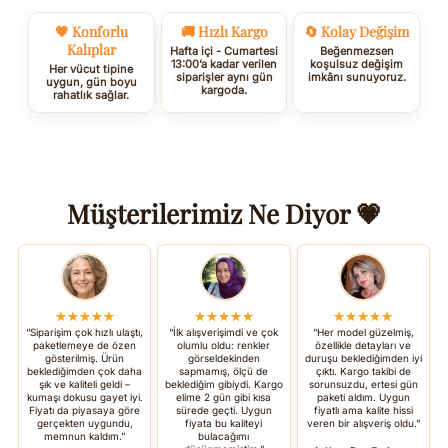
💗 Konforlu
🚚 Hızlı Kargo
🔄 Kolay Değişim
Kalıplar
Hafta içi - Cumartesi
Beğenmezsen
13:00’a kadar verilen
koşulsuz değişim
Her vücut tipine
siparişler aynı gün
imkânı sunuyoruz.
uygun, gün boyu
kargoda.
rahatlık sağlar.
Müşterilerimiz Ne Diyor 💗
★★★★★
★★★★★
★★★★★
“Siparişim çok hızlı ulaştı,
“İlk alışverişimdi ve çok
“Her model güzelmiş,
paketlemeye de özen
olumlu oldu: renkler
özellikle detayları ve
gösterilmiş. Ürün
görseldekinden
duruşu beklediğimden iyi
beklediğimden çok daha
sapmamış, ölçü de
çıktı. Kargo takibi de
şık ve kaliteli geldi –
beklediğim gibiydi. Kargo
sorunsuzdu, ertesi gün
kumaşı dokusu gayet iyi.
elime 2 gün gibi kısa
paketi aldım. Uygun
Fiyatı da piyasaya göre
sürede geçti. Uygun
fiyatlı ama kalite hissi
gerçekten uygundu,
fiyata bu kaliteyi
veren bir alışveriş oldu.”
memnun kaldım.”
bulacağımı