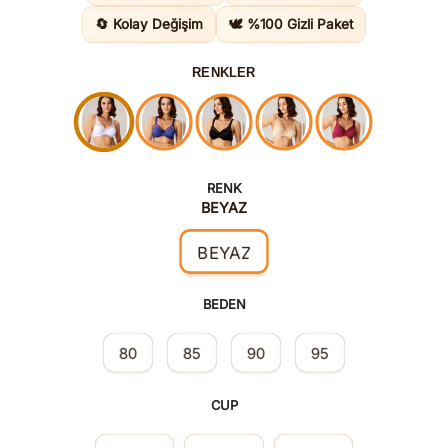
1.570,0
🔄 Kolay Değişim
🕊️ %100 Gizli Paket
RENKLER
RENK
BEYAZ
BEYAZ
BEDEN
80
85
90
95
CUP