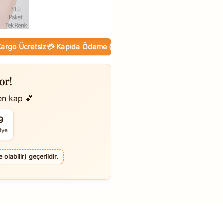
 Ücretsiz
💳 Kapıda Ödeme (Nakit / KK)
🛒 Online Taksit
or!
en kap 💕
8
iye
olabilir) geçerlidir.