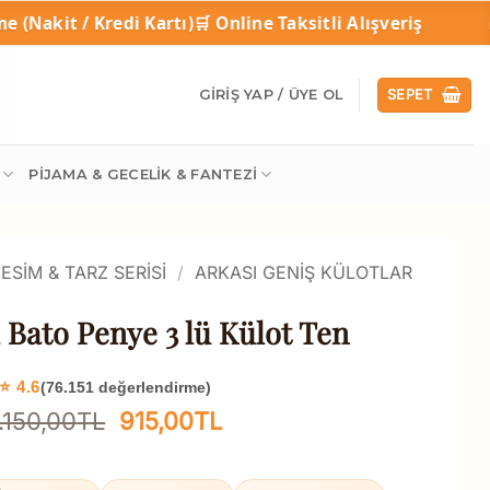
 Kartı)
🛒 Online Taksitli Alışveriş
🎁 1 Alana 1 Be
GIRIŞ YAP / ÜYE OL
SEPET
PIJAMA & GECELIK & FANTEZI
ESIM & TARZ SERISI
/
ARKASI GENIŞ KÜLOTLAR
 Bato Penye 3 lü Külot Ten
⭐ 4.6
(76.151 değerlendirme)
Orijinal
Şu
.150,00
TL
915,00
TL
fiyat:
andaki
1.150,00TL.
fiyat: