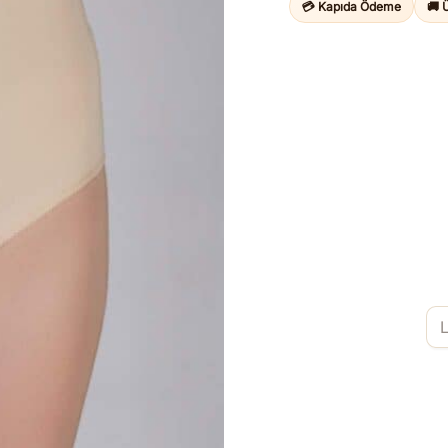
💳 Kapıda Ödeme
🚚 