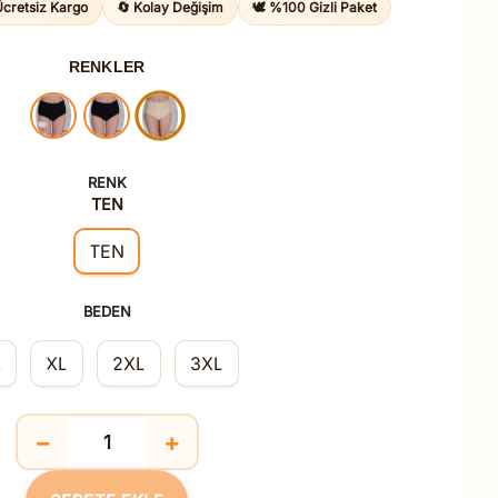
Ücretsiz Kargo
🔄 Kolay Değişim
🕊️ %100 Gizli Paket
915,00TL.
RENKLER
RENK
TEN
TEN
BEDEN
L
XL
2XL
3XL
−
+
Yüksel Bel Bato Penye 3 lü Külot Ten adet