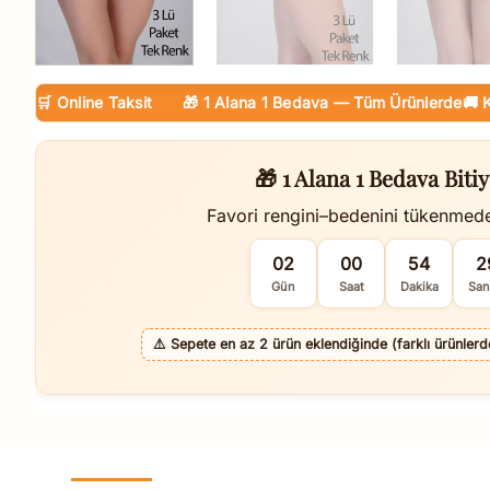
🛒 Online Taksit
🎁 1 Alana 1 Bedava — Tüm Ürünlerde
🚚 Kargo
🎁 1 Alana 1 Bedava Bitiy
Favori rengini–bedenini tükenmed
02
00
54
2
Gün
Saat
Dakika
San
⚠️
Sepete en az 2 ürün eklendiğinde (farklı ürünlerde 