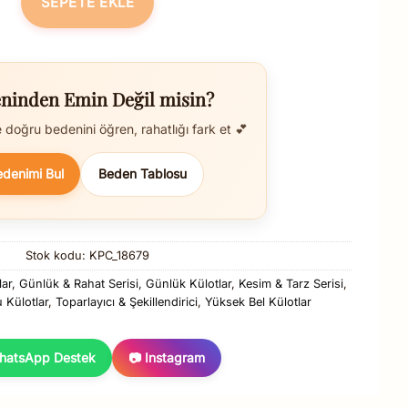
SEPETE EKLE
ninden Emin Değil misin?
doğru bedenini öğren, rahatlığı fark et 💕
edenimi Bul
Beden Tablosu
Stok kodu:
KPC_18679
lar
,
Günlük & Rahat Serisi
,
Günlük Külotlar
,
Kesim & Tarz Serisi
,
 Külotlar
,
Toparlayıcı & Şekillendirici
,
Yüksek Bel Külotlar
hatsApp Destek
📷 Instagram