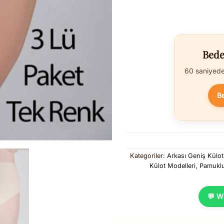
Bede
60 saniyede 
B
Kategoriler:
Arkası Geniş Külot
Külot Modelleri
,
Pamuklu
💬 W