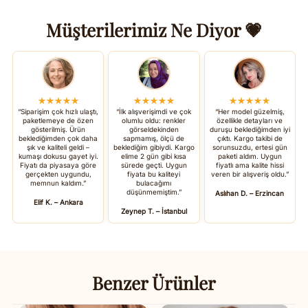
Müşterilerimiz Ne Diyor 💗
★★★★★
★★★★★
★★★★★
“Siparişim çok hızlı ulaştı,
“İlk alışverişimdi ve çok
“Her model güzelmiş,
paketlemeye de özen
olumlu oldu: renkler
özellikle detayları ve
gösterilmiş. Ürün
görseldekinden
duruşu beklediğimden iyi
beklediğimden çok daha
sapmamış, ölçü de
çıktı. Kargo takibi de
şık ve kaliteli geldi –
beklediğim gibiydi. Kargo
sorunsuzdu, ertesi gün
kumaşı dokusu gayet iyi.
elime 2 gün gibi kısa
paketi aldım. Uygun
Fiyatı da piyasaya göre
sürede geçti. Uygun
fiyatlı ama kalite hissi
gerçekten uygundu,
fiyata bu kaliteyi
veren bir alışveriş oldu.”
memnun kaldım.”
bulacağımı
düşünmemiştim.”
Aslıhan D. – Erzincan
Elif K. – Ankara
Zeynep T. – İstanbul
Benzer Ürünler