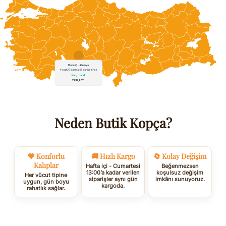
Neden Butik Kopça?
💗 Konforlu
🚚 Hızlı Kargo
🔄 Kolay Değişim
Kalıplar
Hafta içi - Cumartesi
Beğenmezsen
13:00’a kadar verilen
koşulsuz değişim
Her vücut tipine
siparişler aynı gün
imkânı sunuyoruz.
uygun, gün boyu
kargoda.
rahatlık sağlar.