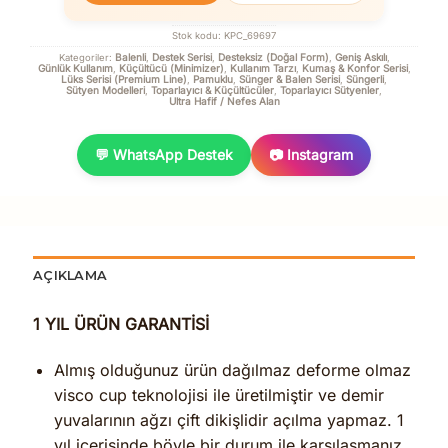
Stok kodu:
KPC_69697
Balenli
Destek Serisi
Desteksiz (Doğal Form)
Geniş Askılı
Kategoriler:
,
,
,
,
Günlük Kullanım
Küçültücü (Minimizer)
Kullanım Tarzı
Kumaş & Konfor Serisi
,
,
,
,
Lüks Serisi (Premium Line)
Pamuklu
Sünger & Balen Serisi
Süngerli
,
,
,
,
Sütyen Modelleri
Toparlayıcı & Küçültücüler
Toparlayıcı Sütyenler
,
,
,
Ultra Hafif / Nefes Alan
💬 WhatsApp Destek
📷 Instagram
AÇIKLAMA
1 YIL ÜRÜN GARANTİSİ
Almış olduğunuz ürün dağılmaz deforme olmaz
visco cup teknolojisi ile üretilmiştir ve demir
yuvalarının ağzı çift dikişlidir açılma yapmaz. 1
yıl içerisinde böyle bir durum ile karşılaşmanız