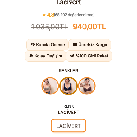
Lacivert
⭐ 4.8
(68.202 değerlendirme)
Orijinal
Şu
1.035,00
TL
940,00
TL
fiyat:
andaki
1.035,00TL.
fiyat:
💳 Kapıda Ödeme
🚚 Ücretsiz Kargo
940,00TL
🔄 Kolay Değişim
🕊️ %100 Gizli Paket
RENKLER
RENK
LACİVERT
LACİVERT