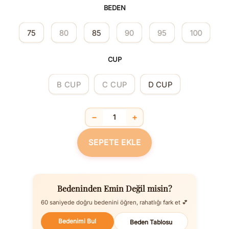
BEDEN
75
80
85
90
95
100
CUP
B CUP
C CUP
D CUP
−
+
Şekillendirici Balenli Soft Visco Dağ
SEPETE EKLE
Bedeninden Emin Değil misin?
60 saniyede doğru bedenini öğren, rahatlığı fark et 💕
Bedenimi Bul
Beden Tablosu