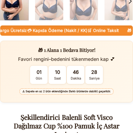
 Ücretsiz
💳 Kapıda Ödeme (Nakit / KK)
🛒 Online Taksit
🎁 1 Al
🎁 1 Alana 1 Bedava Bitiyor!
Favori rengini–bedenini tükenmeden kap 💕
01
10
46
27
Gün
Saat
Dakika
Saniye
⚠️
Sepete en az 2 ürün eklendiğinde (farklı ürünlerde olabilir) geçerlidir.
Şekillendirici Balenli Soft Visco
Dağılmaz Cup %100 Pamuk İç Astar