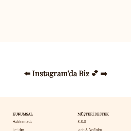
⬅️ Instagram’da Biz 💕 ➡️
KURUMSAL
MÜŞTERI DESTEK
Hakkımızda
S.S.S
İletişim
İade & Değişim