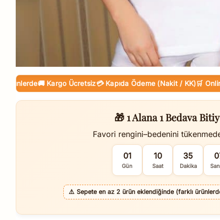
lerde
🚚 Kargo Ücretsiz
💳 Kapıda Ödeme (Nakit / KK)
🛒 Online Taks
🎁 1 Alana 1 Bedava Bitiy
Favori rengini–bedenini tükenmed
01
10
35
0
Gün
Saat
Dakika
San
⚠️
Sepete en az 2 ürün eklendiğinde (farklı ürünlerde 