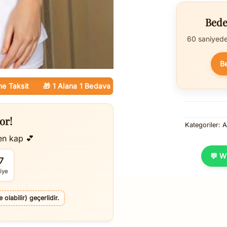
Bede
60 saniyede 
B
it
🎁 1 Alana 1 Bedava — Tüm Ürünlerde
🚚 Kargo Ücretsiz
💳 K
or!
Kategoriler:
A
en kap 💕
💬 W
5
iye
olabilir) geçerlidir.