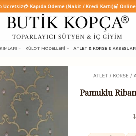
Ödeme (Nakit / Kredi Kartı)
🛒 Online Taksitli Alışveriş
KIMLARI
KÜLOT MODELLERI
ATLET & KORSE & AKSESUAR
ATLET / KORSE /
Pamuklu Ribana
1