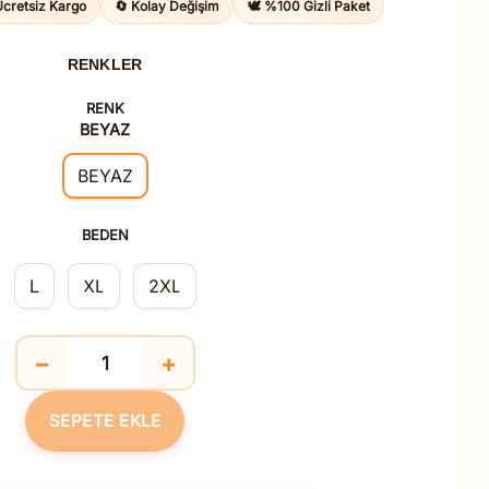
Ücretsiz Kargo
🔄 Kolay Değişim
🕊️ %100 Gizli Paket
815,00TL.
RENKLER
RENK
BEYAZ
BEYAZ
BEDEN
L
XL
2XL
−
+
Pamuklu Ribana Geniş Yaka Kısa Kol Fanila T-Shirt 
SEPETE EKLE