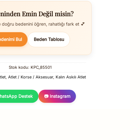
ninden Emin Değil misin?
doğru bedenini öğren, rahatlığı fark et 💕
edenimi Bul
Beden Tablosu
apıda Ödeme (Nakit / KK)
🛒 Online Taksit
Stok kodu:
KPC_85501
tlet
,
Atlet / Korse / Aksesuar
,
Kalın Askılı Atlet
hatsApp Destek
📷 Instagram