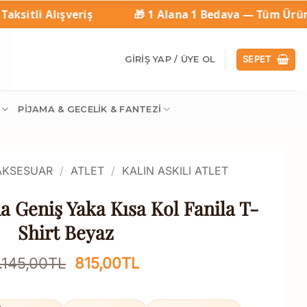
🎁 1 Alana 1 Bedava — Tüm Ürünlerde Geçerli
🚚 Tüm
GIRIŞ YAP / ÜYE OL
SEPET
PIJAMA & GECELIK & FANTEZI
 AKSESUAR
/
ATLET
/
KALIN ASKILI ATLET
 Geniş Yaka Kısa Kol Fanila T-
Shirt Beyaz
Orijinal
Şu
.145,00
TL
815,00
TL
fiyat:
andaki
1.145,00TL.
fiyat: