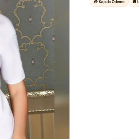
💳 Kapıda Ödeme
🚚 