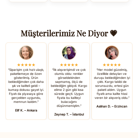
Müşterilerimiz Ne Diyor 💗
★★★★★
★★★★★
★★★★★
“Siparişim çok hızlı ulaştı,
“İlk alışverişimdi ve çok
“Her model güzelmiş,
paketlemeye de özen
olumlu oldu: renkler
özellikle detayları ve
gösterilmiş. Ürün
görseldekinden
duruşu beklediğimden iyi
beklediğimden çok daha
sapmamış, ölçü de
çıktı. Kargo takibi de
şık ve kaliteli geldi –
beklediğim gibiydi. Kargo
sorunsuzdu, ertesi gün
kumaşı dokusu gayet iyi.
elime 2 gün gibi kısa
paketi aldım. Uygun
Fiyatı da piyasaya göre
sürede geçti. Uygun
fiyatlı ama kalite hissi
gerçekten uygundu,
fiyata bu kaliteyi
veren bir alışveriş oldu.”
memnun kaldım.”
bulacağımı
düşünmemiştim.”
Aslıhan D. – Erzincan
Elif K. – Ankara
Zeynep T. – İstanbul