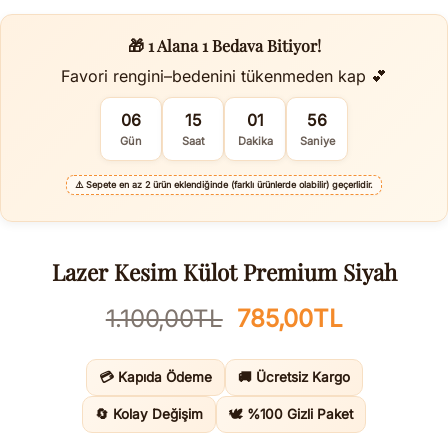
🎁 1 Alana 1 Bedava Bitiyor!
Favori rengini–bedenini tükenmeden kap 💕
06
15
01
55
Gün
Saat
Dakika
Saniye
⚠️
Sepete en az 2 ürün eklendiğinde (farklı ürünlerde olabilir) geçerlidir.
Lazer Kesim Külot Premium Siyah
Orijinal
Şu
1.100,00
TL
785,00
TL
fiyat:
andaki
1.100,00TL.
fiyat:
💳 Kapıda Ödeme
🚚 Ücretsiz Kargo
785,00TL
🔄 Kolay Değişim
🕊️ %100 Gizli Paket