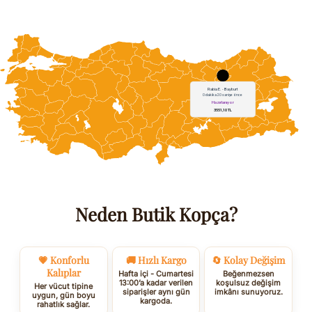
Neden Butik Kopça?
💗 Konforlu
🚚 Hızlı Kargo
🔄 Kolay Değişim
Kalıplar
Hafta içi - Cumartesi
Beğenmezsen
13:00’a kadar verilen
koşulsuz değişim
Her vücut tipine
siparişler aynı gün
imkânı sunuyoruz.
uygun, gün boyu
kargoda.
rahatlık sağlar.