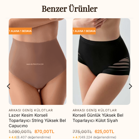
Benzer Ürünler
1 ALANA 1 BEDAVA
1 ALANA 1 BEDAVA
ARKASI GENIŞ KÜLOTLAR
ARKASI GENIŞ KÜLOTLAR
Lazer Kesim Korseli
Korseli Günlük Yüksek Bel
l
Toparlayıcı String Yüksek Bel
Toparlayıcı Külot Siyah
Capucıno
Orijinal
Şu
Orijinal
Şu
1.090,00
TL
870,00
TL
775,00
TL
625,00
TL
ki
fiyat:
andaki
fiyat:
andaki
(8.407 değerlendirme)
(49.224 değerlendirme)
⭐ 4.6
⭐ 4.7