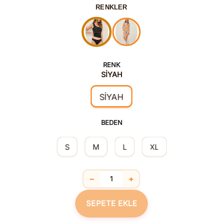
RENKLER
RENK
SİYAH
SİYAH
BEDEN
S
M
L
XL
−
+
Lazer Kesim Külot Premium Siyah ade
SEPETE EKLE