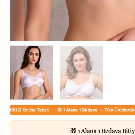
KK)
🛒 Online Taksit
🎁 1 Alana 1 Bedava — Tüm Ürünlerde
🚚 Ka
🎁 1 Alana 1 Bedava Bitiy