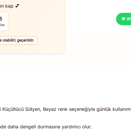
en kap 💕
5
💬 W
iye
olabilir) geçerlidir.
 Küçültücü Sütyen, Beyaz renk seçeneğiyle günlük kullanımda
de daha dengeli durmasına yardımcı olur.