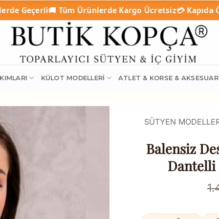
Tüm Ürünlerde Kargo Ücretsiz
💳 Kapıda Ödeme (Nakit / K
KIMLARI
KÜLOT MODELLERI
ATLET & KORSE & AKSESUAR
SÜTYEN MODELLER
Balensiz De
Dantelli
1.