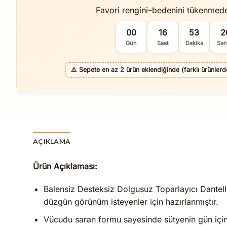
Favori rengini–bedenini tükenmed
00
16
53
2
Gün
Saat
Dakika
San
⚠️
Sepete en az 2 ürün eklendiğinde (farklı ürünlerde 
AÇIKLAMA
Ürün Açıklaması:
Balensiz Desteksiz Dolgusuz Toparlayıcı Dantelli
düzgün görünüm isteyenler için hazırlanmıştır.
Vücudu saran formu sayesinde sütyenin gün için