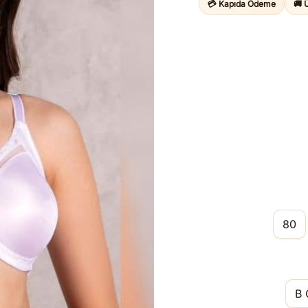
💳 Kapıda Ödeme
🚚 
80
B