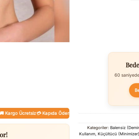
Bede
60 saniyede 
B
rgo Ücretsiz
💳 Kapıda Ödeme (Nakit / KK)
🛒 Online Taksit
Kategoriler:
Balensiz (Demir
or!
Kullanım
,
Küçültücü (Minimizer