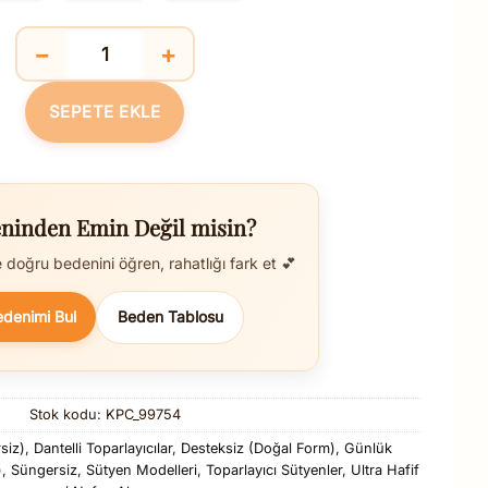
−
+
Balensiz Desteksiz Dolgusuz Toparlayıcı Dantelli K
SEPETE EKLE
ninden Emin Değil misin?
doğru bedenini öğren, rahatlığı fark et 💕
edenimi Bul
Beden Tablosu
Stok kodu:
KPC_99754
siz)
,
Dantelli Toparlayıcılar
,
Desteksiz (Doğal Form)
,
Günlük
)
,
Süngersiz
,
Sütyen Modelleri
,
Toparlayıcı Sütyenler
,
Ultra Hafif