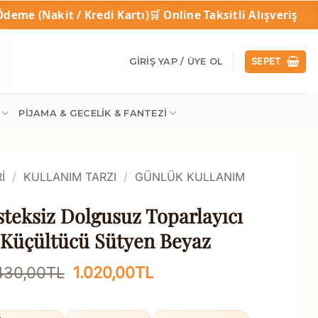
redi Kartı)
🛒 Online Taksitli Alışveriş
🎁 1 Alana 
GIRIŞ YAP / ÜYE OL
SEPET
PIJAMA & GECELIK & FANTEZI
I
/
KULLANIM TARZI
/
GÜNLÜK KULLANIM
steksiz Dolgusuz Toparlayıcı
 Küçültücü Sütyen Beyaz
Orijinal
Şu
430,00
TL
1.020,00
TL
fiyat:
andaki
1.430,00TL.
fiyat: