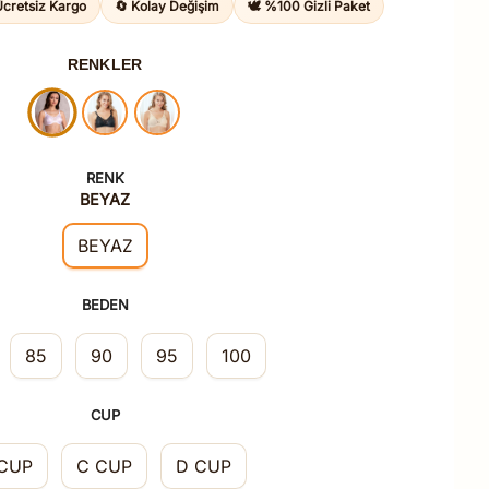
Ücretsiz Kargo
🔄 Kolay Değişim
🕊️ %100 Gizli Paket
1.020,00TL.
RENKLER
RENK
BEYAZ
BEYAZ
BEDEN
85
90
95
100
CUP
 CUP
C CUP
D CUP