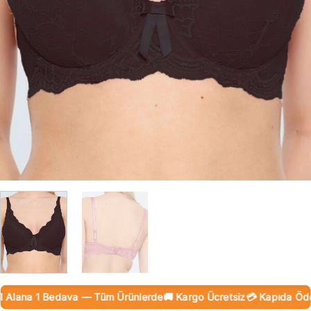
Alana 1 Bedava — Tüm Ürünlerde
🚚 Kargo Ücretsiz
💳 Kapıda Ödeme