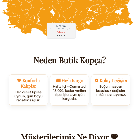
Neden Butik Kopça?
💗 Konforlu
🚚 Hızlı Kargo
🔄 Kolay Değişim
Kalıplar
Hafta içi - Cumartesi
Beğenmezsen
13:00’a kadar verilen
koşulsuz değişim
Her vücut tipine
siparişler aynı gün
imkânı sunuyoruz.
uygun, gün boyu
kargoda.
rahatlık sağlar.
Müşterilerimiz Ne Diyor 💗