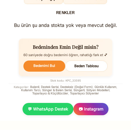
RENKLER
Bu ürün şu anda stokta yok veya mevcut değil.
Bedeninden Emin Değil misin?
60 saniyede doğru bedenini öğren, rahatlığı fark et 💕
Bedenimi Bul
Beden Tablosu
Stok kodu:
KPC_33595
Balenli
Destek Serisi
Desteksiz (Doğal Form)
Günlük Kullanım
Kategoriler:
,
,
,
,
Kullanım Tarzı
Sünger & Balen Serisi
Süngerli
Sütyen Modelleri
,
,
,
,
Toparlayıcı & Küçültücüler
Toparlayıcı Sütyenler
,
💬 WhatsApp Destek
📷 Instagram