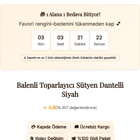
🎁 1 Alana 1 Bedava Bitiyor!
Favori rengini–bedenini tükenmeden kap 💕
03
03
21
22
Gün
Saat
Dakika
Saniye
⚠️
Sepete en az 2 ürün eklendiğinde (farklı ürünlerde olabilir) geçerlidir.
Balenli Toparlayıcı Sütyen Dantelli
Siyah
⭐ 4.8
(74.307 değerlendirme)
💳 Kapıda Ödeme
🚚 Ücretsiz Kargo
🔄 Kolay Değişim
🕊️ %100 Gizli Paket