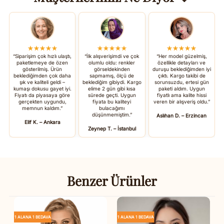
★★★★★
★★★★★
★★★★★
“Siparişim çok hızlı ulaştı,
“İlk alışverişimdi ve çok
“Her model güzelmiş,
paketlemeye de özen
olumlu oldu: renkler
özellikle detayları ve
gösterilmiş. Ürün
görseldekinden
duruşu beklediğimden iyi
beklediğimden çok daha
sapmamış, ölçü de
çıktı. Kargo takibi de
şık ve kaliteli geldi –
beklediğim gibiydi. Kargo
sorunsuzdu, ertesi gün
kumaşı dokusu gayet iyi.
elime 2 gün gibi kısa
paketi aldım. Uygun
Fiyatı da piyasaya göre
sürede geçti. Uygun
fiyatlı ama kalite hissi
gerçekten uygundu,
fiyata bu kaliteyi
veren bir alışveriş oldu.”
memnun kaldım.”
bulacağımı
düşünmemiştim.”
Aslıhan D. – Erzincan
Elif K. – Ankara
Zeynep T. – İstanbul
Benzer Ürünler
1 ALANA 1 BEDAVA
1 ALANA 1 BEDAVA