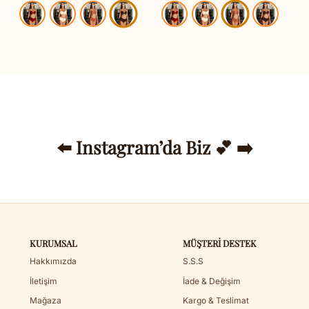
645,00TL.
1.565,00TL.
1.565,00
⬅️ Instagram’da Biz 💕 ➡️
KURUMSAL
MÜŞTERI DESTEK
Hakkımızda
S.S.S
İletişim
İade & Değişim
Mağaza
Kargo & Teslimat