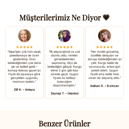
Müşterilerimiz Ne Diyor 💗
★★★★★
★★★★★
★★★★★
“Siparişim çok hızlı ulaştı,
“İlk alışverişimdi ve çok
“Her model güzelmiş,
paketlemeye de özen
olumlu oldu: renkler
özellikle detayları ve
gösterilmiş. Ürün
görseldekinden
duruşu beklediğimden iyi
beklediğimden çok daha
sapmamış, ölçü de
çıktı. Kargo takibi de
şık ve kaliteli geldi –
beklediğim gibiydi. Kargo
sorunsuzdu, ertesi gün
kumaşı dokusu gayet iyi.
elime 2 gün gibi kısa
paketi aldım. Uygun
Fiyatı da piyasaya göre
sürede geçti. Uygun
fiyatlı ama kalite hissi
gerçekten uygundu,
fiyata bu kaliteyi
veren bir alışveriş oldu.”
memnun kaldım.”
bulacağımı
düşünmemiştim.”
Aslıhan D. – Erzincan
Elif K. – Ankara
Zeynep T. – İstanbul
Benzer Ürünler