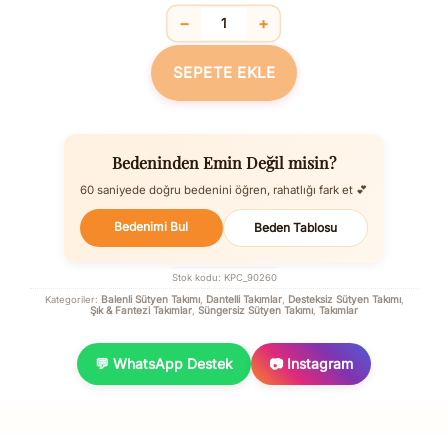
−
+
Balenli Desteksiz Dolgusuz Askıları Çı
SEPETE EKLE
Bedeninden Emin Değil misin?
60 saniyede doğru bedenini öğren, rahatlığı fark et 💕
Bedenimi Bul
Beden Tablosu
Stok kodu:
KPC_90260
Balenli Sütyen Takımı
Dantelli Takımlar
Desteksiz Sütyen Takımı
Kategoriler:
,
,
,
Şık & Fantezi Takımlar
Süngersiz Sütyen Takımı
Takımlar
,
,
💬 WhatsApp Destek
📷 Instagram