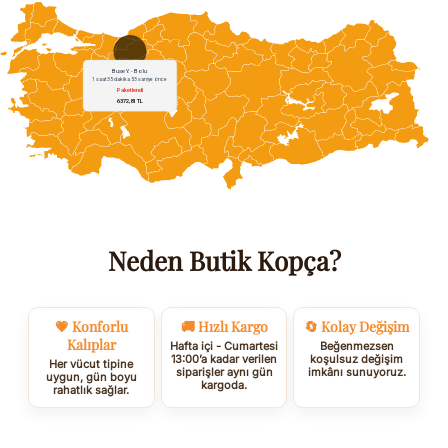
Neden Butik Kopça?
💗 Konforlu
🚚 Hızlı Kargo
🔄 Kolay Değişim
Kalıplar
Hafta içi - Cumartesi
Beğenmezsen
13:00’a kadar verilen
koşulsuz değişim
Her vücut tipine
siparişler aynı gün
imkânı sunuyoruz.
uygun, gün boyu
kargoda.
rahatlık sağlar.