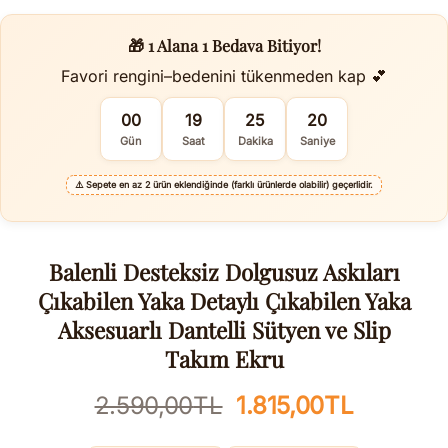
🎁 1 Alana 1 Bedava Bitiyor!
Favori rengini–bedenini tükenmeden kap 💕
00
19
25
20
Gün
Saat
Dakika
Saniye
⚠️
Sepete en az 2 ürün eklendiğinde (farklı ürünlerde olabilir) geçerlidir.
Balenli Desteksiz Dolgusuz Askıları
Çıkabilen Yaka Detaylı Çıkabilen Yaka
Aksesuarlı Dantelli Sütyen ve Slip
Takım Ekru
Orijinal
Şu
2.590,00
TL
1.815,00
TL
fiyat:
andaki