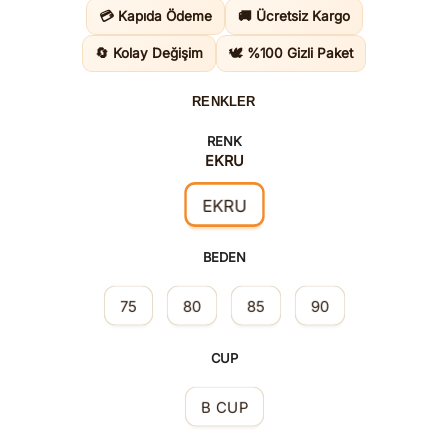
2.590,00TL.
fiyat:
💳 Kapıda Ödeme
🚚 Ücretsiz Kargo
1.815,00
🔄 Kolay Değişim
🕊️ %100 Gizli Paket
RENKLER
RENK
EKRU
EKRU
BEDEN
75
80
85
90
CUP
B CUP