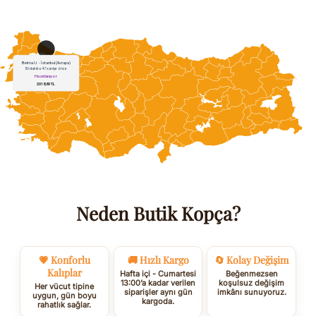
Neden Butik Kopça?
💗 Konforlu
🚚 Hızlı Kargo
🔄 Kolay Değişim
Kalıplar
Hafta içi - Cumartesi
Beğenmezsen
13:00’a kadar verilen
koşulsuz değişim
Her vücut tipine
siparişler aynı gün
imkânı sunuyoruz.
uygun, gün boyu
kargoda.
rahatlık sağlar.