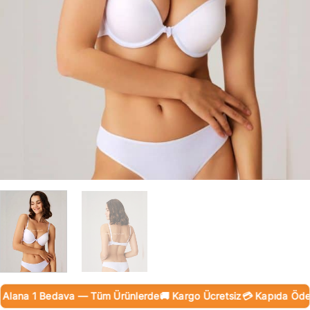
lana 1 Bedava — Tüm Ürünlerde
🚚 Kargo Ücretsiz
💳 Kapıda Ödeme 