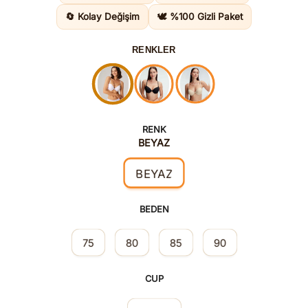
1.295,00
🔄 Kolay Değişim
🕊️ %100 Gizli Paket
RENKLER
RENK
BEYAZ
BEYAZ
BEDEN
75
80
85
90
CUP