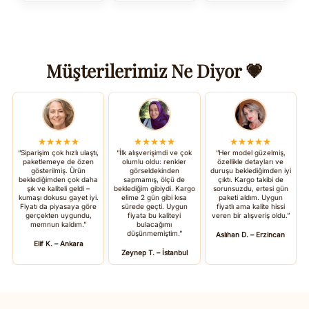
Müşterilerimiz Ne Diyor 💗
★★★★★
★★★★★
★★★★★
“Siparişim çok hızlı ulaştı,
“İlk alışverişimdi ve çok
“Her model güzelmiş,
paketlemeye de özen
olumlu oldu: renkler
özellikle detayları ve
gösterilmiş. Ürün
görseldekinden
duruşu beklediğimden iyi
beklediğimden çok daha
sapmamış, ölçü de
çıktı. Kargo takibi de
şık ve kaliteli geldi –
beklediğim gibiydi. Kargo
sorunsuzdu, ertesi gün
kumaşı dokusu gayet iyi.
elime 2 gün gibi kısa
paketi aldım. Uygun
Fiyatı da piyasaya göre
sürede geçti. Uygun
fiyatlı ama kalite hissi
gerçekten uygundu,
fiyata bu kaliteyi
veren bir alışveriş oldu.”
memnun kaldım.”
bulacağımı
düşünmemiştim.”
Aslıhan D. – Erzincan
Elif K. – Ankara
Zeynep T. – İstanbul