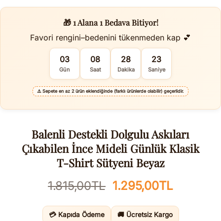
🎁 1 Alana 1 Bedava Bitiyor!
Favori rengini–bedenini tükenmeden kap 💕
03
08
28
22
Gün
Saat
Dakika
Saniye
⚠️
Sepete en az 2 ürün eklendiğinde (farklı ürünlerde olabilir) geçerlidir.
Balenli Destekli Dolgulu Askıları
Çıkabilen İnce Mideli Günlük Klasik
T-Shirt Sütyeni Beyaz
Orijinal
Şu
1.815,00
TL
1.295,00
TL
fiyat:
andaki
1.815,00TL.
fiyat:
💳 Kapıda Ödeme
🚚 Ücretsiz Kargo