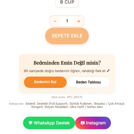
B CUP
−
+
Balenli Destekli Dolgulu Askıları Çıka
SEPETE EKLE
Bedeninden Emin Değil misin?
60 saniyede doğru bedenini öğren, rahatlığı fark et 💕
Bedenimi Bul
Beden Tablosu
Stok kodu:
KPC_99575
Balenli
Destekli (Full Support)
Günlük Kullanım
Straplez / Çok Amaçlı
Kategoriler:
,
,
,
,
Süngerli
Sütyen Modelleri
Ultra Hafif / Nefes Alan
,
,
💬 WhatsApp Destek
📷 Instagram