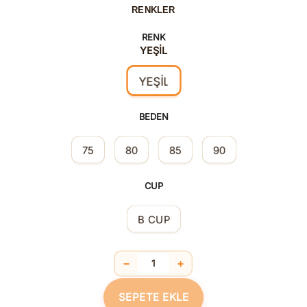
RENKLER
RENK
YEŞİL
YEŞİL
BEDEN
75
80
85
90
CUP
B CUP
−
+
Sütyen ve Slip Takım Yeşil adet
SEPETE EKLE