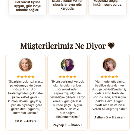
13:00’a kadar verilen
koşulsuz değişim
Her vücut tipine
siparişler aynı gün
imkânı sunuyoruz.
uygun, gün boyu
kargoda.
rahatlık sağlar.
Müşterilerimiz Ne Diyor 💗
★★★★★
★★★★★
★★★★★
“Siparişim çok hızlı ulaştı,
“İlk alışverişimdi ve çok
“Her model güzelmiş,
paketlemeye de özen
olumlu oldu: renkler
özellikle detayları ve
gösterilmiş. Ürün
görseldekinden
duruşu beklediğimden iyi
beklediğimden çok daha
sapmamış, ölçü de
çıktı. Kargo takibi de
şık ve kaliteli geldi –
beklediğim gibiydi. Kargo
sorunsuzdu, ertesi gün
kumaşı dokusu gayet iyi.
elime 2 gün gibi kısa
paketi aldım. Uygun
Fiyatı da piyasaya göre
sürede geçti. Uygun
fiyatlı ama kalite hissi
gerçekten uygundu,
fiyata bu kaliteyi
veren bir alışveriş oldu.”
memnun kaldım.”
bulacağımı
düşünmemiştim.”
Aslıhan D. – Erzincan
Elif K. – Ankara
Zeynep T. – İstanbul