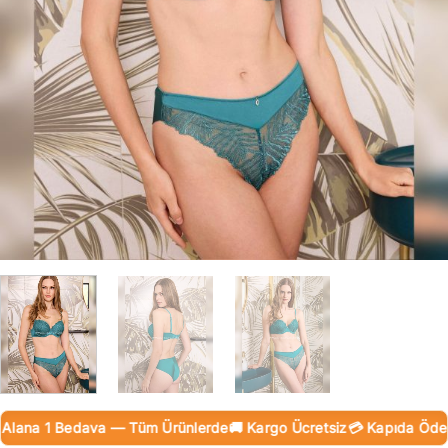
ana 1 Bedava — Tüm Ürünlerde
🚚 Kargo Ücretsiz
💳 Kapıda Ödeme (