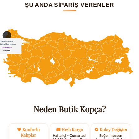
ŞU ANDA SİPARİŞ VERENLER
Neden Butik Kopça?
💗 Konforlu
🚚 Hızlı Kargo
🔄 Kolay Değişim
Kalıplar
Hafta içi - Cumartesi
Beğenmezsen