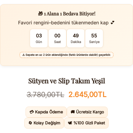
🎁 1 Alana 1 Bedava Bitiyor!
Favori rengini–bedenini tükenmeden kap 💕
03
00
49
54
Gün
Saat
Dakika
Saniye
⚠️
Sepete en az 2 ürün eklendiğinde (farklı ürünlerde olabilir) geçerlidir.
Sütyen ve Slip Takım Yeşil
Orijinal
Şu
3.780,00
TL
2.645,00
TL
fiyat:
andaki
3.780,00TL.
fiyat:
💳 Kapıda Ödeme
🚚 Ücretsiz Kargo
2.645,0
🔄 Kolay Değişim
🕊️ %100 Gizli Paket