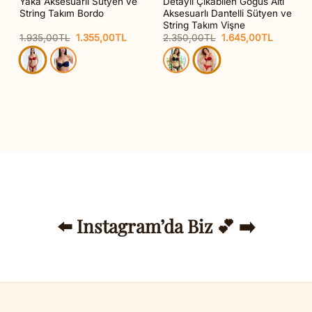
ım
Yaka Aksesuarlı Sütyen ve
Detaylı Çıkabilen Göğüs Altı
String Takım Bordo
Aksesuarlı Dantelli Sütyen ve
String Takım Vişne
Orijinal
Şu
Orijinal
Şu
1.935,00
TL
1.355,00
TL
2.350,00
TL
1.645,00
TL
aki
fiyat:
andaki
fiyat:
andaki
t:
1.935,00TL.
fiyat:
2.350,00TL.
fiyat:
95,00TL.
1.355,00TL.
1.645,00
⬅️ Instagram’da Biz 💕 ➡️