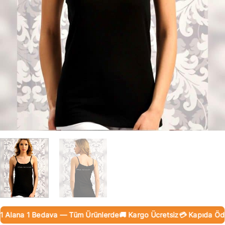
Alana 1 Bedava — Tüm Ürünlerde
🚚 Kargo Ücretsiz
💳 Kapıda Ödeme