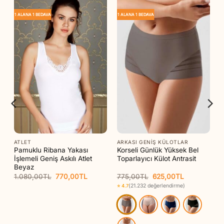
1 ALANA 1 BEDAVA
1 ALANA 1 BEDAVA
ATLET
ARKASI GENIŞ KÜLOTLAR
Pamuklu Ribana Yakası
Korseli Günlük Yüksek Bel
İşlemeli Geniş Askılı Atlet
Toparlayıcı Külot Antrasit
Beyaz
Orijinal
Şu
Orijinal
Şu
1.080,00
TL
770,00
TL
775,00
TL
625,00
TL
fiyat:
andaki
fiyat:
andaki
(21.232 değerlendirme)
⭐ 4.7
1.080,00TL.
fiyat:
775,00TL.
fiyat:
0TL.
770,00TL.
625,00TL.