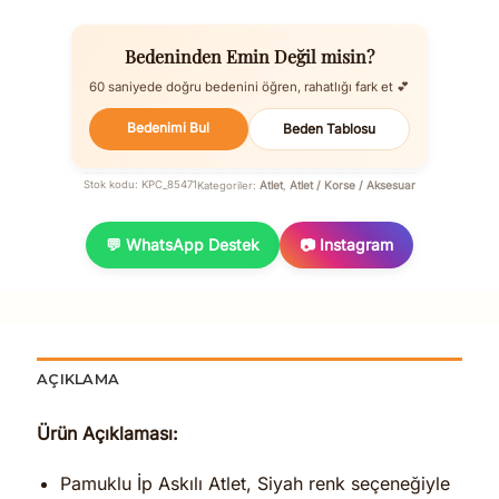
Bedeninden Emin Değil misin?
60 saniyede doğru bedenini öğren, rahatlığı fark et 💕
Bedenimi Bul
Beden Tablosu
Atlet
Atlet / Korse / Aksesuar
Stok kodu:
KPC_85471
Kategoriler:
,
💬 WhatsApp Destek
📷 Instagram
AÇIKLAMA
Ürün Açıklaması:
Pamuklu İp Askılı Atlet, Siyah renk seçeneğiyle