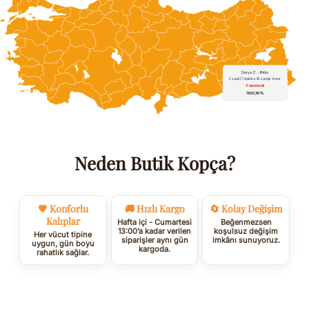
Neden Butik Kopça?
💗 Konforlu
🚚 Hızlı Kargo
🔄 Kolay Değişim
Kalıplar
Hafta içi - Cumartesi
Beğenmezsen
13:00’a kadar verilen
koşulsuz değişim
Her vücut tipine
siparişler aynı gün
imkânı sunuyoruz.
uygun, gün boyu
kargoda.
rahatlık sağlar.