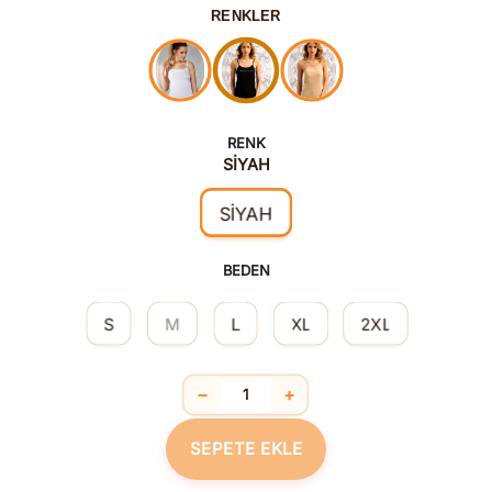
RENKLER
RENK
SİYAH
SİYAH
BEDEN
S
M
L
XL
2XL
−
+
Pamuklu İp Askılı Atlet Siyah adet
SEPETE EKLE