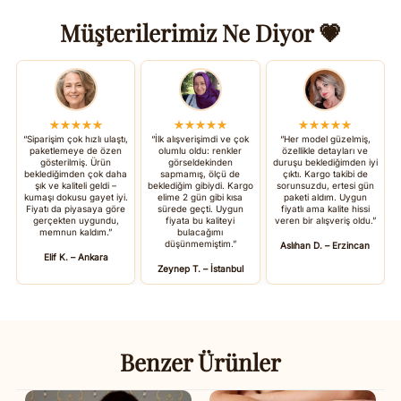
Müşterilerimiz Ne Diyor 💗
★★★★★
★★★★★
★★★★★
“Siparişim çok hızlı ulaştı,
“İlk alışverişimdi ve çok
“Her model güzelmiş,
paketlemeye de özen
olumlu oldu: renkler
özellikle detayları ve
gösterilmiş. Ürün
görseldekinden
duruşu beklediğimden iyi
beklediğimden çok daha
sapmamış, ölçü de
çıktı. Kargo takibi de
şık ve kaliteli geldi –
beklediğim gibiydi. Kargo
sorunsuzdu, ertesi gün
kumaşı dokusu gayet iyi.
elime 2 gün gibi kısa
paketi aldım. Uygun
Fiyatı da piyasaya göre
sürede geçti. Uygun
fiyatlı ama kalite hissi
gerçekten uygundu,
fiyata bu kaliteyi
veren bir alışveriş oldu.”
memnun kaldım.”
bulacağımı
düşünmemiştim.”
Aslıhan D. – Erzincan
Elif K. – Ankara
Zeynep T. – İstanbul
Benzer Ürünler