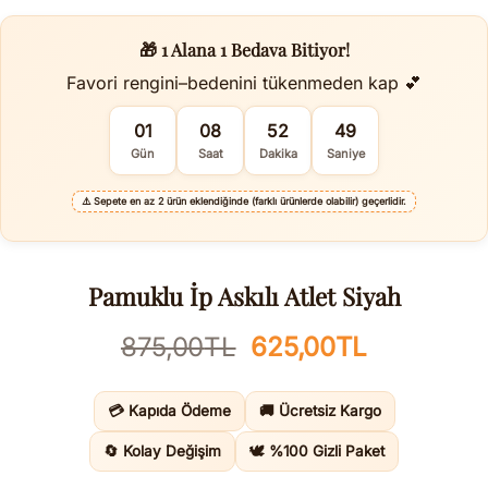
🎁 1 Alana 1 Bedava Bitiyor!
Favori rengini–bedenini tükenmeden kap 💕
01
08
52
48
Gün
Saat
Dakika
Saniye
⚠️
Sepete en az 2 ürün eklendiğinde (farklı ürünlerde olabilir) geçerlidir.
Pamuklu İp Askılı Atlet Siyah
Orijinal
Şu
875,00
TL
625,00
TL
fiyat:
andaki
875,00TL.
fiyat:
💳 Kapıda Ödeme
🚚 Ücretsiz Kargo
625,00TL
🔄 Kolay Değişim
🕊️ %100 Gizli Paket