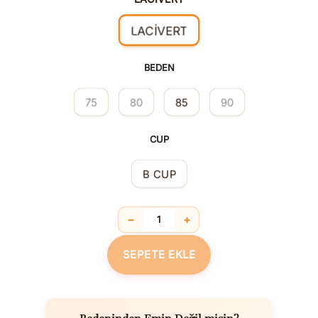
LACİVERT
BEDEN
75
80
85
90
CUP
B CUP
−
+
Kadife Balensiz Desteksiz Dolgusuz Ya
SEPETE EKLE