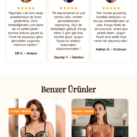
★★★★★
★★★★★
★★★★★
“Siparişim çok hızlı ulaştı,
“İlk alışverişimdi ve çok
“Her model güzelmiş,
paketlemeye de özen
olumlu oldu: renkler
özellikle detayları ve
gösterilmiş. Ürün
görseldekinden
duruşu beklediğimden iyi
beklediğimden çok daha
sapmamış, ölçü de
çıktı. Kargo takibi de
şık ve kaliteli geldi –
beklediğim gibiydi. Kargo
sorunsuzdu, ertesi gün
kumaşı dokusu gayet iyi.
elime 2 gün gibi kısa
paketi aldım. Uygun
Fiyatı da piyasaya göre
sürede geçti. Uygun
fiyatlı ama kalite hissi
gerçekten uygundu,
fiyata bu kaliteyi
veren bir alışveriş oldu.”
memnun kaldım.”
bulacağımı
düşünmemiştim.”
Aslıhan D. – Erzincan
Elif K. – Ankara
Zeynep T. – İstanbul
Benzer Ürünler
1 ALANA 1 BEDAVA
1 ALANA 1 BEDAVA