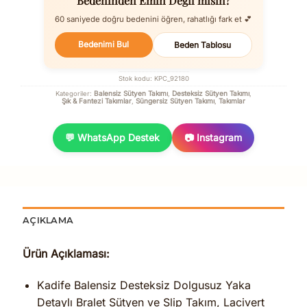
Bedeninden Emin Değil misin?
60 saniyede doğru bedenini öğren, rahatlığı fark et 💕
Bedenimi Bul
Beden Tablosu
Stok kodu:
KPC_92180
Balensiz Sütyen Takımı
Desteksiz Sütyen Takımı
Kategoriler:
,
,
Şık & Fantezi Takımlar
Süngersiz Sütyen Takımı
Takımlar
,
,
💬 WhatsApp Destek
📷 Instagram
AÇIKLAMA
Ürün Açıklaması:
Kadife Balensiz Desteksiz Dolgusuz Yaka
Detaylı Bralet Sütyen ve Slip Takım, Lacivert