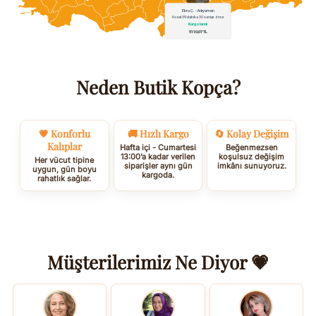
Neden Butik Kopça?
💗 Konforlu
🚚 Hızlı Kargo
🔄 Kolay Değişim
Kalıplar
Hafta içi - Cumartesi
Beğenmezsen
13:00’a kadar verilen
koşulsuz değişim
Her vücut tipine
siparişler aynı gün
imkânı sunuyoruz.
uygun, gün boyu
kargoda.
rahatlık sağlar.
Müşterilerimiz Ne Diyor 💗