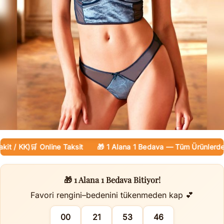
/ KK)
🛒 Online Taksit
🎁 1 Alana 1 Bedava — Tüm Ürünlerde
🚚 
🎁 1 Alana 1 Bedava Bitiyor!
Favori rengini–bedenini tükenmeden kap 💕
00
21
53
45