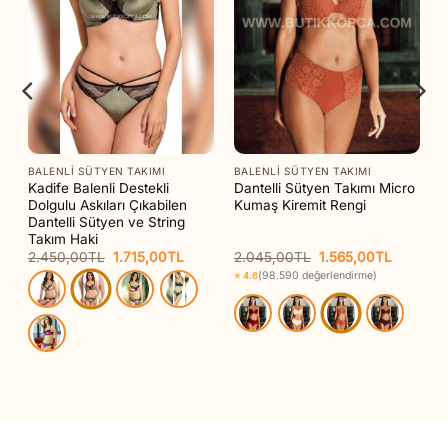
BALENLI SÜTYEN TAKIMI
BALENLI SÜTYEN TAKIMI
Kadife Balenli Destekli
Dantelli Sütyen Takımı Micro
Dolgulu Askıları Çıkabilen
Kumaş Kiremit Rengi
Dantelli Sütyen ve String
Takım Haki
Orijinal
Şu
Orijinal
Şu
2.450,00
TL
1.715,00
TL
2.045,00
TL
1.565,00
TL
aki
fiyat:
andaki
fiyat:
andaki
(98.590 değerlendirme)
⭐ 4.6
t:
2.450,00TL.
fiyat:
2.045,00TL.
fiyat:
10,00TL.
1.715,00TL.
1.565,00