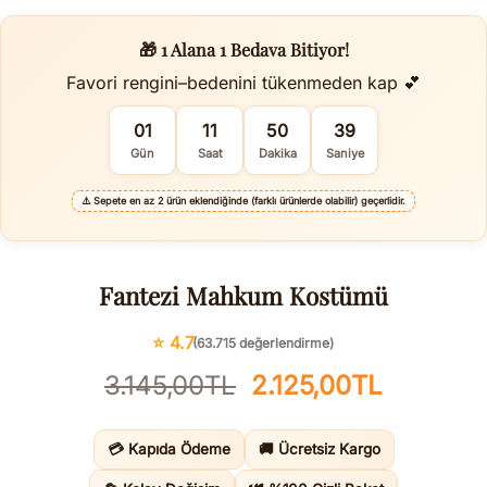
🎁 1 Alana 1 Bedava Bitiyor!
Favori rengini–bedenini tükenmeden kap 💕
01
11
50
38
Gün
Saat
Dakika
Saniye
⚠️
Sepete en az 2 ürün eklendiğinde (farklı ürünlerde olabilir) geçerlidir.
Fantezi Mahkum Kostümü
⭐ 4.7
(63.715 değerlendirme)
Orijinal
Şu
3.145,00
TL
2.125,00
TL
fiyat:
andaki
3.145,00TL.
fiyat:
💳 Kapıda Ödeme
🚚 Ücretsiz Kargo
2.125,00