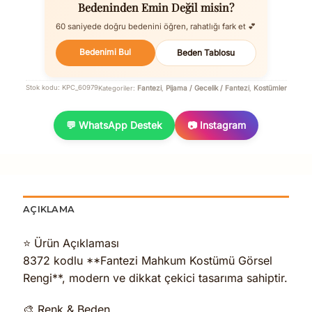
Bedeninden Emin Değil misin?
60 saniyede doğru bedenini öğren, rahatlığı fark et 💕
Bedenimi Bul
Beden Tablosu
Fantezi
Pijama / Gecelik / Fantezi
Kostümler
Stok kodu:
KPC_60979
Kategoriler:
,
,
💬 WhatsApp Destek
📷 Instagram
AÇIKLAMA
⭐ Ürün Açıklaması
8372 kodlu **Fantezi Mahkum Kostümü Görsel
Rengi**, modern ve dikkat çekici tasarıma sahiptir.
🎨 Renk & Beden