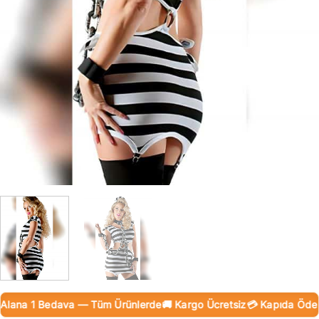
lana 1 Bedava — Tüm Ürünlerde
🚚 Kargo Ücretsiz
💳 Kapıda Ödeme 