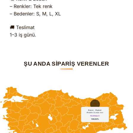
– Renkler: Tek renk
– Bedenler: S, M, L, XL
🚚 Teslimat
1–3 iş günü.
ŞU ANDA SİPARİŞ VERENLER