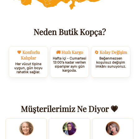
Neden Butik Kopça?
💗 Konforlu
🚚 Hızlı Kargo
🔄 Kolay Değişim
Kalıplar
Hafta içi - Cumartesi
Beğenmezsen
13:00’a kadar verilen
koşulsuz değişim
Her vücut tipine
siparişler aynı gün
imkânı sunuyoruz.
uygun, gün boyu
kargoda.
rahatlık sağlar.
Müşterilerimiz Ne Diyor 💗