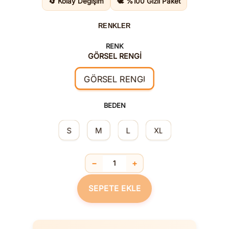
🔄 Kolay Değişim
🕊️ %100 Gizli Paket
RENKLER
RENK
GÖRSEL RENGİ
GÖRSEL RENGİ
BEDEN
S
M
L
XL
−
+
Fantezi Mahkum Kostümü adet
SEPETE EKLE