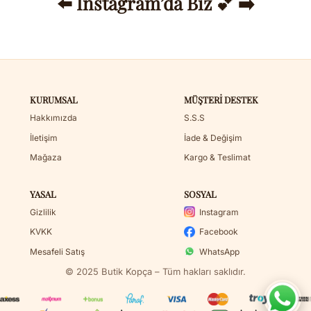
⬅️ Instagram’da Biz 💕 ➡️
KURUMSAL
MÜŞTERI DESTEK
Hakkımızda
S.S.S
İletişim
İade & Değişim
Mağaza
Kargo & Teslimat
YASAL
SOSYAL
Gizlilik
Instagram
KVKK
Facebook
Mesafeli Satış
WhatsApp
© 2025 Butik Kopça – Tüm hakları saklıdır.