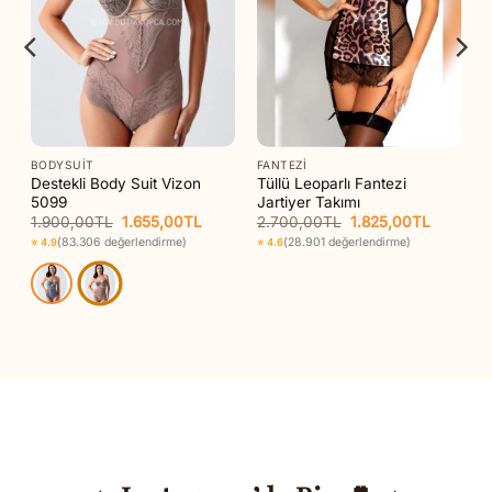
BODYSUIT
FANTEZI
a
Destekli Body Suit Vizon
Tüllü Leoparlı Fantezi
5099
Jartiyer Takımı
Orijinal
Şu
Orijinal
Şu
1.900,00
TL
1.655,00
TL
2.700,00
TL
1.825,00
TL
aki
fiyat:
andaki
fiyat:
andaki
(83.306 değerlendirme)
(28.901 değerlendirme)
⭐ 4.9
⭐ 4.6
t:
1.900,00TL.
fiyat:
2.700,00TL.
fiyat:
05,00TL.
1.655,00TL.
1.825,00