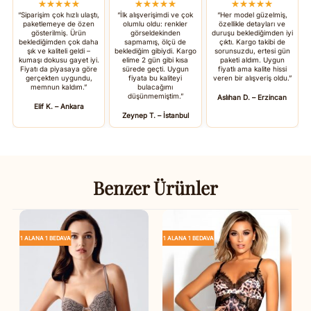
★★★★★
★★★★★
★★★★★
“Siparişim çok hızlı ulaştı,
“İlk alışverişimdi ve çok
“Her model güzelmiş,
paketlemeye de özen
olumlu oldu: renkler
özellikle detayları ve
gösterilmiş. Ürün
görseldekinden
duruşu beklediğimden iyi
beklediğimden çok daha
sapmamış, ölçü de
çıktı. Kargo takibi de
şık ve kaliteli geldi –
beklediğim gibiydi. Kargo
sorunsuzdu, ertesi gün
kumaşı dokusu gayet iyi.
elime 2 gün gibi kısa
paketi aldım. Uygun
Fiyatı da piyasaya göre
sürede geçti. Uygun
fiyatlı ama kalite hissi
gerçekten uygundu,
fiyata bu kaliteyi
veren bir alışveriş oldu.”
memnun kaldım.”
bulacağımı
düşünmemiştim.”
Aslıhan D. – Erzincan
Elif K. – Ankara
Zeynep T. – İstanbul
Benzer Ürünler
1 ALANA 1 BEDAVA
1 ALANA 1 BEDAVA