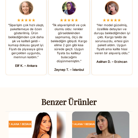
★★★★★
★★★★★
★★★★★
“Siparişim çok hızlı ulaştı,
“İlk alışverişimdi ve çok
“Her model güzelmiş,
paketlemeye de özen
olumlu oldu: renkler
özellikle detayları ve
gösterilmiş. Ürün
görseldekinden
duruşu beklediğimden iyi
beklediğimden çok daha
sapmamış, ölçü de
çıktı. Kargo takibi de
şık ve kaliteli geldi –
beklediğim gibiydi. Kargo
sorunsuzdu, ertesi gün
kumaşı dokusu gayet iyi.
elime 2 gün gibi kısa
paketi aldım. Uygun
Fiyatı da piyasaya göre
sürede geçti. Uygun
fiyatlı ama kalite hissi
gerçekten uygundu,
fiyata bu kaliteyi
veren bir alışveriş oldu.”
memnun kaldım.”
bulacağımı
düşünmemiştim.”
Aslıhan D. – Erzincan
Elif K. – Ankara
Zeynep T. – İstanbul
Benzer Ürünler
1 ALANA 1 BEDAVA
1 ALANA 1 BEDAVA