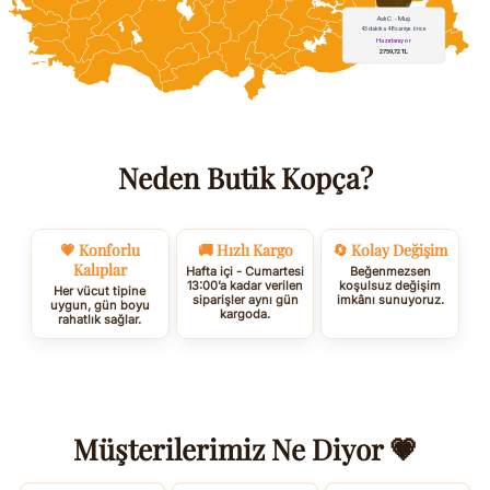
Neden Butik Kopça?
💗 Konforlu
🚚 Hızlı Kargo
🔄 Kolay Değişim
Kalıplar
Hafta içi - Cumartesi
Beğenmezsen
13:00’a kadar verilen
koşulsuz değişim
Her vücut tipine
siparişler aynı gün
imkânı sunuyoruz.
uygun, gün boyu
kargoda.
rahatlık sağlar.
Müşterilerimiz Ne Diyor 💗