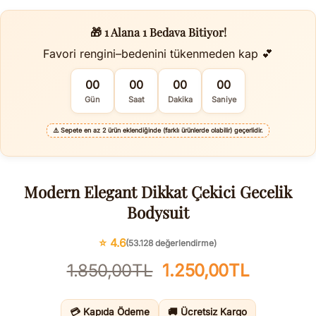
🎁 1 Alana 1 Bedava Bitiyor!
Favori rengini–bedenini tükenmeden kap 💕
00
00
00
00
Gün
Saat
Dakika
Saniye
⚠️
Sepete en az 2 ürün eklendiğinde (farklı ürünlerde olabilir) geçerlidir.
Modern Elegant Dikkat Çekici Gecelik
Bodysuit
⭐ 4.6
(53.128 değerlendirme)
Orijinal
Şu
1.850,00
TL
1.250,00
TL
fiyat:
andaki
1.850,00TL.
fiyat:
💳 Kapıda Ödeme
🚚 Ücretsiz Kargo