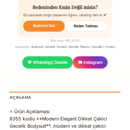
Bedeninden Emin Değil misin?
60 saniyede doğru bedenini öğren, rahatlığı fark et 💕
Bedenimi Bul
Beden Tablosu
Stok kodu:
KPC_67237
Bodysuit
Dantelli
Fantezi
Gecelik
Pijama / Gecelik / Fantezi
Kategoriler:
,
,
,
,
💬 WhatsApp Destek
📷 Instagram
AÇIKLAMA
⭐ Ürün Açıklaması
8355 kodlu **Modern Elegant Dikkat Çekici
Gecelik Bodysuit**, modern ve dikkat çekici