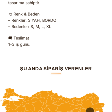
tasarıma sahiptir.
🎨 Renk & Beden
– Renkler: SIYAH, BORDO
– Bedenler: S, M, L, XL
🚚 Teslimat
1–3 iş günü.
ŞU ANDA SİPARİŞ VERENLER