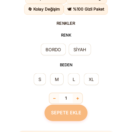
1.250,00
🔄 Kolay Değişim
🕊️ %100 Gizli Paket
RENKLER
RENK
BORDO
SİYAH
BEDEN
S
M
L
XL
−
+
Modern Elegant Dikkat Çekici Gecelik
SEPETE EKLE