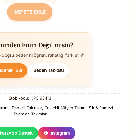
SEPETE EKLE
ninden Emin Değil misin?
doğru bedenini öğren, rahatlığı fark et 💕
edenimi Bul
Beden Tablosu
Stok kodu:
KPC_96413
akımı
,
Dantelli Takımlar
,
Destekli Sütyen Takımı
,
Şık & Fantezi
it
Takımlar
,
Takımlar
hatsApp Destek
📷 Instagram