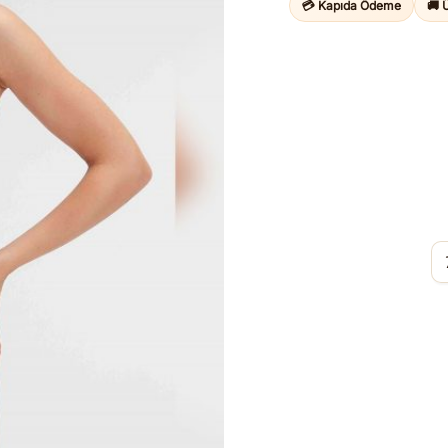
💳 Kapıda Ödeme
🚚 