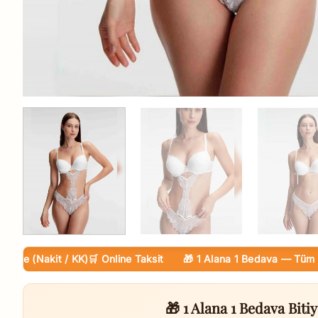
 (Nakit / KK)
🛒 Online Taksit
🎁 1 Alana 1 Bedava — Tüm Ürünl
🎁 1 Alana 1 Bedava Bitiy