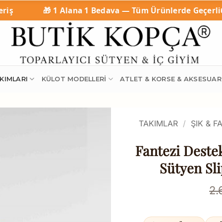
 Alana 1 Bedava — Tüm Ürünlerde Geçerli
🚚 Tüm Ürünler
KIMLARI
KÜLOT MODELLERI
ATLET & KORSE & AKSESUAR
TAKIMLAR
/
ŞIK & F
Fantezi Destek
Sütyen Sl
2.