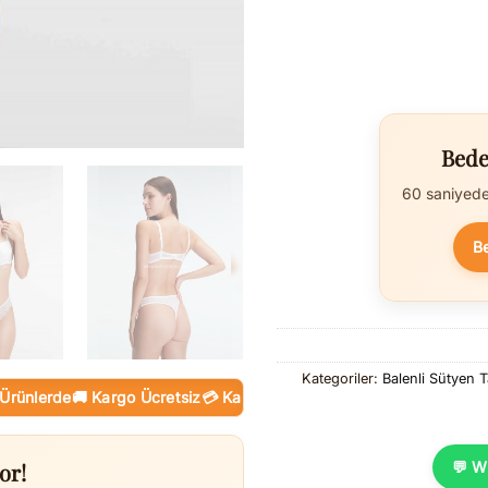
Bede
60 saniyede 
B
Kategoriler:
Balenli Sütyen T
erde
🚚 Kargo Ücretsiz
💳 Kapıda Ödeme (Nakit / KK)
🛒 Online Taks
or!
💬 W