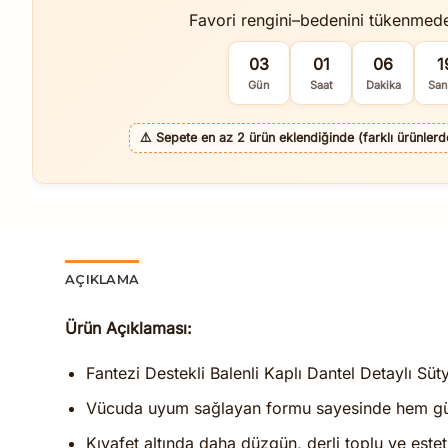
Favori rengini–bedenini tükenmed
03
01
06
1
Gün
Saat
Dakika
San
⚠️
Sepete en az 2 ürün eklendiğinde (farklı ürünlerde 
AÇIKLAMA
Ürün Açıklaması:
Fantezi Destekli Balenli Kaplı Dantel Detaylı Sü
Vücuda uyum sağlayan formu sayesinde hem gün
Kıyafet altında daha düzgün, derli toplu ve estetik