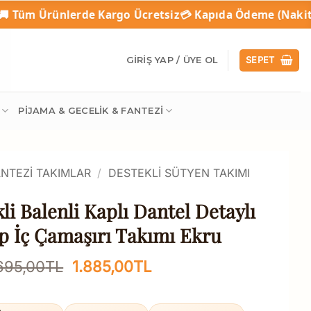
de Kargo Ücretsiz
💳 Kapıda Ödeme (Nakit / Kredi Kartı)
🛒
GIRIŞ YAP / ÜYE OL
SEPET
PIJAMA & GECELIK & FANTEZI
ANTEZI TAKIMLAR
/
DESTEKLI SÜTYEN TAKIMI
li Balenli Kaplı Dantel Detaylı
ip İç Çamaşırı Takımı Ekru
Orijinal
Şu
695,00
TL
1.885,00
TL
fiyat:
andaki
2.695,00TL.
fiyat: