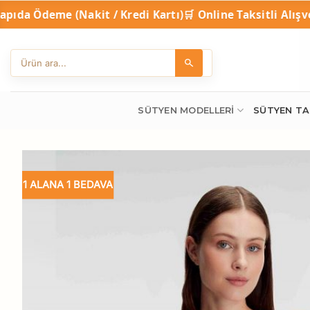
İçeriğe
kit / Kredi Kartı)
🛒 Online Taksitli Alışveriş
🎁 1
atla
SÜTYEN MODELLERI
SÜTYEN TA
1 ALANA 1 BEDAVA