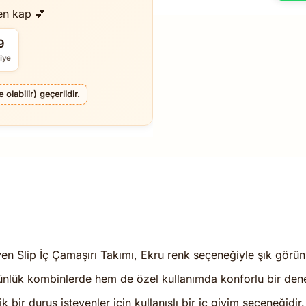
en kap 💕
8
iye
olabilir) geçerlidir.
tyen Slip İç Çamaşırı Takımı, Ekru renk seçeneğiyle şık görü
lük kombinlerde hem de özel kullanımda konforlu bir dene
 bir duruş isteyenler için kullanışlı bir iç giyim seçeneğidir.