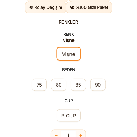
2.065,0
🔄 Kolay Değişim
🕊️ %100 Gizli Paket
RENKLER
RENK
Vişne
Vişne
BEDEN
75
80
85
90
CUP
B CUP
−
+