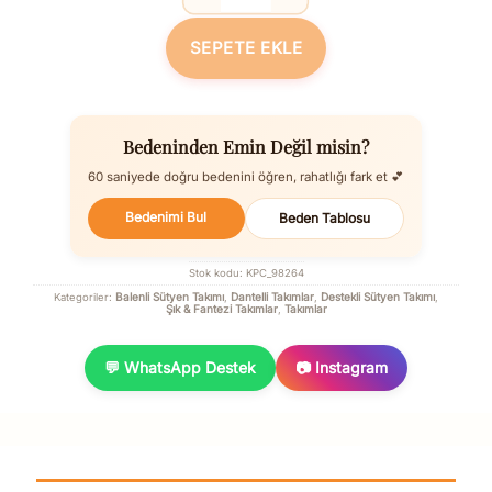
Fantezi Çiçek Desenli Destekli Balenli 
SEPETE EKLE
Bedeninden Emin Değil misin?
60 saniyede doğru bedenini öğren, rahatlığı fark et 💕
Bedenimi Bul
Beden Tablosu
Stok kodu:
KPC_98264
Balenli Sütyen Takımı
Dantelli Takımlar
Destekli Sütyen Takımı
Kategoriler:
,
,
,
Şık & Fantezi Takımlar
Takımlar
,
💬 WhatsApp Destek
📷 Instagram