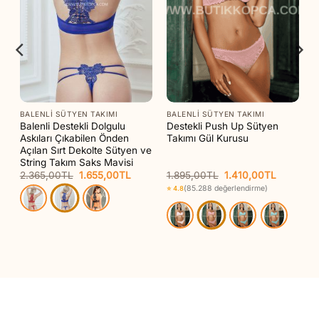
BALENLI SÜTYEN TAKIMI
BALENLI SÜTYEN TAKIMI
Balenli Destekli Dolgulu
Destekli Push Up Sütyen
Askıları Çıkabilen Önden
Takımı Gül Kurusu
ım
Açılan Sırt Dekolte Sütyen ve
String Takım Saks Mavisi
Orijinal
Şu
Orijinal
Şu
2.365,00
TL
1.655,00
TL
1.895,00
TL
1.410,00
TL
aki
fiyat:
andaki
fiyat:
andaki
(85.288 değerlendirme)
⭐ 4.8
t:
2.365,00TL.
fiyat:
1.895,00TL.
fiyat:
95,00TL.
1.655,00TL.
1.410,00