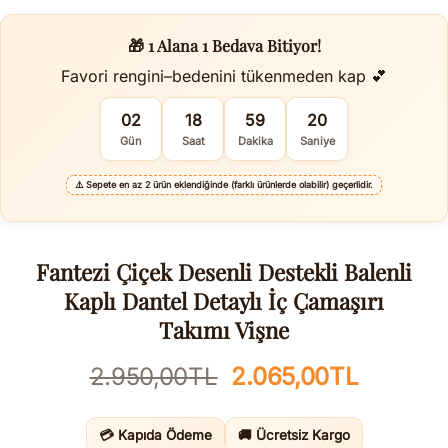
🎁 1 Alana 1 Bedava Bitiyor!
Favori rengini–bedenini tükenmeden kap 💕
02
18
59
19
Gün
Saat
Dakika
Saniye
⚠️
Sepete en az 2 ürün eklendiğinde (farklı ürünlerde olabilir) geçerlidir.
Fantezi Çiçek Desenli Destekli Balenli
Kaplı Dantel Detaylı İç Çamaşırı
Takımı Vişne
Orijinal
Şu
2.950,00
TL
2.065,00
TL
fiyat:
andaki
2.950,00TL.
fiyat:
💳 Kapıda Ödeme
🚚 Ücretsiz Kargo