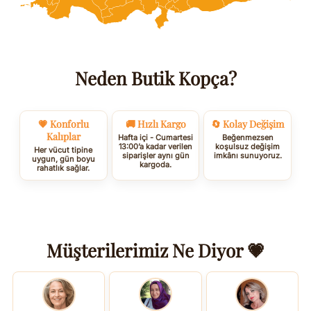
Neden Butik Kopça?
💗 Konforlu
🚚 Hızlı Kargo
🔄 Kolay Değişim
Kalıplar
Hafta içi - Cumartesi
Beğenmezsen
13:00’a kadar verilen
koşulsuz değişim
Her vücut tipine
siparişler aynı gün
imkânı sunuyoruz.
uygun, gün boyu
kargoda.
rahatlık sağlar.
Müşterilerimiz Ne Diyor 💗