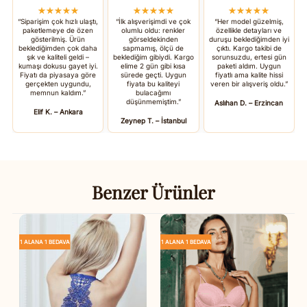
★★★★★
★★★★★
★★★★★
“Siparişim çok hızlı ulaştı,
“İlk alışverişimdi ve çok
“Her model güzelmiş,
paketlemeye de özen
olumlu oldu: renkler
özellikle detayları ve
gösterilmiş. Ürün
görseldekinden
duruşu beklediğimden iyi
beklediğimden çok daha
sapmamış, ölçü de
çıktı. Kargo takibi de
şık ve kaliteli geldi –
beklediğim gibiydi. Kargo
sorunsuzdu, ertesi gün
kumaşı dokusu gayet iyi.
elime 2 gün gibi kısa
paketi aldım. Uygun
Fiyatı da piyasaya göre
sürede geçti. Uygun
fiyatlı ama kalite hissi
gerçekten uygundu,
fiyata bu kaliteyi
veren bir alışveriş oldu.”
memnun kaldım.”
bulacağımı
düşünmemiştim.”
Aslıhan D. – Erzincan
Elif K. – Ankara
Zeynep T. – İstanbul
Benzer Ürünler
1 ALANA 1 BEDAVA
1 ALANA 1 BEDAVA