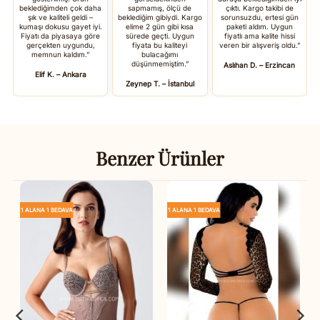
beklediğimden çok daha
sapmamış, ölçü de
çıktı. Kargo takibi de
şık ve kaliteli geldi –
beklediğim gibiydi. Kargo
sorunsuzdu, ertesi gün
kumaşı dokusu gayet iyi.
elime 2 gün gibi kısa
paketi aldım. Uygun
Fiyatı da piyasaya göre
sürede geçti. Uygun
fiyatlı ama kalite hissi
gerçekten uygundu,
fiyata bu kaliteyi
veren bir alışveriş oldu.”
memnun kaldım.”
bulacağımı
düşünmemiştim.”
Aslıhan D. – Erzincan
Elif K. – Ankara
Zeynep T. – İstanbul
Benzer Ürünler
1 ALANA 1 BEDAVA
1 ALANA 1 BEDAVA