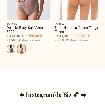
BODYSUIT
FANTEZI
Destekli Body Suit Vizon
Fantezi Leopar Desen Tanga
5099
Takım
Orijinal
Şu
Orijinal
Şu
1.900,00
TL
1.655,00
TL
1.930,00
TL
1.305,00
TL
aki
fiyat:
andaki
fiyat:
andaki
(83.306 değerlendirme)
(60.010 değerlendirme)
⭐ 4.9
⭐ 4.9
t:
1.900,00TL.
fiyat:
1.930,00TL.
fiyat:
35,00TL.
1.655,00TL.
1.305,00
⬅️ Instagram’da Biz 💕 ➡️