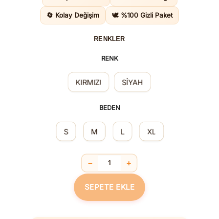
1.475,00
🔄 Kolay Değişim
🕊️ %100 Gizli Paket
RENKLER
RENK
KIRMIZI
SİYAH
BEDEN
S
M
L
XL
−
+
Fantezi Dantel Babydoll Gecelik Kurdel
SEPETE EKLE