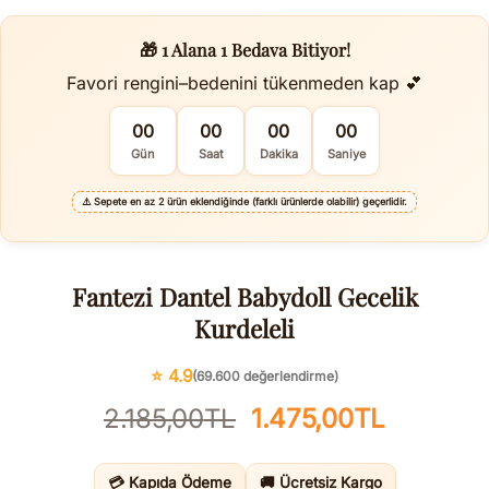
🎁 1 Alana 1 Bedava Bitiyor!
Favori rengini–bedenini tükenmeden kap 💕
00
00
00
00
Gün
Saat
Dakika
Saniye
⚠️
Sepete en az 2 ürün eklendiğinde (farklı ürünlerde olabilir) geçerlidir.
Fantezi Dantel Babydoll Gecelik
Kurdeleli
⭐ 4.9
(69.600 değerlendirme)
Orijinal
Şu
2.185,00
TL
1.475,00
TL
fiyat:
andaki
2.185,00TL.
fiyat:
💳 Kapıda Ödeme
🚚 Ücretsiz Kargo