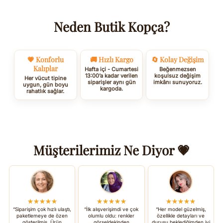
Neden Butik Kopça?
💗 Konforlu
🚚 Hızlı Kargo
🔄 Kolay Değişim
Kalıplar
Hafta içi - Cumartesi
Beğenmezsen
13:00’a kadar verilen
koşulsuz değişim
Her vücut tipine
siparişler aynı gün
imkânı sunuyoruz.
uygun, gün boyu
kargoda.
rahatlık sağlar.
Müşterilerimiz Ne Diyor 💗
★★★★★
★★★★★
★★★★★
“Siparişim çok hızlı ulaştı,
“İlk alışverişimdi ve çok
“Her model güzelmiş,
paketlemeye de özen
olumlu oldu: renkler
özellikle detayları ve
gösterilmiş. Ürün
görseldekinden
duruşu beklediğimden iyi