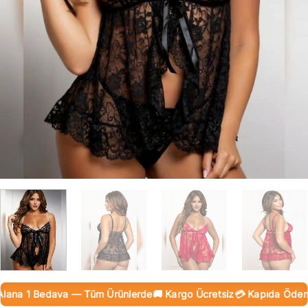
ana 1 Bedava — Tüm Ürünlerde
🚚 Kargo Ücretsiz
💳 Kapıda Ödeme (