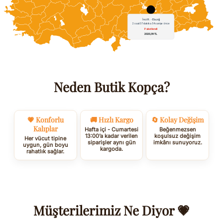
Neden Butik Kopça?
💗 Konforlu
🚚 Hızlı Kargo
🔄 Kolay Değişim
Kalıplar
Hafta içi - Cumartesi
Beğenmezsen
13:00’a kadar verilen
koşulsuz değişim
Her vücut tipine
siparişler aynı gün
imkânı sunuyoruz.
uygun, gün boyu
kargoda.
rahatlık sağlar.
Müşterilerimiz Ne Diyor 💗