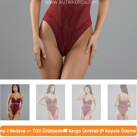
a 1 Bedava — Tüm Ürünlerde
🚚 Kargo Ücretsiz
💳 Kapıda Ödeme (Na