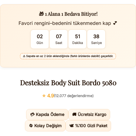
🎁 1 Alana 1 Bedava Bitiyor!
Favori rengini–bedenini tükenmeden kap 💕
02
07
51
38
Gün
Saat
Dakika
Saniye
⚠️
Sepete en az 2 ürün eklendiğinde (farklı ürünlerde olabilir) geçerlidir.
Desteksiz Body Suit Bordo 5080
⭐ 4.9
(12.077 değerlendirme)
💳 Kapıda Ödeme
🚚 Ücretsiz Kargo
🔄 Kolay Değişim
🕊️ %100 Gizli Paket