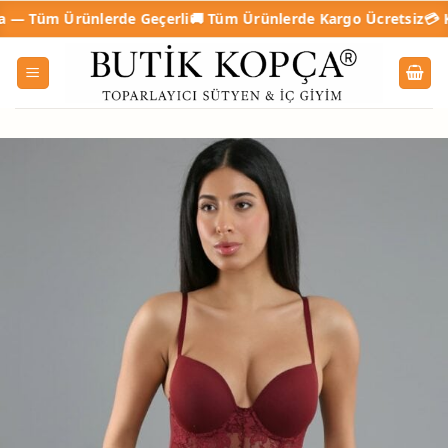
İçeriğe
m Ürünlerde Geçerli
🚚 Tüm Ürünlerde Kargo Ücretsiz
💳 Kapıda 
atla