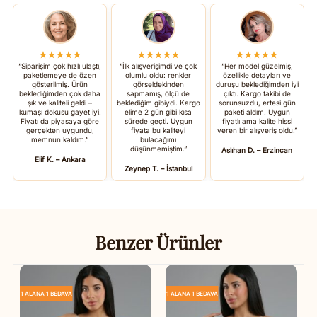
★★★★★
★★★★★
★★★★★
“Siparişim çok hızlı ulaştı,
“İlk alışverişimdi ve çok
“Her model güzelmiş,
paketlemeye de özen
olumlu oldu: renkler
özellikle detayları ve
gösterilmiş. Ürün
görseldekinden
duruşu beklediğimden iyi
beklediğimden çok daha
sapmamış, ölçü de
çıktı. Kargo takibi de
şık ve kaliteli geldi –
beklediğim gibiydi. Kargo
sorunsuzdu, ertesi gün
kumaşı dokusu gayet iyi.
elime 2 gün gibi kısa
paketi aldım. Uygun
Fiyatı da piyasaya göre
sürede geçti. Uygun
fiyatlı ama kalite hissi
gerçekten uygundu,
fiyata bu kaliteyi
veren bir alışveriş oldu.”
memnun kaldım.”
bulacağımı
düşünmemiştim.”
Aslıhan D. – Erzincan
Elif K. – Ankara
Zeynep T. – İstanbul
Benzer Ürünler
1 ALANA 1 BEDAVA
1 ALANA 1 BEDAVA