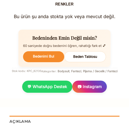
RENKLER
Bu ürün şu anda stokta yok veya mevcut değil.
Bedeninden Emin Değil misin?
60 saniyede doğru bedenini öğren, rahatlığı fark et 💕
Bedenimi Bul
Beden Tablosu
Bodysuit
Fantezi
Pijama / Gecelik / Fantezi
Stok kodu:
KPC_82135
Kategoriler:
,
,
💬 WhatsApp Destek
📷 Instagram
AÇIKLAMA