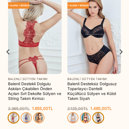
1 ALANA 1 BEDAVA
1 ALANA 1 BEDAVA
BALENLI SÜTYEN TAKIMI
BALENLI SÜTYEN TAKIMI
Balenli Destekli Dolgulu
Balenli Desteksiz Dolgusuz
Askıları Çıkabilen Önden
Toparlayıcı Dantelli
ve
Açılan Sırt Dekolte Sütyen ve
Küçültücü Sütyen ve Külot
String Takım Kırmızı
Takım Siyah
Orijinal
Şu
Orijinal
Şu
2.365,00
TL
1.655,00
TL
2.125,00
TL
1.485,00
TL
aki
fiyat:
andaki
fiyat:
andaki
t:
2.365,00TL.
fiyat:
2.125,00TL.
fiyat:
55,00TL.
1.655,00TL.
1.485,00