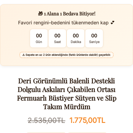
🎁 1 Alana 1 Bedava Bitiyor!
Favori rengini–bedenini tükenmeden kap 💕
00
00
00
00
Gün
Saat
Dakika
Saniye
⚠️
Sepete en az 2 ürün eklendiğinde (farklı ürünlerde olabilir) geçerlidir.
Deri Görünümlü Balenli Destekli
Dolgulu Askıları Çıkabilen Ortası
Fermuarlı Büstiyer Sütyen ve Slip
Takım Mürdüm
Orijinal
Şu
2.535,00
TL
1.775,00
TL
fiyat:
andaki