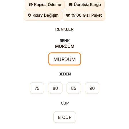
2.535,00TL.
fiyat:
💳 Kapıda Ödeme
🚚 Ücretsiz Kargo
1.775,00
🔄 Kolay Değişim
🕊️ %100 Gizli Paket
RENKLER
RENK
MÜRDÜM
MÜRDÜM
BEDEN
75
80
85
90
CUP
B CUP