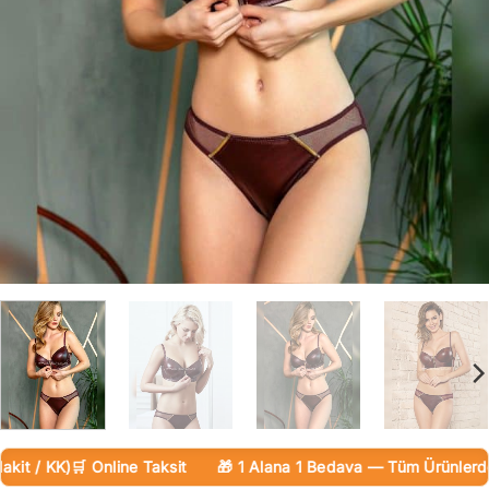
 / KK)
🛒 Online Taksit
🎁 1 Alana 1 Bedava — Tüm Ürünlerde
🚚