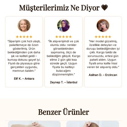
Müşterilerimiz Ne Diyor 💗
★★★★★
★★★★★
★★★★★
“Siparişim çok hızlı ulaştı,
“İlk alışverişimdi ve çok
“Her model güzelmiş,
paketlemeye de özen
olumlu oldu: renkler
özellikle detayları ve
gösterilmiş. Ürün
görseldekinden
duruşu beklediğimden iyi
beklediğimden çok daha
sapmamış, ölçü de
çıktı. Kargo takibi de
şık ve kaliteli geldi –
beklediğim gibiydi. Kargo
sorunsuzdu, ertesi gün
kumaşı dokusu gayet iyi.
elime 2 gün gibi kısa
paketi aldım. Uygun
Fiyatı da piyasaya göre
sürede geçti. Uygun
fiyatlı ama kalite hissi
gerçekten uygundu,
fiyata bu kaliteyi
veren bir alışveriş oldu.”
memnun kaldım.”
bulacağımı
düşünmemiştim.”
Aslıhan D. – Erzincan
Elif K. – Ankara
Zeynep T. – İstanbul
Benzer Ürünler