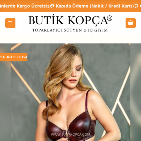
İçeriğe
rgo Ücretsiz
💳 Kapıda Ödeme (Nakit / Kredi Kartı)
🛒 Online Taks
atla
1 ALANA 1 BEDAVA