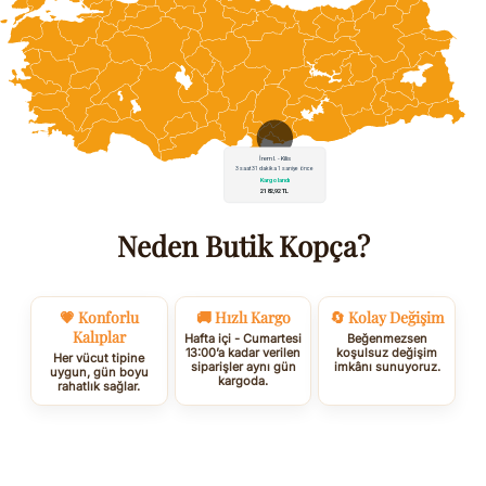
Neden Butik Kopça?
💗 Konforlu
🚚 Hızlı Kargo
🔄 Kolay Değişim
Kalıplar
Hafta içi - Cumartesi
Beğenmezsen
13:00’a kadar verilen
koşulsuz değişim
Her vücut tipine
siparişler aynı gün
imkânı sunuyoruz.
uygun, gün boyu
kargoda.
rahatlık sağlar.