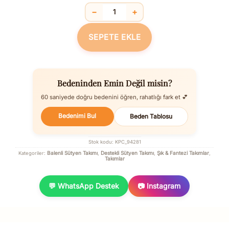
−
+
Deri Görünümlü Balenli Destekli Dolgu
SEPETE EKLE
Bedeninden Emin Değil misin?
60 saniyede doğru bedenini öğren, rahatlığı fark et 💕
Bedenimi Bul
Beden Tablosu
Stok kodu:
KPC_94281
Balenli Sütyen Takımı
Destekli Sütyen Takımı
Şık & Fantezi Takımlar
Kategoriler:
,
,
,
Takımlar
💬 WhatsApp Destek
📷 Instagram