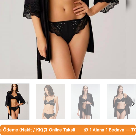
deme (Nakit / KK)
🛒 Online Taksit
🎁 1 Alana 1 Bedava — Tüm 