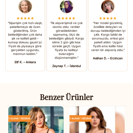
★★★★★
★★★★★
★★★★★
“Siparişim çok hızlı ulaştı,
“İlk alışverişimdi ve çok
“Her model güzelmiş,
paketlemeye de özen
olumlu oldu: renkler
özellikle detayları ve
gösterilmiş. Ürün
görseldekinden
duruşu beklediğimden iyi
beklediğimden çok daha
sapmamış, ölçü de
çıktı. Kargo takibi de
şık ve kaliteli geldi –
beklediğim gibiydi. Kargo
sorunsuzdu, ertesi gün
kumaşı dokusu gayet iyi.
elime 2 gün gibi kısa
paketi aldım. Uygun
Fiyatı da piyasaya göre
sürede geçti. Uygun
fiyatlı ama kalite hissi
gerçekten uygundu,
fiyata bu kaliteyi
veren bir alışveriş oldu.”
memnun kaldım.”
bulacağımı
düşünmemiştim.”
Aslıhan D. – Erzincan
Elif K. – Ankara
Zeynep T. – İstanbul
Benzer Ürünler
1 ALANA 1 BEDAVA
1 ALANA 1 BEDAVA