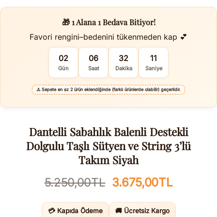
🎁 1 Alana 1 Bedava Bitiyor!
Favori rengini–bedenini tükenmeden kap 💕
02
06
32
10
Gün
Saat
Dakika
Saniye
⚠️
Sepete en az 2 ürün eklendiğinde (farklı ürünlerde olabilir) geçerlidir.
Dantelli Sabahlık Balenli Destekli
Dolgulu Taşlı Sütyen ve String 3’lü
Takım Siyah
Orijinal
Şu
5.250,00
TL
3.675,00
TL
fiyat:
andaki
5.250,00TL.
fiyat:
💳 Kapıda Ödeme
🚚 Ücretsiz Kargo