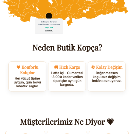
Neden Butik Kopça?
💗 Konforlu
🚚 Hızlı Kargo
🔄 Kolay Değişim
Kalıplar
Hafta içi - Cumartesi
Beğenmezsen
13:00’a kadar verilen
koşulsuz değişim
Her vücut tipine
siparişler aynı gün
imkânı sunuyoruz.
uygun, gün boyu
kargoda.
rahatlık sağlar.
Müşterilerimiz Ne Diyor 💗