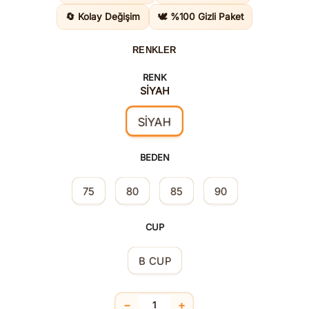
3.675,0
🔄 Kolay Değişim
🕊️ %100 Gizli Paket
RENKLER
RENK
SİYAH
SİYAH
BEDEN
75
80
85
90
CUP
B CUP
−
+