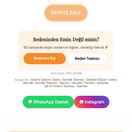
Dantelli Sabahlık Balenli Destekli Dolg
SEPETE EKLE
Bedeninden Emin Değil misin?
60 saniyede doğru bedenini öğren, rahatlığı fark et 💕
Bedenimi Bul
Beden Tablosu
Stok kodu:
KPC_95699
Balenli Sütyen Takımı
Dantelli Takımlar
Destekli Sütyen Takımı
Kategoriler:
,
,
,
Gecelik
Gecelik Takımları
Pijama / Gecelik / Fantezi
Sabahlık
,
,
,
,
Şık & Fantezi Takımlar
Takımlar
,
💬 WhatsApp Destek
📷 Instagram