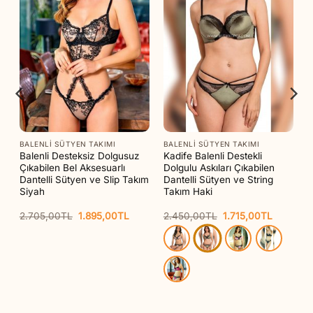
BALENLI SÜTYEN TAKIMI
BALENLI SÜTYEN TAKIMI
Balenli Desteksiz Dolgusuz
Kadife Balenli Destekli
Çıkabilen Bel Aksesuarlı
Dolgulu Askıları Çıkabilen
Dantelli Sütyen ve Slip Takım
Dantelli Sütyen ve String
Siyah
Takım Haki
Orijinal
Şu
Orijinal
Şu
2.705,00
TL
1.895,00
TL
2.450,00
TL
1.715,00
TL
aki
fiyat:
andaki
fiyat:
andaki
t:
2.705,00TL.
fiyat:
2.450,00TL.
fiyat:
15,00TL.
1.895,00TL.
1.715,00