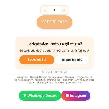
−
+
Balenli Desteksiz Dolgusuz Toparlayıc
SEPETE EKLE
Bedeninden Emin Değil misin?
60 saniyede doğru bedenini öğren, rahatlığı fark et 💕
Bedenimi Bul
Beden Tablosu
Stok kodu:
KPC_99740
Balenli
Dantelli Toparlayıcılar
Desteksiz (Doğal Form)
Kategoriler:
,
,
,
Günlük Kullanım
Küçültücü (Minimizer)
Süngersiz
Sütyen Modelleri
,
,
,
,
Toparlayıcı Sütyenler
Ultra Hafif / Nefes Alan
,
💬 WhatsApp Destek
📷 Instagram