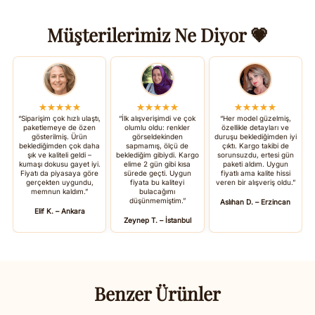
Müşterilerimiz Ne Diyor 💗
★★★★★
★★★★★
★★★★★
“Siparişim çok hızlı ulaştı,
“İlk alışverişimdi ve çok
“Her model güzelmiş,
paketlemeye de özen
olumlu oldu: renkler
özellikle detayları ve
gösterilmiş. Ürün
görseldekinden
duruşu beklediğimden iyi
beklediğimden çok daha
sapmamış, ölçü de
çıktı. Kargo takibi de
şık ve kaliteli geldi –
beklediğim gibiydi. Kargo
sorunsuzdu, ertesi gün
kumaşı dokusu gayet iyi.
elime 2 gün gibi kısa
paketi aldım. Uygun
Fiyatı da piyasaya göre
sürede geçti. Uygun
fiyatlı ama kalite hissi
gerçekten uygundu,
fiyata bu kaliteyi
veren bir alışveriş oldu.”
memnun kaldım.”
bulacağımı
düşünmemiştim.”
Aslıhan D. – Erzincan
Elif K. – Ankara
Zeynep T. – İstanbul
Benzer Ürünler