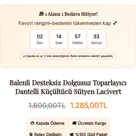
🎁 1 Alana 1 Bedava Bitiyor!
Favori rengini–bedenini tükenmeden kap 💕
02
14
57
32
Gün
Saat
Dakika
Saniye
⚠️
Sepete en az 2 ürün eklendiğinde (farklı ürünlerde olabilir) geçerlidir.
Balenli Desteksiz Dolgusuz Toparlayıcı
Dantelli Küçültücü Sütyen Lacivert
Orijinal
Şu
1.800,00
TL
1.285,00
TL
fiyat:
andaki
1.800,00TL.
fiyat:
💳 Kapıda Ödeme
🚚 Ücretsiz Kargo
1.285,00
🔄 Kolay Değişim
🕊️ %100 Gizli Paket