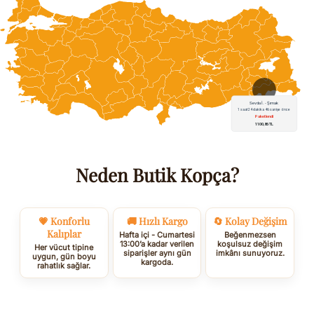
Neden Butik Kopça?
💗 Konforlu
🚚 Hızlı Kargo
🔄 Kolay Değişim
Kalıplar
Hafta içi - Cumartesi
Beğenmezsen
13:00’a kadar verilen
koşulsuz değişim
Her vücut tipine
siparişler aynı gün
imkânı sunuyoruz.
uygun, gün boyu
kargoda.
rahatlık sağlar.