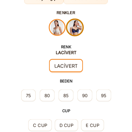
RENKLER
RENK
LACİVERT
LACİVERT
BEDEN
75
80
85
90
95
CUP
C CUP
D CUP
E CUP