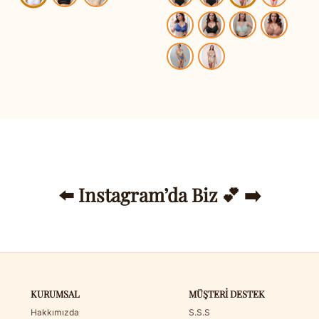
⬅️ Instagram’da Biz 💕 ➡️
KURUMSAL
MÜŞTERI DESTEK
Hakkımızda
S.S.S