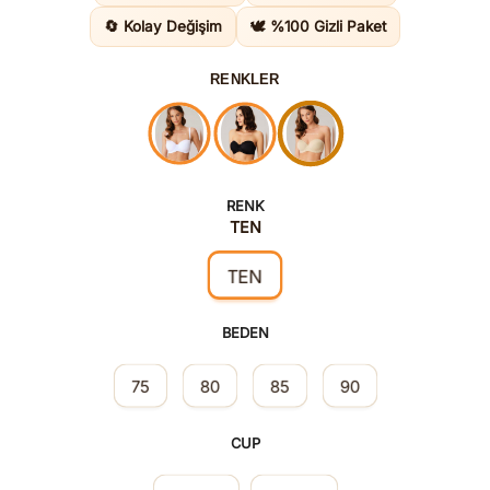
1.295,00
🔄 Kolay Değişim
🕊️ %100 Gizli Paket
RENKLER
RENK
TEN
TEN
BEDEN
75
80
85
90
CUP