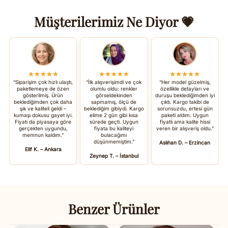
Müşterilerimiz Ne Diyor 💗
★★★★★
★★★★★
★★★★★
“Siparişim çok hızlı ulaştı,
“İlk alışverişimdi ve çok
“Her model güzelmiş,
paketlemeye de özen
olumlu oldu: renkler
özellikle detayları ve
gösterilmiş. Ürün
görseldekinden
duruşu beklediğimden iyi
beklediğimden çok daha
sapmamış, ölçü de
çıktı. Kargo takibi de
şık ve kaliteli geldi –
beklediğim gibiydi. Kargo
sorunsuzdu, ertesi gün
kumaşı dokusu gayet iyi.
elime 2 gün gibi kısa
paketi aldım. Uygun
Fiyatı da piyasaya göre
sürede geçti. Uygun
fiyatlı ama kalite hissi
gerçekten uygundu,
fiyata bu kaliteyi
veren bir alışveriş oldu.”
memnun kaldım.”
bulacağımı
düşünmemiştim.”
Aslıhan D. – Erzincan
Elif K. – Ankara
Zeynep T. – İstanbul
Benzer Ürünler