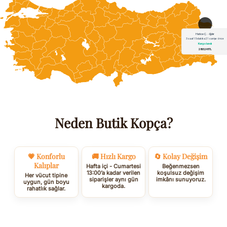
Neden Butik Kopça?
💗 Konforlu
🚚 Hızlı Kargo
🔄 Kolay Değişim
Kalıplar
Hafta içi - Cumartesi
Beğenmezsen
13:00’a kadar verilen
koşulsuz değişim
Her vücut tipine
siparişler aynı gün
imkânı sunuyoruz.
uygun, gün boyu
kargoda.
rahatlık sağlar.