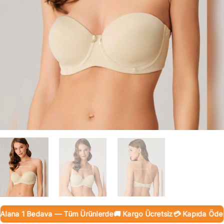
ana 1 Bedava — Tüm Ürünlerde
🚚 Kargo Ücretsiz
💳 Kapıda Ödeme (