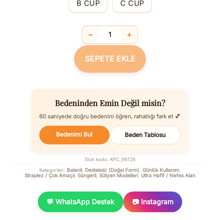
B CUP
C CUP
−
+
Balenli Desteksiz Dolgusuz Askısız St
SEPETE EKLE
Bedeninden Emin Değil misin?
60 saniyede doğru bedenini öğren, rahatlığı fark et 💕
Bedenimi Bul
Beden Tablosu
Stok kodu:
KPC_99726
Balenli
Desteksiz (Doğal Form)
Günlük Kullanım
Kategoriler:
,
,
,
Straplez / Çok Amaçlı
Süngerli
Sütyen Modelleri
Ultra Hafif / Nefes Alan
,
,
,
💬 WhatsApp Destek
📷 Instagram