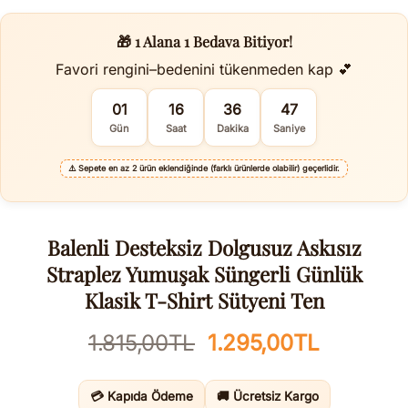
🎁 1 Alana 1 Bedava Bitiyor!
Favori rengini–bedenini tükenmeden kap 💕
01
16
36
46
Gün
Saat
Dakika
Saniye
⚠️
Sepete en az 2 ürün eklendiğinde (farklı ürünlerde olabilir) geçerlidir.
Balenli Desteksiz Dolgusuz Askısız
Straplez Yumuşak Süngerli Günlük
Klasik T-Shirt Sütyeni Ten
Orijinal
Şu
1.815,00
TL
1.295,00
TL
fiyat:
andaki
1.815,00TL.
fiyat:
💳 Kapıda Ödeme
🚚 Ücretsiz Kargo