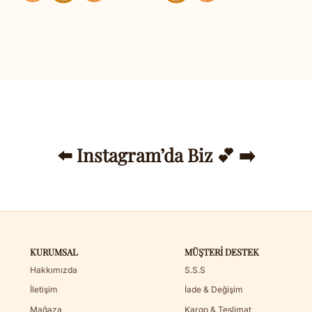
⬅️ Instagram’da Biz 💕 ➡️
KURUMSAL
MÜŞTERI DESTEK
Hakkımızda
S.S.S
İletişim
İade & Değişim
Mağaza
Kargo & Teslimat