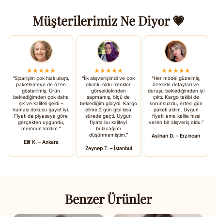
Müşterilerimiz Ne Diyor 💗
★★★★★
★★★★★
★★★★★
“Siparişim çok hızlı ulaştı,
“İlk alışverişimdi ve çok
“Her model güzelmiş,
paketlemeye de özen
olumlu oldu: renkler
özellikle detayları ve
gösterilmiş. Ürün
görseldekinden
duruşu beklediğimden iyi
beklediğimden çok daha
sapmamış, ölçü de
çıktı. Kargo takibi de
şık ve kaliteli geldi –
beklediğim gibiydi. Kargo
sorunsuzdu, ertesi gün
kumaşı dokusu gayet iyi.
elime 2 gün gibi kısa
paketi aldım. Uygun
Fiyatı da piyasaya göre
sürede geçti. Uygun
fiyatlı ama kalite hissi
gerçekten uygundu,
fiyata bu kaliteyi
veren bir alışveriş oldu.”
memnun kaldım.”
bulacağımı
düşünmemiştim.”
Aslıhan D. – Erzincan
Elif K. – Ankara
Zeynep T. – İstanbul
Benzer Ürünler