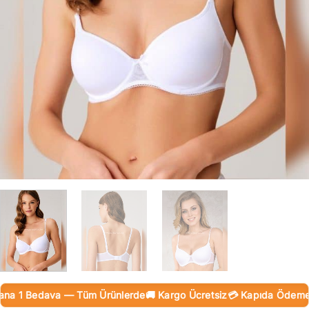
a 1 Bedava — Tüm Ürünlerde
🚚 Kargo Ücretsiz
💳 Kapıda Ödeme (Na