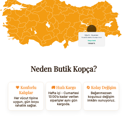
Neden Butik Kopça?
💗 Konforlu
🚚 Hızlı Kargo
🔄 Kolay Değişim
Kalıplar
Hafta içi - Cumartesi
Beğenmezsen
13:00’a kadar verilen
koşulsuz değişim
Her vücut tipine
siparişler aynı gün
imkânı sunuyoruz.
uygun, gün boyu
kargoda.
rahatlık sağlar.