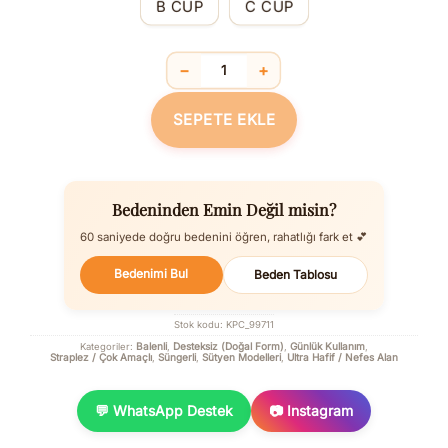
B CUP
C CUP
−
+
Balenli Desteksiz Dolgusuz Askıları Ç
SEPETE EKLE
Bedeninden Emin Değil misin?
60 saniyede doğru bedenini öğren, rahatlığı fark et 💕
Bedenimi Bul
Beden Tablosu
Stok kodu:
KPC_99711
Balenli
Desteksiz (Doğal Form)
Günlük Kullanım
Kategoriler:
,
,
,
Straplez / Çok Amaçlı
Süngerli
Sütyen Modelleri
Ultra Hafif / Nefes Alan
,
,
,
💬 WhatsApp Destek
📷 Instagram