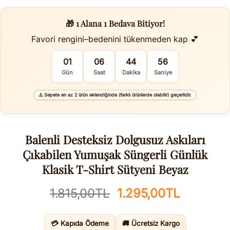
🎁 1 Alana 1 Bedava Bitiyor!
Favori rengini–bedenini tükenmeden kap 💕
01
06
44
55
Gün
Saat
Dakika
Saniye
⚠️
Sepete en az 2 ürün eklendiğinde (farklı ürünlerde olabilir) geçerlidir.
Balenli Desteksiz Dolgusuz Askıları
Çıkabilen Yumuşak Süngerli Günlük
Klasik T-Shirt Sütyeni Beyaz
Orijinal
Şu
1.815,00
TL
1.295,00
TL
fiyat:
andaki
1.815,00TL.
fiyat:
💳 Kapıda Ödeme
🚚 Ücretsiz Kargo