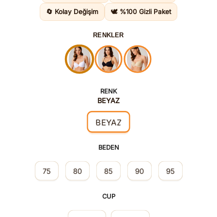
1.295,00
🔄 Kolay Değişim
🕊️ %100 Gizli Paket
RENKLER
RENK
BEYAZ
BEYAZ
BEDEN
75
80
85
90
95
CUP