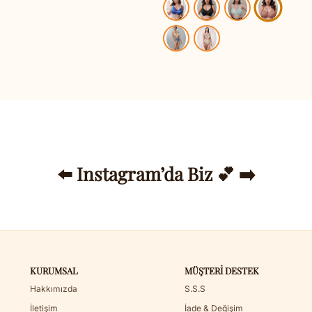
⬅️ Instagram’da Biz 💕 ➡️
KURUMSAL
MÜŞTERI DESTEK
Hakkımızda
S.S.S
İletişim
İade & Değişim