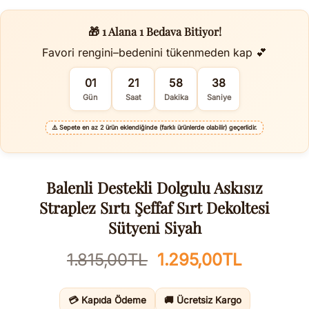
🎁 1 Alana 1 Bedava Bitiyor!
Favori rengini–bedenini tükenmeden kap 💕
01
21
58
38
Gün
Saat
Dakika
Saniye
⚠️
Sepete en az 2 ürün eklendiğinde (farklı ürünlerde olabilir) geçerlidir.
Balenli Destekli Dolgulu Askısız
Straplez Sırtı Şeffaf Sırt Dekoltesi
Sütyeni Siyah
Orijinal
Şu
1.815,00
TL
1.295,00
TL
fiyat:
andaki
1.815,00TL.
fiyat:
💳 Kapıda Ödeme
🚚 Ücretsiz Kargo