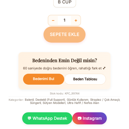
B CUP
−
+
Balenli Destekli Dolgulu Askısız Straple
SEPETE EKLE
Bedeninden Emin Değil misin?
60 saniyede doğru bedenini öğren, rahatlığı fark et 💕
Bedenimi Bul
Beden Tablosu
Stok kodu:
KPC_99744
Balenli
Destekli (Full Support)
Günlük Kullanım
Straplez / Çok Amaçlı
Kategoriler:
,
,
,
,
Süngerli
Sütyen Modelleri
Ultra Hafif / Nefes Alan
,
,
💬 WhatsApp Destek
📷 Instagram