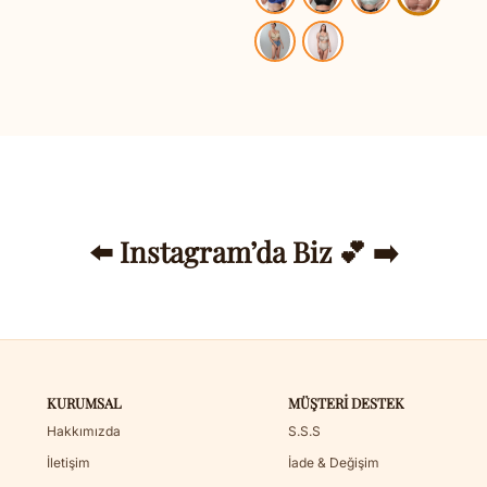
⬅️ Instagram’da Biz 💕 ➡️
KURUMSAL
MÜŞTERI DESTEK
Hakkımızda
S.S.S
İletişim
İade & Değişim