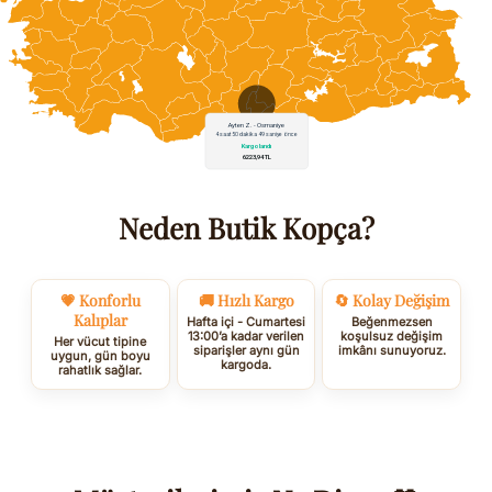
Neden Butik Kopça?
💗 Konforlu
🚚 Hızlı Kargo
🔄 Kolay Değişim
Kalıplar
Hafta içi - Cumartesi
Beğenmezsen
13:00’a kadar verilen
koşulsuz değişim
Her vücut tipine
siparişler aynı gün
imkânı sunuyoruz.
uygun, gün boyu
kargoda.
rahatlık sağlar.