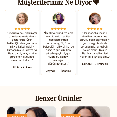
Müşterilerimiz Ne Diyor 💗
★★★★★
★★★★★
★★★★★
“Siparişim çok hızlı ulaştı,
“İlk alışverişimdi ve çok
“Her model güzelmiş,
paketlemeye de özen
olumlu oldu: renkler
özellikle detayları ve
gösterilmiş. Ürün
görseldekinden
duruşu beklediğimden iyi
beklediğimden çok daha
sapmamış, ölçü de
çıktı. Kargo takibi de
şık ve kaliteli geldi –
beklediğim gibiydi. Kargo
sorunsuzdu, ertesi gün
kumaşı dokusu gayet iyi.
elime 2 gün gibi kısa
paketi aldım. Uygun
Fiyatı da piyasaya göre
sürede geçti. Uygun
fiyatlı ama kalite hissi
gerçekten uygundu,
fiyata bu kaliteyi
veren bir alışveriş oldu.”
memnun kaldım.”
bulacağımı
düşünmemiştim.”
Aslıhan D. – Erzincan
Elif K. – Ankara
Zeynep T. – İstanbul
Benzer Ürünler
1 ALANA 1 BEDAVA
1 ALANA 1 BEDAVA