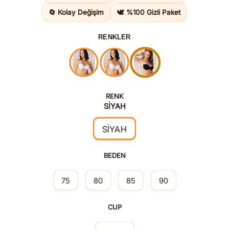
1.295,00
🔄 Kolay Değişim
🕊️ %100 Gizli Paket
RENKLER
RENK
SİYAH
SİYAH
BEDEN
75
80
85
90
CUP