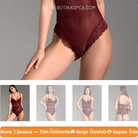
lana 1 Bedava — Tüm Ürünlerde
🚚 Kargo Ücretsiz
💳 Kapıda Ödeme 