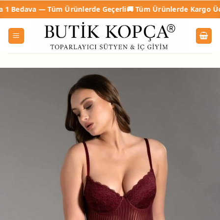
İçeriğe
dava — Tüm Ürünlerde Geçerli
🚚 Tüm Ürünlerde Kargo Ücretsiz

atla