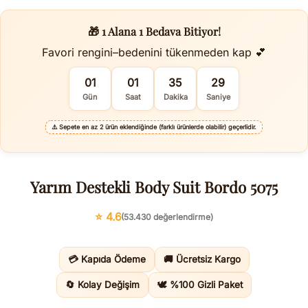
🎁 1 Alana 1 Bedava Bitiyor!
Favori rengini–bedenini tükenmeden kap 💕
01
01
35
28
Gün
Saat
Dakika
Saniye
⚠️
Sepete en az 2 ürün eklendiğinde (farklı ürünlerde olabilir) geçerlidir.
Yarım Destekli Body Suit Bordo 5075
⭐ 4.6
(53.430 değerlendirme)
💳 Kapıda Ödeme
🚚 Ücretsiz Kargo
🔄 Kolay Değişim
🕊️ %100 Gizli Paket