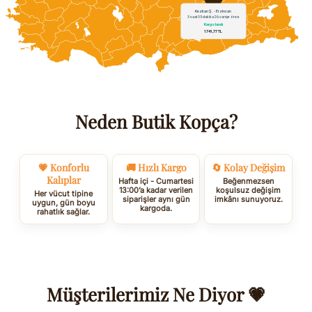
Neden Butik Kopça?
💗 Konforlu
🚚 Hızlı Kargo
🔄 Kolay Değişim
Kalıplar
Hafta içi - Cumartesi
Beğenmezsen
13:00’a kadar verilen
koşulsuz değişim
Her vücut tipine
siparişler aynı gün
imkânı sunuyoruz.
uygun, gün boyu
kargoda.
rahatlık sağlar.
Müşterilerimiz Ne Diyor 💗