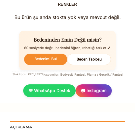
RENKLER
Bu ürün şu anda stokta yok veya mevcut değil.
Bedeninden Emin Değil misin?
60 saniyede doğru bedenini öğren, rahatlığı fark et 💕
Bedenimi Bul
Beden Tablosu
Bodysuit
Fantezi
Pijama / Gecelik / Fantezi
Stok kodu:
KPC_43972
Kategoriler:
,
,
💬 WhatsApp Destek
📷 Instagram
AÇIKLAMA