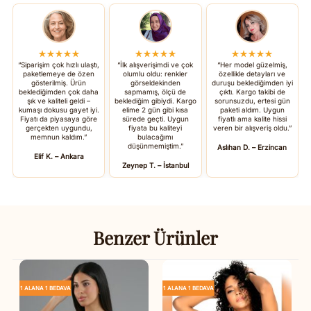
★★★★★
★★★★★
★★★★★
“Siparişim çok hızlı ulaştı,
“İlk alışverişimdi ve çok
“Her model güzelmiş,
paketlemeye de özen
olumlu oldu: renkler
özellikle detayları ve
gösterilmiş. Ürün
görseldekinden
duruşu beklediğimden iyi
beklediğimden çok daha
sapmamış, ölçü de
çıktı. Kargo takibi de
şık ve kaliteli geldi –
beklediğim gibiydi. Kargo
sorunsuzdu, ertesi gün
kumaşı dokusu gayet iyi.
elime 2 gün gibi kısa
paketi aldım. Uygun
Fiyatı da piyasaya göre
sürede geçti. Uygun
fiyatlı ama kalite hissi
gerçekten uygundu,
fiyata bu kaliteyi
veren bir alışveriş oldu.”
memnun kaldım.”
bulacağımı
düşünmemiştim.”
Aslıhan D. – Erzincan
Elif K. – Ankara
Zeynep T. – İstanbul
Benzer Ürünler
1 ALANA 1 BEDAVA
1 ALANA 1 BEDAVA