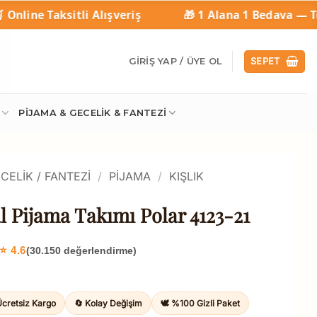
ışveriş
🎁 1 Alana 1 Bedava — Tüm Ürünlerde Geçe
GIRIŞ YAP / ÜYE OL
SEPET
PIJAMA & GECELIK & FANTEZI
CELIK / FANTEZI
/
PIJAMA
/
KIŞLIK
l Pijama Takımı Polar 4123-21
⭐ 4.6
(30.150 değerlendirme)
Ücretsiz Kargo
🔄 Kolay Değişim
🕊️ %100 Gizli Paket