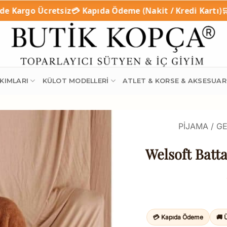
💳 Kapıda Ödeme (Nakit / Kredi Kartı)
🛒 Online Taksitli Al
KIMLARI
KÜLOT MODELLERI
ATLET & KORSE & AKSESUAR
PIJAMA / GE
Welsoft Batta
💳 Kapıda Ödeme
🚚 