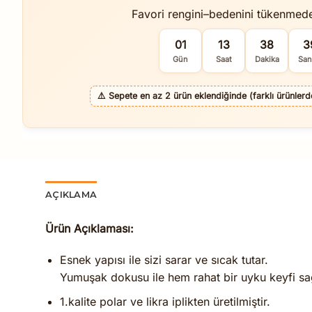
Favori rengini–bedenini tükenmed
01
13
38
3
Gün
Saat
Dakika
San
⚠️
Sepete en az 2 ürün eklendiğinde (farklı ürünlerde 
AÇIKLAMA
Ürün Açıklaması:
Esnek yapısı ile sizi sarar ve sıcak tutar.
Yumuşak dokusu ile hem rahat bir uyku keyfi sağla
1.kalite polar ve likra iplikten üretilmiştir.