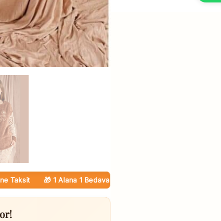
sit
🎁 1 Alana 1 Bedava — Tüm Ürünlerde
🚚 Kargo Ücretsiz
💳 
or!