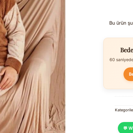
Bu ürün şu
Bede
60 saniyede 
B
Kategoril
💬 W