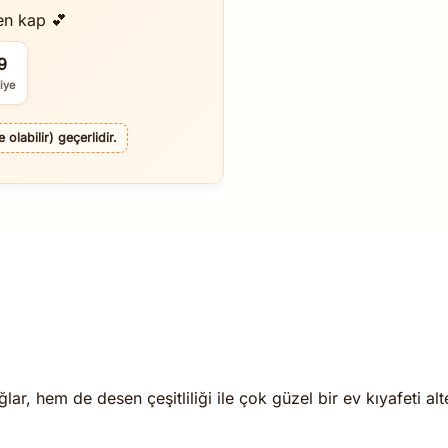
en kap 💕
7
iye
olabilir) geçerlidir.
r, hem de desen çeşitliliği ile çok güzel bir ev kıyafeti alte