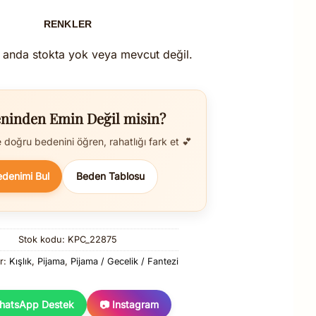
RENKLER
 anda stokta yok veya mevcut değil.
ninden Emin Değil misin?
doğru bedenini öğren, rahatlığı fark et 💕
edenimi Bul
Beden Tablosu
Stok kodu:
KPC_22875
er:
Kışlık
,
Pijama
,
Pijama / Gecelik / Fantezi
hatsApp Destek
📷 Instagram