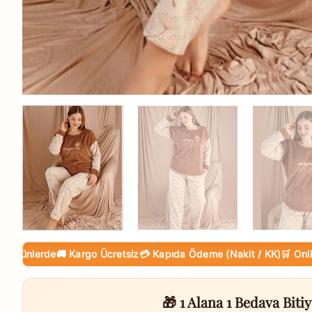
nlerde
🚚 Kargo Ücretsiz
💳 Kapıda Ödeme (Nakit / KK)
🛒 Online Tak
🎁 1 Alana 1 Bedava Bitiy