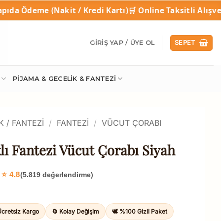
kit / Kredi Kartı)
🛒 Online Taksitli Alışveriş
🎁 1
GIRIŞ YAP / ÜYE OL
SEPET
PIJAMA & GECELIK & FANTEZI
K / FANTEZI
/
FANTEZI
/
VÜCUT ÇORABI
lı Fantezi Vücut Çorabı Siyah
⭐ 4.8
(5.819 değerlendirme)
Ücretsiz Kargo
🔄 Kolay Değişim
🕊️ %100 Gizli Paket