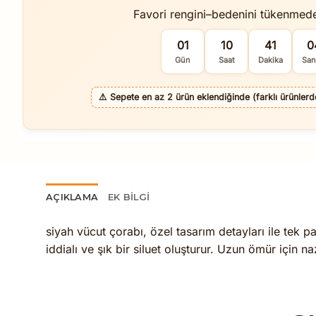
Favori rengini–bedenini tükenmed
01
10
41
0
Gün
Saat
Dakika
San
⚠️
Sepete en az 2 ürün eklendiğinde (farklı ürünlerde 
AÇIKLAMA
EK BILGI
siyah vücut çorabı, özel tasarım detayları ile tek 
iddialı ve şık bir siluet oluşturur. Uzun ömür için 