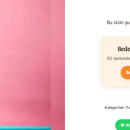
Bu ürün şu
Bede
60 saniyede 
B
Kategoriler:
Fa
💬 W