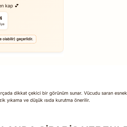
en kap 💕
3
iye
olabilir) geçerlidir.
parçada dikkat çekici bir görünüm sunar. Vücudu saran esnek 
nazik yıkama ve düşük ısıda kurutma önerilir.