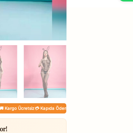
rgo Ücretsiz
💳 Kapıda Ödeme (Nakit / KK)
🛒 Online Taksit
or!