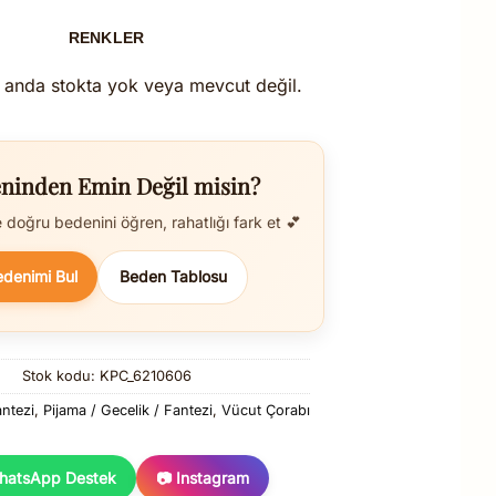
RENKLER
 anda stokta yok veya mevcut değil.
ninden Emin Değil misin?
doğru bedenini öğren, rahatlığı fark et 💕
edenimi Bul
Beden Tablosu
Stok kodu:
KPC_6210606
ntezi
,
Pijama / Gecelik / Fantezi
,
Vücut Çorabı
hatsApp Destek
📷 Instagram