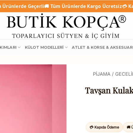
erli
🚚 Tüm Ürünlerde Kargo Ücretsiz
💳 Kapıda Ödeme (Na
KIMLARI
KÜLOT MODELLERI
ATLET & KORSE & AKSESUAR
PIJAMA / GECELI
Tavşan Kulak
💳 Kapıda Ödeme
🚚 