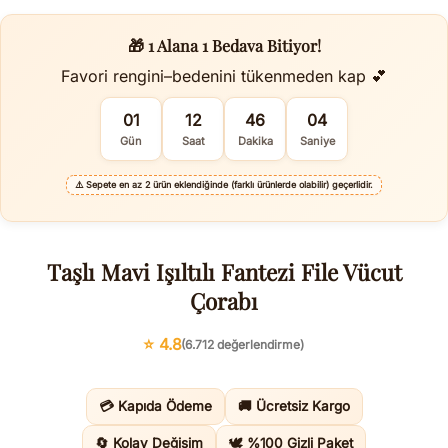
🎁 1 Alana 1 Bedava Bitiyor!
Favori rengini–bedenini tükenmeden kap 💕
01
12
46
03
Gün
Saat
Dakika
Saniye
⚠️
Sepete en az 2 ürün eklendiğinde (farklı ürünlerde olabilir) geçerlidir.
Taşlı Mavi Işıltılı Fantezi File Vücut
Çorabı
⭐ 4.8
(6.712 değerlendirme)
💳 Kapıda Ödeme
🚚 Ücretsiz Kargo
🔄 Kolay Değişim
🕊️ %100 Gizli Paket