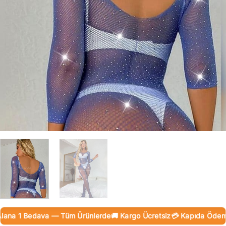
ana 1 Bedava — Tüm Ürünlerde
🚚 Kargo Ücretsiz
💳 Kapıda Ödeme (