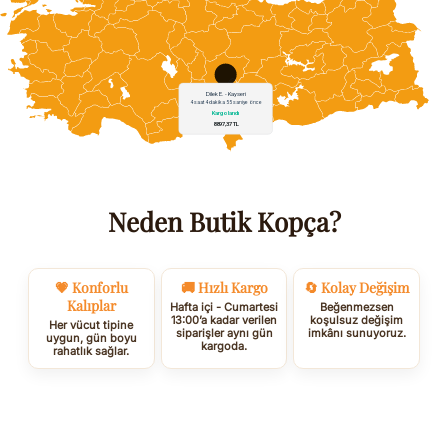
Neden Butik Kopça?
💗 Konforlu
🚚 Hızlı Kargo
🔄 Kolay Değişim
Kalıplar
Hafta içi - Cumartesi
Beğenmezsen
13:00’a kadar verilen
koşulsuz değişim
Her vücut tipine
siparişler aynı gün
imkânı sunuyoruz.
uygun, gün boyu
kargoda.
rahatlık sağlar.