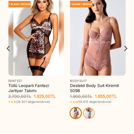
1 ALANA 1 BEDAVA
1 ALANA 1 BEDAVA
FANTEZI
BODYSUIT
Tüllü Leoparlı Fantezi
Destekli Body Suit Kiremit
Jartiyer Takımı
5098
Orijinal
Şu
Orijinal
Şu
2.700,00
TL
1.825,00
TL
1.900,00
TL
1.655,00
TL
aki
fiyat:
andaki
fiyat:
andaki
(28.901 değerlendirme)
(59.615 değerlendirme)
⭐ 4.6
⭐ 4.6
t:
2.700,00TL.
fiyat:
1.900,00TL.
fiyat:
85,00TL.
1.825,00TL.
1.655,00