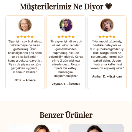
Müşterilerimiz Ne Diyor 💗
★★★★★
★★★★★
★★★★★
“Siparişim çok hızlı ulaştı,
“İlk alışverişimdi ve çok
“Her model güzelmiş,
paketlemeye de özen
olumlu oldu: renkler
özellikle detayları ve
gösterilmiş. Ürün
görseldekinden
duruşu beklediğimden iyi
beklediğimden çok daha
sapmamış, ölçü de
çıktı. Kargo takibi de
şık ve kaliteli geldi –
beklediğim gibiydi. Kargo
sorunsuzdu, ertesi gün
kumaşı dokusu gayet iyi.
elime 2 gün gibi kısa
paketi aldım. Uygun
Fiyatı da piyasaya göre
sürede geçti. Uygun
fiyatlı ama kalite hissi
gerçekten uygundu,
fiyata bu kaliteyi
veren bir alışveriş oldu.”
memnun kaldım.”
bulacağımı
düşünmemiştim.”
Aslıhan D. – Erzincan
Elif K. – Ankara
Zeynep T. – İstanbul
Benzer Ürünler