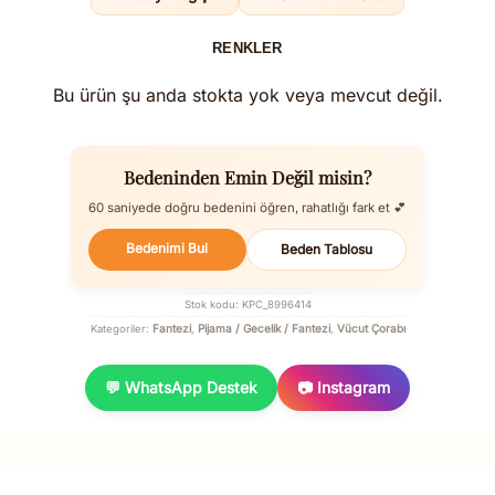
RENKLER
Bu ürün şu anda stokta yok veya mevcut değil.
Bedeninden Emin Değil misin?
60 saniyede doğru bedenini öğren, rahatlığı fark et 💕
Bedenimi Bul
Beden Tablosu
Stok kodu:
KPC_8996414
Fantezi
Pijama / Gecelik / Fantezi
Vücut Çorabı
Kategoriler:
,
,
💬 WhatsApp Destek
📷 Instagram