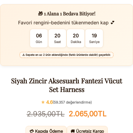
🎁 1 Alana 1 Bedava Bitiyor!
Favori rengini–bedenini tükenmeden kap 💕
06
20
20
19
Gün
Saat
Dakika
Saniye
⚠️
Sepete en az 2 ürün eklendiğinde (farklı ürünlerde olabilir) geçerlidir.
Siyah Zincir Aksesuarlı Fantezi Vücut
Set Harness
⭐ 4.6
(59.357 değerlendirme)
Orijinal
Şu
2.935,00
TL
2.065,00
TL
fiyat:
andaki
2.935,00TL.
fiyat:
💳 Kapıda Ödeme
🚚 Ücretsiz Kargo