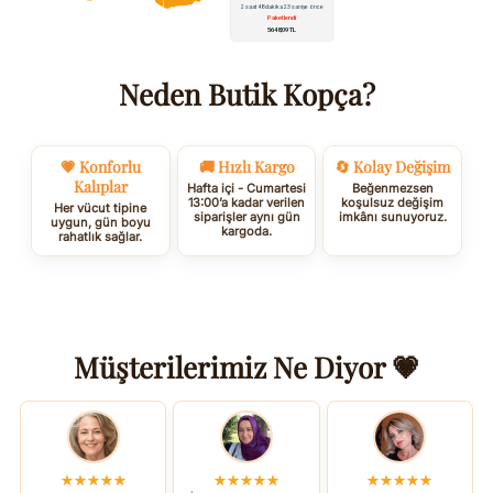
Neden Butik Kopça?
💗 Konforlu
🚚 Hızlı Kargo
🔄 Kolay Değişim
Kalıplar
Hafta içi - Cumartesi
Beğenmezsen
13:00’a kadar verilen
koşulsuz değişim
Her vücut tipine
siparişler aynı gün
imkânı sunuyoruz.
uygun, gün boyu
kargoda.
rahatlık sağlar.
Müşterilerimiz Ne Diyor 💗
★★★★★
★★★★★
★★★★★