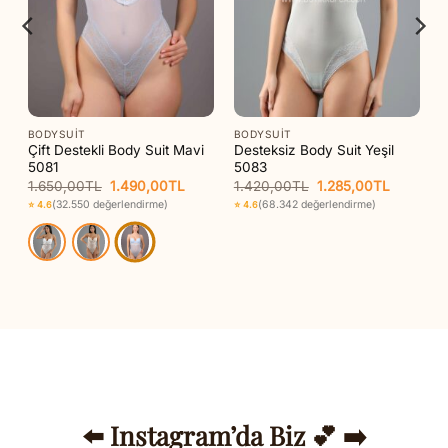
BODYSUIT
BODYSUIT
Çift Destekli Body Suit Mavi
Desteksiz Body Suit Yeşil
5081
5083
Orijinal
Şu
Orijinal
Şu
1.650,00
TL
1.490,00
TL
1.420,00
TL
1.285,00
TL
aki
fiyat:
andaki
fiyat:
andaki
(32.550 değerlendirme)
(68.342 değerlendirme)
⭐ 4.6
⭐ 4.6
t:
1.650,00TL.
fiyat:
1.420,00TL.
fiyat:
55,00TL.
1.490,00TL.
1.285,00
⬅️ Instagram’da Biz 💕 ➡️