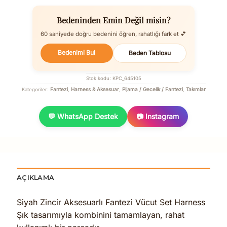
Bedeninden Emin Değil misin?
60 saniyede doğru bedenini öğren, rahatlığı fark et 💕
Bedenimi Bul
Beden Tablosu
Stok kodu:
KPC_645105
Fantezi
Harness & Aksesuar
Pijama / Gecelik / Fantezi
Takımlar
Kategoriler:
,
,
,
💬 WhatsApp Destek
📷 Instagram
AÇIKLAMA
Siyah Zincir Aksesuarlı Fantezi Vücut Set Harness
Şık tasarımıyla kombinini tamamlayan, rahat