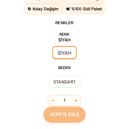
2.065,0
🔄 Kolay Değişim
🕊️ %100 Gizli Paket
RENKLER
RENK
SİYAH
SİYAH
BEDEN
STANDART
−
+
Siyah Zincir Aksesuarlı Fantezi Vücut
SEPETE EKLE