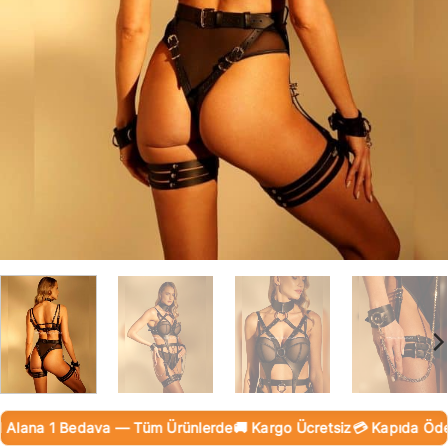
Alana 1 Bedava — Tüm Ürünlerde
🚚 Kargo Ücretsiz
💳 Kapıda Ödeme