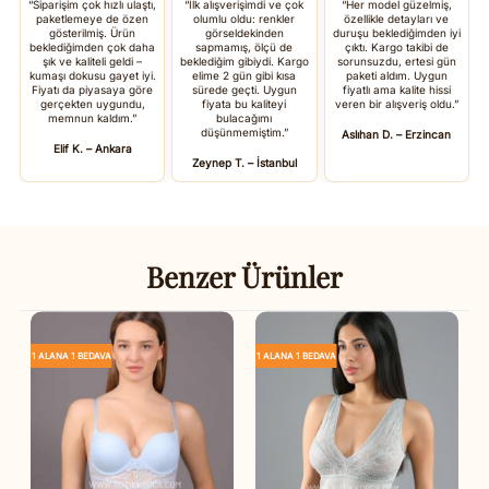
“Siparişim çok hızlı ulaştı,
“İlk alışverişimdi ve çok
“Her model güzelmiş,
paketlemeye de özen
olumlu oldu: renkler
özellikle detayları ve
gösterilmiş. Ürün
görseldekinden
duruşu beklediğimden iyi
beklediğimden çok daha
sapmamış, ölçü de
çıktı. Kargo takibi de
şık ve kaliteli geldi –
beklediğim gibiydi. Kargo
sorunsuzdu, ertesi gün
kumaşı dokusu gayet iyi.
elime 2 gün gibi kısa
paketi aldım. Uygun
Fiyatı da piyasaya göre
sürede geçti. Uygun
fiyatlı ama kalite hissi
gerçekten uygundu,
fiyata bu kaliteyi
veren bir alışveriş oldu.”
memnun kaldım.”
bulacağımı
düşünmemiştim.”
Aslıhan D. – Erzincan
Elif K. – Ankara
Zeynep T. – İstanbul
Benzer Ürünler
1 ALANA 1 BEDAVA
1 ALANA 1 BEDAVA