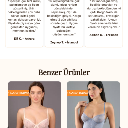
“Siparişim çok hızlı ulaştı,
“İlk alışverişimdi ve çok
“Her model güzelmiş,
paketlemeye de özen
olumlu oldu: renkler
özellikle detayları ve
gösterilmiş. Ürün
görseldekinden
duruşu beklediğimden iyi
beklediğimden çok daha
sapmamış, ölçü de
çıktı. Kargo takibi de
şık ve kaliteli geldi –
beklediğim gibiydi. Kargo
sorunsuzdu, ertesi gün
kumaşı dokusu gayet iyi.
elime 2 gün gibi kısa
paketi aldım. Uygun
Fiyatı da piyasaya göre
sürede geçti. Uygun
fiyatlı ama kalite hissi
gerçekten uygundu,
fiyata bu kaliteyi
veren bir alışveriş oldu.”
memnun kaldım.”
bulacağımı
düşünmemiştim.”
Aslıhan D. – Erzincan
Elif K. – Ankara
Zeynep T. – İstanbul
Benzer Ürünler
1 ALANA 1 BEDAVA
1 ALANA 1 BEDAVA