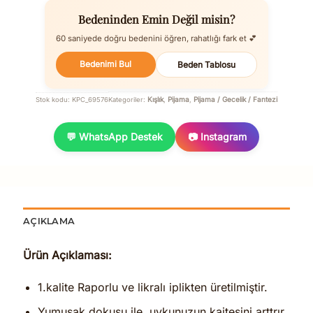
Bedeninden Emin Değil misin?
60 saniyede doğru bedenini öğren, rahatlığı fark et 💕
Bedenimi Bul
Beden Tablosu
Kışlık
Pijama
Pijama / Gecelik / Fantezi
Stok kodu:
KPC_69576
Kategoriler:
,
,
💬 WhatsApp Destek
📷 Instagram
AÇIKLAMA
Ürün Açıklaması:
1.kalite Raporlu ve likralı iplikten üretilmiştir.
Yumuşak dokusu ile uykunuzun kaitesini arttrır.