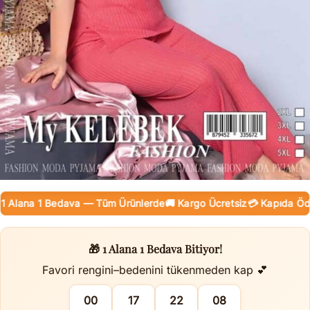
Alana 1 Bedava — Tüm Ürünlerde
🚚 Kargo Ücretsiz
💳 Kapıda Ödeme
🎁 1 Alana 1 Bedava Bitiyor!
Favori rengini–bedenini tükenmeden kap 💕
00
17
22
08