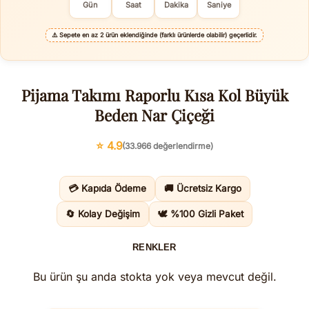
Gün
Saat
Dakika
Saniye
⚠️
Sepete en az 2 ürün eklendiğinde (farklı ürünlerde olabilir) geçerlidir.
Pijama Takımı Raporlu Kısa Kol Büyük
Beden Nar Çiçeği
⭐ 4.9
(33.966 değerlendirme)
💳 Kapıda Ödeme
🚚 Ücretsiz Kargo
🔄 Kolay Değişim
🕊️ %100 Gizli Paket
RENKLER
Bu ürün şu anda stokta yok veya mevcut değil.