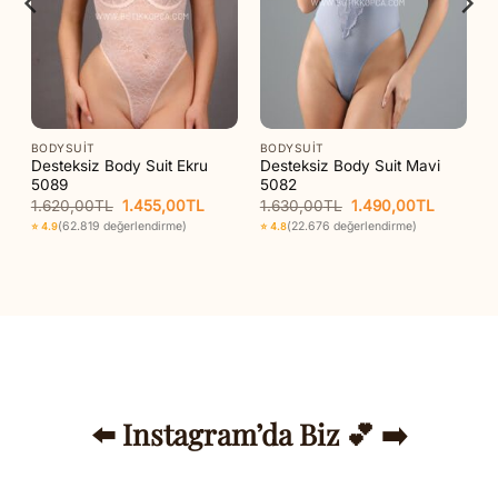
BODYSUIT
BODYSUIT
Desteksiz Body Suit Ekru
Desteksiz Body Suit Mavi
5089
5082
Orijinal
Şu
Orijinal
Şu
1.620,00
TL
1.455,00
TL
1.630,00
TL
1.490,00
TL
aki
fiyat:
andaki
fiyat:
andaki
(62.819 değerlendirme)
(22.676 değerlendirme)
⭐ 4.9
⭐ 4.8
t:
1.620,00TL.
fiyat:
1.630,00TL.
fiyat:
40,00TL.
1.455,00TL.
1.490,00
⬅️ Instagram’da Biz 💕 ➡️