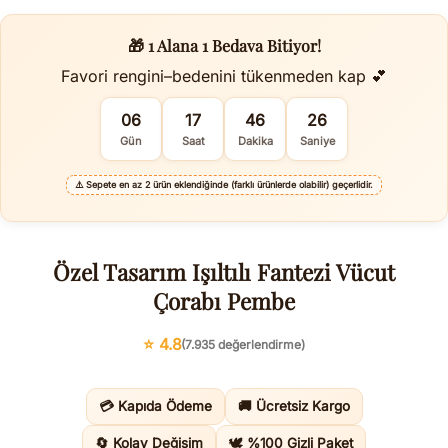
🎁 1 Alana 1 Bedava Bitiyor!
Favori rengini–bedenini tükenmeden kap 💕
06
17
46
25
Gün
Saat
Dakika
Saniye
⚠️
Sepete en az 2 ürün eklendiğinde (farklı ürünlerde olabilir) geçerlidir.
Özel Tasarım Işıltılı Fantezi Vücut
Çorabı Pembe
⭐ 4.8
(7.935 değerlendirme)
💳 Kapıda Ödeme
🚚 Ücretsiz Kargo
🔄 Kolay Değişim
🕊️ %100 Gizli Paket