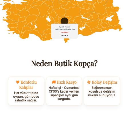
Neden Butik Kopça?
💗 Konforlu
🚚 Hızlı Kargo
🔄 Kolay Değişim
Kalıplar
Hafta içi - Cumartesi
Beğenmezsen
13:00’a kadar verilen
koşulsuz değişim
Her vücut tipine
siparişler aynı gün
imkânı sunuyoruz.
uygun, gün boyu
kargoda.
rahatlık sağlar.