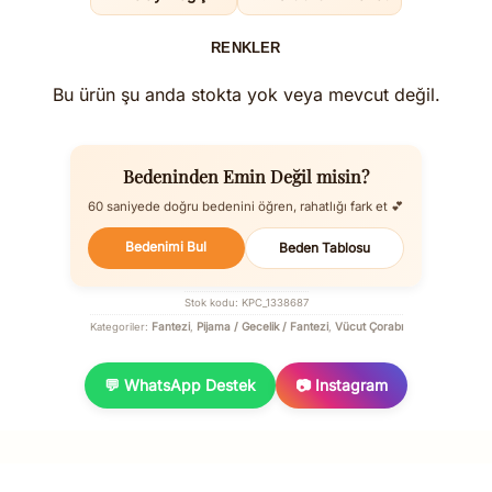
RENKLER
Bu ürün şu anda stokta yok veya mevcut değil.
Bedeninden Emin Değil misin?
60 saniyede doğru bedenini öğren, rahatlığı fark et 💕
Bedenimi Bul
Beden Tablosu
Stok kodu:
KPC_1338687
Fantezi
Pijama / Gecelik / Fantezi
Vücut Çorabı
Kategoriler:
,
,
💬 WhatsApp Destek
📷 Instagram