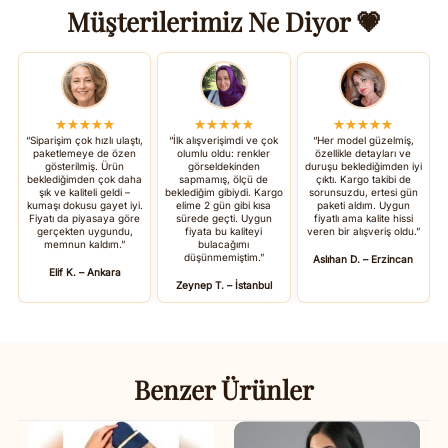
Müşterilerimiz Ne Diyor 💗
★★★★★
★★★★★
★★★★★
“Siparişim çok hızlı ulaştı,
“İlk alışverişimdi ve çok
“Her model güzelmiş,
paketlemeye de özen
olumlu oldu: renkler
özellikle detayları ve
gösterilmiş. Ürün
görseldekinden
duruşu beklediğimden iyi
beklediğimden çok daha
sapmamış, ölçü de
çıktı. Kargo takibi de
şık ve kaliteli geldi –
beklediğim gibiydi. Kargo
sorunsuzdu, ertesi gün
kumaşı dokusu gayet iyi.
elime 2 gün gibi kısa
paketi aldım. Uygun
Fiyatı da piyasaya göre
sürede geçti. Uygun
fiyatlı ama kalite hissi
gerçekten uygundu,
fiyata bu kaliteyi
veren bir alışveriş oldu.”
memnun kaldım.”
bulacağımı
düşünmemiştim.”
Aslıhan D. – Erzincan
Elif K. – Ankara
Zeynep T. – İstanbul
Benzer Ürünler