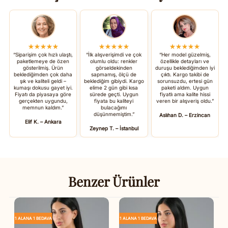
★★★★★
★★★★★
★★★★★
“Siparişim çok hızlı ulaştı,
“İlk alışverişimdi ve çok
“Her model güzelmiş,
paketlemeye de özen
olumlu oldu: renkler
özellikle detayları ve
gösterilmiş. Ürün
görseldekinden
duruşu beklediğimden iyi
beklediğimden çok daha
sapmamış, ölçü de
çıktı. Kargo takibi de
şık ve kaliteli geldi –
beklediğim gibiydi. Kargo
sorunsuzdu, ertesi gün
kumaşı dokusu gayet iyi.
elime 2 gün gibi kısa
paketi aldım. Uygun
Fiyatı da piyasaya göre
sürede geçti. Uygun
fiyatlı ama kalite hissi
gerçekten uygundu,
fiyata bu kaliteyi
veren bir alışveriş oldu.”
memnun kaldım.”
bulacağımı
düşünmemiştim.”
Aslıhan D. – Erzincan
Elif K. – Ankara
Zeynep T. – İstanbul
Benzer Ürünler
1 ALANA 1 BEDAVA
1 ALANA 1 BEDAVA