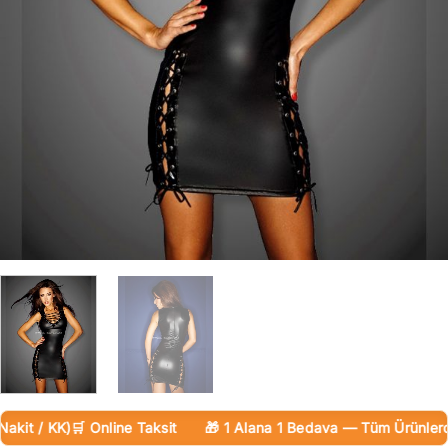
it / KK)
🛒 Online Taksit
🎁 1 Alana 1 Bedava — Tüm Ürünlerde