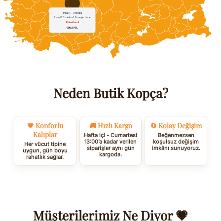
Neden Butik Kopça?
💗 Konforlu
🚚 Hızlı Kargo
🔄 Kolay Değişim
Kalıplar
Hafta içi - Cumartesi
Beğenmezsen
13:00’a kadar verilen
koşulsuz değişim
Her vücut tipine
siparişler aynı gün
imkânı sunuyoruz.
uygun, gün boyu
kargoda.
rahatlık sağlar.
Müşterilerimiz Ne Diyor 💗