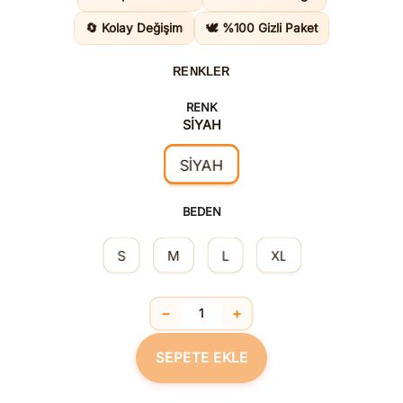
2.535,0
🔄 Kolay Değişim
🕊️ %100 Gizli Paket
RENKLER
RENK
SİYAH
SİYAH
BEDEN
S
M
L
XL
−
+
Modern Tarz Dikkat Çekici Siyah Gecel
SEPETE EKLE