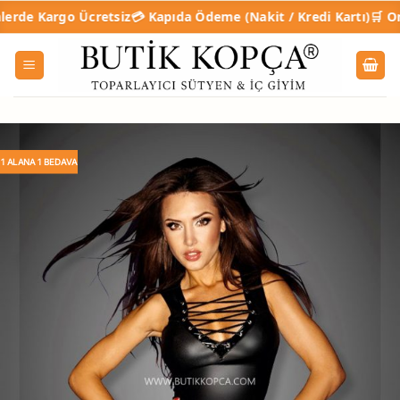
İçeriğe
argo Ücretsiz
💳 Kapıda Ödeme (Nakit / Kredi Kartı)
🛒 Online Ta
atla
1 ALANA 1 BEDAVA