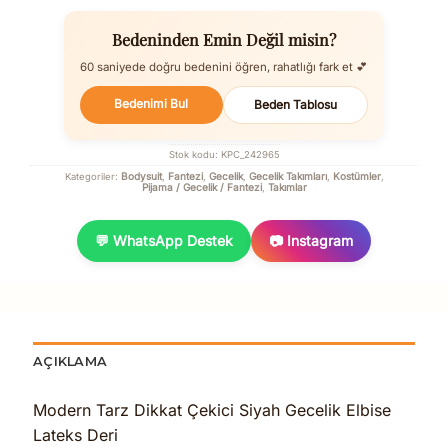
Bedeninden Emin Değil misin?
60 saniyede doğru bedenini öğren, rahatlığı fark et 💕
Bedenimi Bul
Beden Tablosu
Stok kodu:
KPC_242965
Bodysuit
Fantezi
Gecelik
Gecelik Takımları
Kostümler
Kategoriler:
,
,
,
,
,
Pijama / Gecelik / Fantezi
Takımlar
,
💬 WhatsApp Destek
📷 Instagram
AÇIKLAMA
Modern Tarz Dikkat Çekici Siyah Gecelik Elbise
Lateks Deri