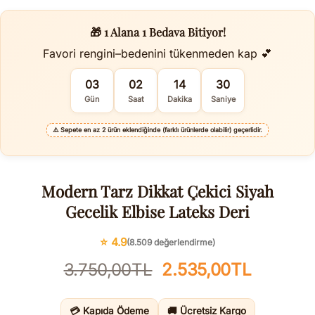
🎁 1 Alana 1 Bedava Bitiyor!
Favori rengini–bedenini tükenmeden kap 💕
03
02
14
29
Gün
Saat
Dakika
Saniye
⚠️
Sepete en az 2 ürün eklendiğinde (farklı ürünlerde olabilir) geçerlidir.
Modern Tarz Dikkat Çekici Siyah
Gecelik Elbise Lateks Deri
⭐ 4.9
(8.509 değerlendirme)
Orijinal
Şu
3.750,00
TL
2.535,00
TL
fiyat:
andaki
3.750,00TL.
fiyat:
💳 Kapıda Ödeme
🚚 Ücretsiz Kargo